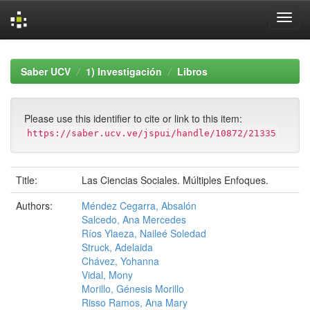
Skip
navigation
Saber UCV
1) Investigación
Libros
Please use this identifier to cite or link to this item:
https://saber.ucv.ve/jspui/handle/10872/21335
Title:
Las Ciencias Sociales. Múltiples Enfoques.
Authors:
Méndez Cegarra, Absalón
Salcedo, Ana Mercedes
Ríos Ylaeza, Naileé Soledad
Struck, Adelaida
Chávez, Yohanna
Vidal, Mony
Morillo, Génesis Morillo
Risso Ramos, Ana Mary