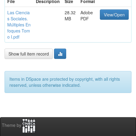
File
Description
Size
Format
Las Ciencia
28.32
Adobe
View/Open
s Sociales.
MB
PDF
Múltiples En
foques Tom
o I.pdf
Show full item record
Items in DSpace are protected by copyright, with all rights
reserved, unless otherwise indicated.
Theme by