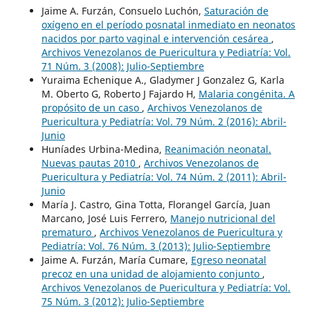
Jaime A. Furzán, Consuelo Luchón,
Saturación de
oxígeno en el período posnatal inmediato en neonatos
nacidos por parto vaginal e intervención cesárea
,
Archivos Venezolanos de Puericultura y Pediatría: Vol.
71 Núm. 3 (2008): Julio-Septiembre
Yuraima Echenique A., Gladymer J Gonzalez G, Karla
M. Oberto G, Roberto J Fajardo H,
Malaria congénita. A
propósito de un caso
,
Archivos Venezolanos de
Puericultura y Pediatría: Vol. 79 Núm. 2 (2016): Abril-
Junio
Huníades Urbina-Medina,
Reanimación neonatal.
Nuevas pautas 2010
,
Archivos Venezolanos de
Puericultura y Pediatría: Vol. 74 Núm. 2 (2011): Abril-
Junio
María J. Castro, Gina Totta, Florangel García, Juan
Marcano, José Luis Ferrero,
Manejo nutricional del
prematuro
,
Archivos Venezolanos de Puericultura y
Pediatría: Vol. 76 Núm. 3 (2013): Julio-Septiembre
Jaime A. Furzán, María Cumare,
Egreso neonatal
precoz en una unidad de alojamiento conjunto
,
Archivos Venezolanos de Puericultura y Pediatría: Vol.
75 Núm. 3 (2012): Julio-Septiembre