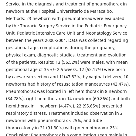
Service in the diagnosis and treatment of pneumothorax in
newborn at the Hospital Universitario de Maracaibo.
Methods: 23 newborn with pneumothorax were evaluated
by the Thoracic Surgery Service in the Pediatric Emergency
Unit, Pediatric Intensive Care Unit and Neonatology Service
between the years 2000-2004. Data was collected regarding
gestational age, complications during the pregnancy,
physical exam, diagnostic studies, treatment and evolution
of the patients. Results: 13 (56.52%) were males, with mean
gestational age of 35 +/- 2.5 weeks. 12 (52.17%) were born
by caesarean section and 11(47.82%) by vaginal delivery. 10
newborns had history of resuscitation manoeuvres (43.47%).
Pneumothorax was located in left hemithorax in 8 newborn
(34.78%), right hemithorax in 14 newborn (60.86%) and both
hemithorax in 1 newborn (4.47%). 22 (95.65%) presented
respiratory distress. Treatment included observation in 2
newborns with pneumothorax < 25%, and tube
thoracostomy in 21 (91.30%) with pneumothorax > 25%.
Conclusion: Pneumothorax is a complication seen mainly in