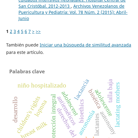
San Cristóbal. 2012-2013
,
Archivos Venezolanos de
Puericultura y Pediatría: Vol. 78 Núm. 2 (2015): Abril-
Junio
1
2
3
4
5
6
7
>
>>
También puede
Iniciar una búsqueda de similitud avanzada
para este artículo.
Palabras clave
lactancia
talla baja
niño hospitalizado
lactating mothers
adolescente
bioética
adolescent
protección integral
children's rights
antieméticos
desarrollo
lopnna
bioethics
derechos del niño
autonomía
autonomy
lactantes
k
b
r
e
a
s
t
m
i
l