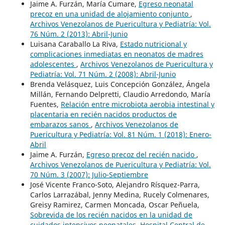
Jaime A. Furzán, María Cumare,
Egreso neonatal
precoz en una unidad de alojamiento conjunto
,
Archivos Venezolanos de Puericultura y Pediatría: Vol.
76 Núm. 2 (2013): Abril-Junio
Luisana Caraballo La Riva,
Estado nutricional y
complicaciones inmediatas en neonatos de madres
adolescentes
,
Archivos Venezolanos de Puericultura y
Pediatría: Vol. 71 Núm. 2 (2008): Abril-Junio
Brenda Velásquez, Luis Concepción González, Ángela
Millán, Fernando Delpretti, Claudio Arredondo, María
Fuentes,
Relación entre microbiota aerobia intestinal y
placentaria en recién nacidos productos de
embarazos sanos
,
Archivos Venezolanos de
Puericultura y Pediatría: Vol. 81 Núm. 1 (2018): Enero-
Abril
Jaime A. Furzán,
Egreso precoz del recién nacido
,
Archivos Venezolanos de Puericultura y Pediatría: Vol.
70 Núm. 3 (2007): Julio-Septiembre
José Vicente Franco-Soto, Alejandro Rísquez-Parra,
Carlos Larrazábal, Jenny Medina, Rucely Colmenares,
Greisy Ramirez, Carmen Moncada, Oscar Peñuela,
Sobrevida de los recién nacidos en la unidad de
cuidados intensivos neonatales. Hospital Central de