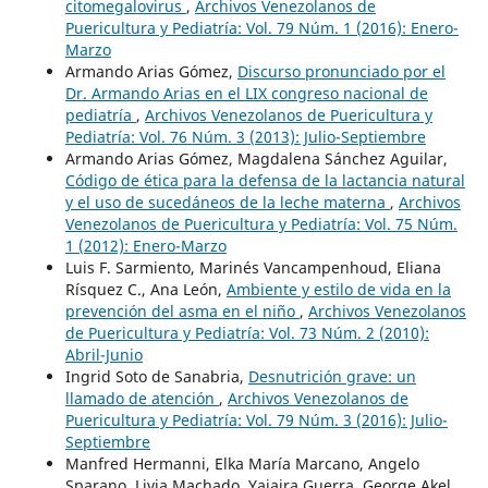
citomegalovirus
,
Archivos Venezolanos de
Puericultura y Pediatría: Vol. 79 Núm. 1 (2016): Enero-
Marzo
Armando Arias Gómez,
Discurso pronunciado por el
Dr. Armando Arias en el LIX congreso nacional de
pediatría
,
Archivos Venezolanos de Puericultura y
Pediatría: Vol. 76 Núm. 3 (2013): Julio-Septiembre
Armando Arias Gómez, Magdalena Sánchez Aguilar,
Código de ética para la defensa de la lactancia natural
y el uso de sucedáneos de la leche materna
,
Archivos
Venezolanos de Puericultura y Pediatría: Vol. 75 Núm.
1 (2012): Enero-Marzo
Luis F. Sarmiento, Marinés Vancampenhoud, Eliana
Rísquez C., Ana León,
Ambiente y estilo de vida en la
prevención del asma en el niño
,
Archivos Venezolanos
de Puericultura y Pediatría: Vol. 73 Núm. 2 (2010):
Abril-Junio
Ingrid Soto de Sanabria,
Desnutrición grave: un
llamado de atención
,
Archivos Venezolanos de
Puericultura y Pediatría: Vol. 79 Núm. 3 (2016): Julio-
Septiembre
Manfred Hermanni, Elka María Marcano, Angelo
Sparano, Livia Machado, Yajaira Guerra, George Akel,