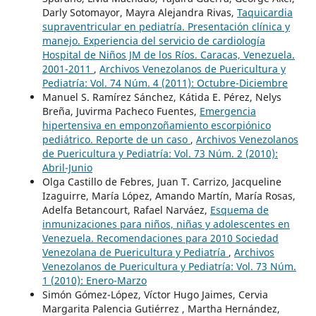
Darly Sotomayor, Mayra Alejandra Rivas,
Taquicardia
supraventricular en pediatría. Presentación clínica y
manejo. Experiencia del servicio de cardiología
Hospital de Niños JM de los Ríos. Caracas, Venezuela.
2001-2011
,
Archivos Venezolanos de Puericultura y
Pediatría: Vol. 74 Núm. 4 (2011): Octubre-Diciembre
Manuel S. Ramírez Sánchez, Kátida E. Pérez, Nelys
Breña, Juvirma Pacheco Fuentes,
Emergencia
hipertensiva en emponzoñamiento escorpiónico
pediátrico. Reporte de un caso
,
Archivos Venezolanos
de Puericultura y Pediatría: Vol. 73 Núm. 2 (2010):
Abril-Junio
Olga Castillo de Febres, Juan T. Carrizo, Jacqueline
Izaguirre, María López, Amando Martín, María Rosas,
Adelfa Betancourt, Rafael Narváez,
Esquema de
inmunizaciones para niños, niñas y adolescentes en
Venezuela. Recomendaciones para 2010 Sociedad
Venezolana de Puericultura y Pediatría
,
Archivos
Venezolanos de Puericultura y Pediatría: Vol. 73 Núm.
1 (2010): Enero-Marzo
Simón Gómez-López, Víctor Hugo Jaimes, Cervia
Margarita Palencia Gutiérrez , Martha Hernández,