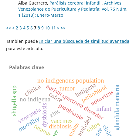
Alba Guerrero,
Parálisis cerebral infantil
,
Archivos
Venezolanos de Puericultura y Pediatría: Vol. 76 Núm.
1 (2013): Enero-Marzo
<<
<
2
3
4
5
6
7
8
9
10
11
>
>>
También puede
Iniciar una búsqueda de similitud avanzada
para este artículo.
Palabras clave
no indigenous population
indígena
clínica
autism spectrum disorder
pathobiont
glandula mamaria
tumor
shigella spp
norovirus
cobre
no indígena
patobionte
dysbiosis
infant
venezuela
zinc
mortality
mortalidad
vaccines
niños
vacunas
tumour
disbiosis
children