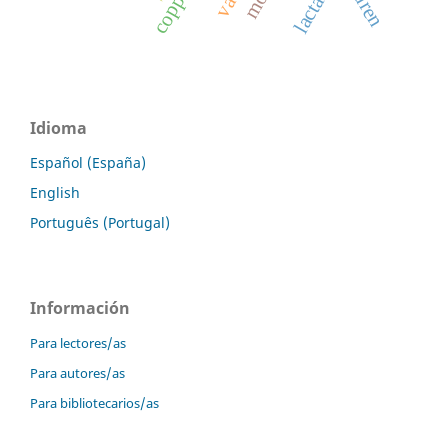
lactante
copper
Idioma
Español (España)
English
Português (Portugal)
Información
Para lectores/as
Para autores/as
Para bibliotecarios/as