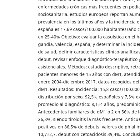
enfermedades crónicas más frecuentes en pediat
sociosanitaria. estudios europeos reportan aume
prevalencia en los últimos años y la incidencia 
españa es:17,69 casos/100.000 habitantes/año c
en 25-40% Objetivo: evaluar la casuística en el h
gandia, valencia, españa, y determinar la incid
de salud, definir características clínico-analític
debut, revisar enfoque diagnóstico-terapéutico y
asistenciales. Métodos: estudio descriptivo, ret
pacientes menores de 15 años con dM1, atendid
enero 2004-diciembre 2017. datos recogidos del r
dM1. Resultados: Incidencia: 15,8 casos/100.000
distribución por sexo, 92,5% españoles y 7,5% e
promedio al diagnóstico: 8,1±4 años, predominio
Antecedentes familiares de dM1 o 2 en 56% de l
26,8%, siendo tiroiditis la más frecuente. Antic
positivos en 86,5% de debuts. valores de ph al i
10,7±2,7. debut con cetoacidosis 39,4%. Conclusi