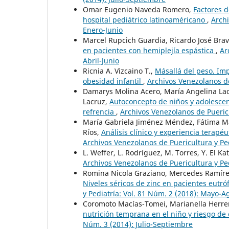
Omar Eugenio Naveda Romero,
Factores d
hospital pediátrico latinoaméricano
,
Archi
Enero-Junio
Marcel Rupcich Guardia, Ricardo José Bra
en pacientes con hemiplejía espástica
,
Ar
Abril-Junio
Ricnia A. Vizcaino T.,
Másallá del peso. Imp
obesidad infantil
,
Archivos Venezolanos de
Damarys Molina Acero, María Angelina Lacr
Lacruz,
Autoconcepto de niños y adolescent
refrencia
,
Archivos Venezolanos de Puericu
María Gabriela Jiménez Méndez, Fátima Mar
Ríos,
Análisis clínico y experiencia terapé
Archivos Venezolanos de Puericultura y Pe
L. Weffer, L. Rodríguez, M. Torres, Y. El Ka
Archivos Venezolanos de Puericultura y Pe
Romina Nicola Graziano, Mercedes Ramírez
Niveles séricos de zinc en pacientes eutró
y Pediatría: Vol. 81 Núm. 2 (2018): Mayo-A
Coromoto Macías-Tomei, Marianella Herre
nutrición temprana en el niño y riesgo d
Núm. 3 (2014): Julio-Septiembre