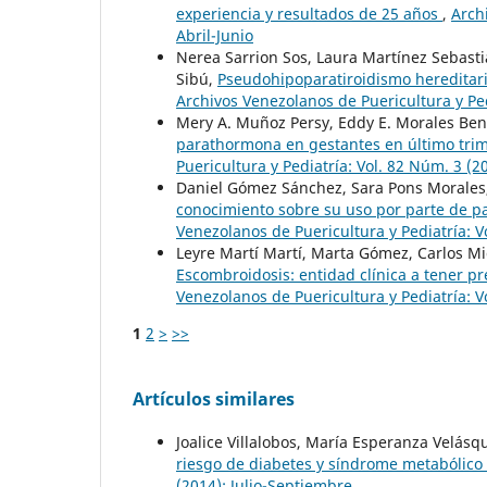
experiencia y resultados de 25 años
,
Arch
Abril-Junio
Nerea Sarrion Sos, Laura Martínez Sebasti
Sibú,
Pseudohipoparatiroidismo hereditario
Archivos Venezolanos de Puericultura y Ped
Mery A. Muñoz Persy, Eddy E. Morales Ben
parathormona en gestantes en último trim
Puericultura y Pediatría: Vol. 82 Núm. 3 (
Daniel Gómez Sánchez, Sara Pons Morales,
conocimiento sobre su uso por parte de pa
Venezolanos de Puericultura y Pediatría: V
Leyre Martí Martí, Marta Gómez, Carlos Mig
Escombroidosis: entidad clínica a tener p
Venezolanos de Puericultura y Pediatría: V
1
2
>
>>
Artículos similares
Joalice Villalobos, María Esperanza Velásq
riesgo de diabetes y síndrome metabólico
(2014): Julio-Septiembre