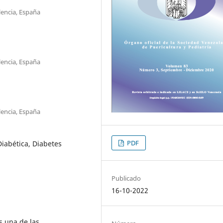
lencia, España
lencia, España
lencia, España
PDF
Diabética, Diabetes
Publicado
16-10-2022
s una de las