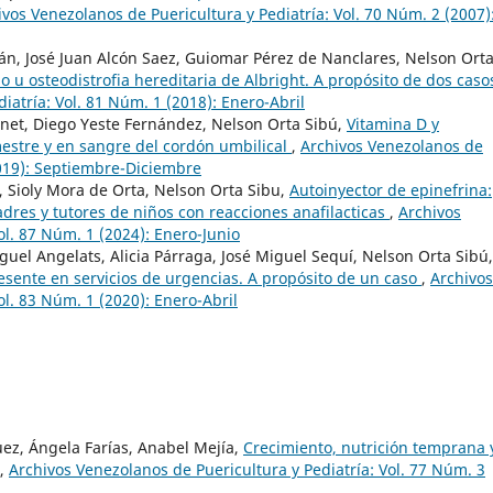
ivos Venezolanos de Puericultura y Pediatría: Vol. 70 Núm. 2 (2007)
án, José Juan Alcón Saez, Guiomar Pérez de Nanclares, Nelson Ort
 u osteodistrofia hereditaria de Albright. A propósito de dos cas
iatría: Vol. 81 Núm. 1 (2018): Enero-Abril
net, Diego Yeste Fernández, Nelson Orta Sibú,
Vitamina D y
estre y en sangre del cordón umbilical
,
Archivos Venezolanos de
2019): Septiembre-Diciembre
 Sioly Mora de Orta, Nelson Orta Sibu,
Autoinyector de epinefrina:
dres y tutores de niños con reacciones anafilacticas
,
Archivos
ol. 87 Núm. 1 (2024): Enero-Junio
uel Angelats, Alicia Párraga, José Miguel Sequí, Nelson Orta Sibú,
resente en servicios de urgencias. A propósito de un caso
,
Archivos
ol. 83 Núm. 1 (2020): Enero-Abril
uez, Ángela Farías, Anabel Mejía,
Crecimiento, nutrición temprana 
,
Archivos Venezolanos de Puericultura y Pediatría: Vol. 77 Núm. 3