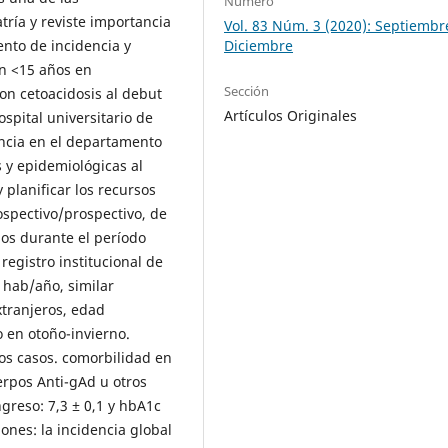
Número
ría y reviste importancia
Vol. 83 Núm. 3 (2020): Septiembr
Diciembre
nto de incidencia y
en <15 años en
Sección
on cetoacidosis al debut
Artículos Originales
ospital universitario de
encia en el departamento
as y epidemiológicas al
 planificar los recursos
rospectivo/prospectivo, de
os durante el período
egistro institucional de
 hab/año, similar
xtranjeros, edad
 en otoño-invierno.
os casos. comorbilidad en
uerpos Anti-gAd u otros
ngreso: 7,3 ± 0,1 y hbA1c
ones: la incidencia global