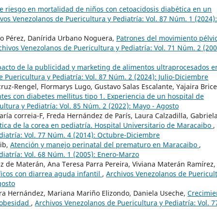
e riesgo en mortalidad de niños con cetoacidosis diabética en un
vos Venezolanos de Puericultura y Pediatría: Vol. 87 Núm. 1 (2024):
vo Pérez, Danírida Urbano Noguera,
Patrones del movimiento pélvi
chivos Venezolanos de Puericultura y Pediatría: Vol. 71 Núm. 2 (200
acto de la publicidad y marketing de alimentos ultraprocesados e
 Puericultura y Pediatría: Vol. 87 Núm. 2 (2024): Julio-Diciembre
uz-Rengel, Flormarys Lugo, Gustavo Salas Escalante, Yajaira Bric
es con diabetes mellitus tipo 1. Experiencia de un hospital de
ltura y Pediatría: Vol. 85 Núm. 2 (2022): Mayo - Agosto
ía correia-F, Freda Hernández de París, Laura Calzadilla, Gabriel
utica de la corea en pediatría. Hospital Universitario de Maracaibo
,
diatría: Vol. 77 Núm. 4 (2014): Octubre-Diciembre
tib,
Atención y manejo perinatal del prematuro en Maracaibo
,
diatría: Vol. 68 Núm. 1 (2005): Enero-Marzo
 de Materán, Ana Teresa Parra Pereira, Viviana Materán Ramírez,
ficos con diarrea aguda infantil
,
Archivos Venezolanos de Puericul
gosto
ra Hernández, Mariana Mariño Elizondo, Daniela Useche,
Crecimie
e obesidad
,
Archivos Venezolanos de Puericultura y Pediatría: Vol. 7