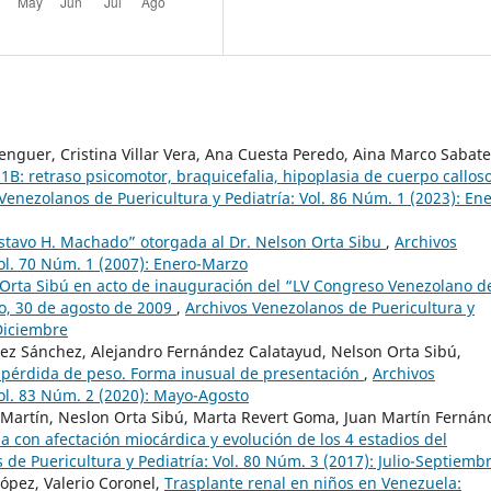
enguer, Cristina Villar Vera, Ana Cuesta Peredo, Aina Marco Sabate
B: retraso psicomotor, braquicefalia, hipoplasia de cuerpo calloso
Venezolanos de Puericultura y Pediatría: Vol. 86 Núm. 1 (2023): Ene
stavo H. Machado” otorgada al Dr. Nelson Orta Sibu
,
Archivos
Vol. 70 Núm. 1 (2007): Enero-Marzo
 Orta Sibú en acto de inauguración del “LV Congreso Venezolano d
bo, 30 de agosto de 2009
,
Archivos Venezolanos de Puericultura y
-Diciembre
z Sánchez, Alejandro Fernández Calatayud, Nelson Orta Sibú,
pérdida de peso. Forma inusual de presentación
,
Archivos
Vol. 83 Núm. 2 (2020): Mayo-Agosto
 Martín, Neslon Orta Sibú, Marta Revert Goma, Juan Martín Fernán
a con afectación miocárdica y evolución de los 4 estadios del
de Puericultura y Pediatría: Vol. 80 Núm. 3 (2017): Julio-Septiemb
López, Valerio Coronel,
Trasplante renal en niños en Venezuela: