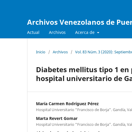
Archivos Venezolanos de Pueri
Actual
Archivos
Acerca de
Inicio
/
Archivos
/
Vol. 83 Núm. 3 (2020): Septiemb
Diabetes mellitus tipo 1 en 
hospital universitario de G
María Carmen Rodríguez Pérez
Hospital Universitario “Francisco de Borja”. Gandía, Va
Marta Revert Gomar
Hospital Universitario “Francisco de Borja”. Gandía, Va