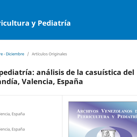
cultura y Pediatría
re - Diciembre
/
Artículos Originales
pediatría: análisis de la casuística del
andía, Valencia, España
lencia, España
lencia, España