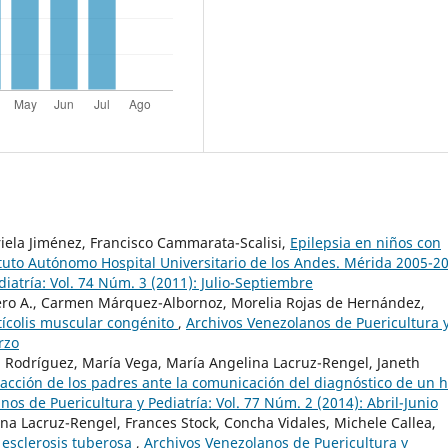
iela Jiménez, Francisco Cammarata-Scalisi,
Epilepsia en niños con
tituto Autónomo Hospital Universitario de los Andes. Mérida 2005-
iatría: Vol. 74 Núm. 3 (2011): Julio-Septiembre
ero A., Carmen Márquez-Albornoz, Morelia Rojas de Hernández,
ortícolis muscular congénito
,
Archivos Venezolanos de Puericultura 
rzo
 Rodríguez, María Vega, María Angelina Lacruz-Rengel, Janeth
acción de los padres ante la comunicación del diagnóstico de un h
os de Puericultura y Pediatría: Vol. 77 Núm. 2 (2014): Abril-Junio
na Lacruz-Rengel, Frances Stock, Concha Vidales, Michele Callea,
 esclerosis tuberosa
,
Archivos Venezolanos de Puericultura y