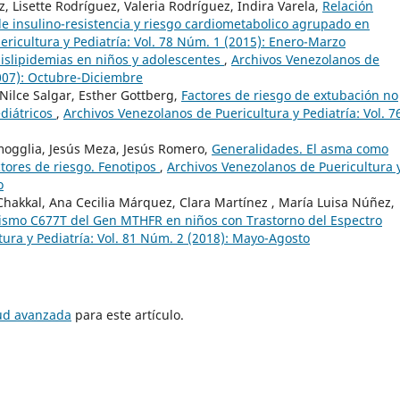
, Lisette Rodríguez, Valeria Rodríguez, Indira Varela,
Relación
 de insulino-resistencia y riesgo cardiometabolico agrupado en
ricultura y Pediatría: Vol. 78 Núm. 1 (2015): Enero-Marzo
islipidemias en niños y adolescentes
,
Archivos Venezolanos de
2007): Octubre-Diciembre
ilce Salgar, Esther Gottberg,
Factores de riesgo de extubación no
ediátricos
,
Archivos Venezolanos de Puericultura y Pediatría: Vol. 7
amogglia, Jesús Meza, Jesús Romero,
Generalidades. El asma como
ctores de riesgo. Fenotipos
,
Archivos Venezolanos de Puericultura 
o
Chakkal, Ana Cecilia Márquez, Clara Martínez , María Luisa Núñez,
ismo C677T del Gen MTHFR en niños con Trastorno del Espectro
ura y Pediatría: Vol. 81 Núm. 2 (2018): Mayo-Agosto
tud avanzada
para este artículo.