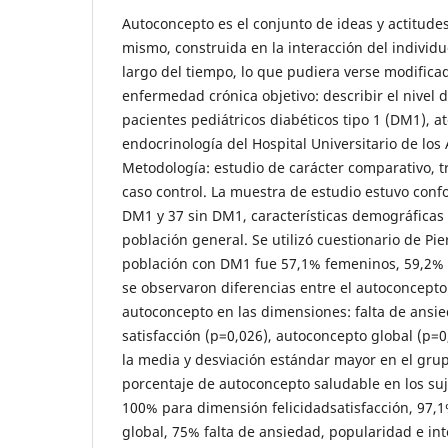
Autoconcepto es el conjunto de ideas y actitudes
mismo, construida en la interacción del individu
largo del tiempo, lo que pudiera verse modificad
enfermedad crónica objetivo: describir el nivel
pacientes pediátricos diabéticos tipo 1 (DM1), at
endocrinología del Hospital Universitario de los
Metodología: estudio de carácter comparativo, tra
caso control. La muestra de estudio estuvo con
DM1 y 37 sin DM1, características demográficas
población general. Se utilizó cuestionario de Pie
población con DM1 fue 57,1% femeninos, 59,2%
se observaron diferencias entre el autoconcept
autoconcepto en las dimensiones: falta de ansied
satisfacción (p=0,026), autoconcepto global (p=0
la media y desviación estándar mayor en el gru
porcentaje de autoconcepto saludable en los su
100% para dimensión felicidadsatisfacción, 97,1
global, 75% falta de ansiedad, popularidad e inte