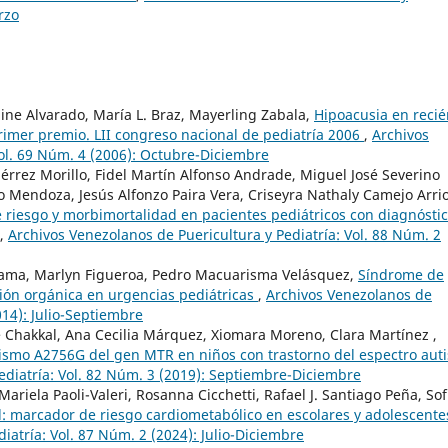
rzo
line Alvarado, María L. Braz, Mayerling Zabala,
Hipoacusia en recié
primer premio. LII congreso nacional de pediatría 2006
,
Archivos
Vol. 69 Núm. 4 (2006): Octubre-Diciembre
érrez Morillo, Fidel Martín Alfonso Andrade, Miguel José Severino
Mendoza, Jesús Alfonzo Paira Vera, Criseyra Nathaly Camejo Arrio
e riesgo y morbimortalidad en pacientes pediátricos con diagnósti
,
Archivos Venezolanos de Puericultura y Pediatría: Vol. 88 Núm. 2
ama, Marlyn Figueroa, Pedro Macuarisma Velásquez,
Síndrome de
ción orgánica en urgencias pediátricas
,
Archivos Venezolanos de
014): Julio-Septiembre
e Chakkal, Ana Cecilia Márquez, Xiomara Moreno, Clara Martínez ,
ismo A2756G del gen MTR en niños con trastorno del espectro auti
ediatría: Vol. 82 Núm. 3 (2019): Septiembre-Diciembre
iela Paoli-Valeri, Rosanna Cicchetti, Rafael J. Santiago Peña, Sof
d: marcador de riesgo cardiometabólico en escolares y adolescent
iatría: Vol. 87 Núm. 2 (2024): Julio-Diciembre