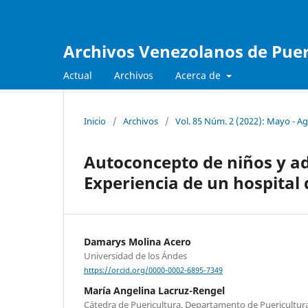
Archivos Venezolanos de Pueri
Actual
Archivos
Acerca de
Inicio
/
Archivos
/
Vol. 85 Núm. 2 (2022): Mayo - A
Autoconcepto de niños y ado
Experiencia de un hospital 
Damarys Molina Acero
Universidad de los Ándes
https://orcid.org/0000-0002-6895-7349
María Angelina Lacruz-Rengel
Cátedra de Puericultura, Departamento de Puericultura 