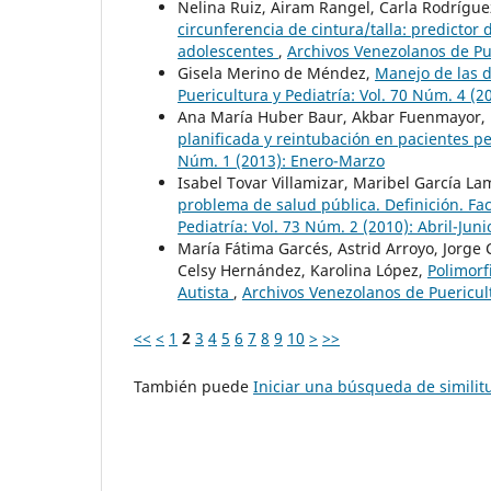
Nelina Ruiz, Airam Rangel, Carla Rodríguez
circunferencia de cintura/talla: predictor
adolescentes
,
Archivos Venezolanos de Pue
Gisela Merino de Méndez,
Manejo de las d
Puericultura y Pediatría: Vol. 70 Núm. 4 (
Ana María Huber Baur, Akbar Fuenmayor, N
planificada y reintubación en pacientes p
Núm. 1 (2013): Enero-Marzo
Isabel Tovar Villamizar, Maribel García L
problema de salud pública. Definición. Fa
Pediatría: Vol. 73 Núm. 2 (2010): Abril-Juni
María Fátima Garcés, Astrid Arroyo, Jorge 
Celsy Hernández, Karolina López,
Polimorf
Autista
,
Archivos Venezolanos de Puericult
<<
<
1
2
3
4
5
6
7
8
9
10
>
>>
También puede
Iniciar una búsqueda de simili