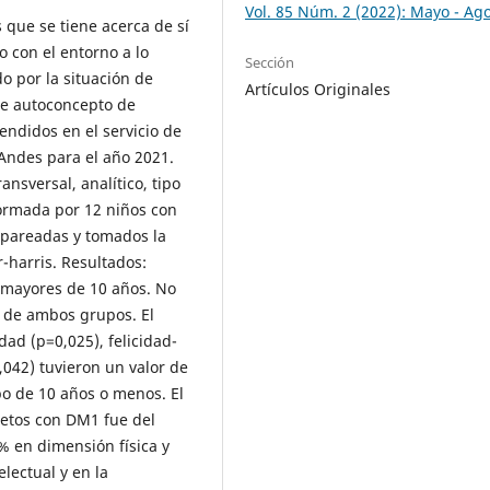
Vol. 85 Núm. 2 (2022): Mayo - Ag
 que se tiene acerca de sí
o con el entorno a lo
Sección
o por la situación de
Artículos Originales
 de autoconcepto de
endidos en el servicio de
 Andes para el año 2021.
nsversal, analítico, tipo
formada por 12 niños con
 pareadas y tomados la
r-harris. Resultados:
 mayores de 10 años. No
o de ambos grupos. El
ad (p=0,025), felicidad-
,042) tuvieron un valor de
po de 10 años o menos. El
jetos con DM1 fue del
% en dimensión física y
lectual y en la