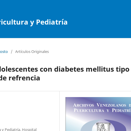
cultura y Pediatría
gosto
/
Artículos Originales
lescentes con diabetes mellitus tipo 
de refrencia
y Pediatría. Hospital