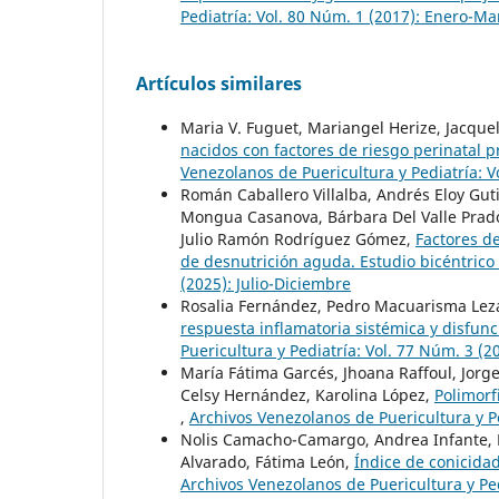
Pediatría: Vol. 80 Núm. 1 (2017): Enero-Ma
Artículos similares
Maria V. Fuguet, Mariangel Herize, Jacque
nacidos con factores de riesgo perinatal 
Venezolanos de Puericultura y Pediatría: 
Román Caballero Villalba, Andrés Eloy Guti
Mongua Casanova, Bárbara Del Valle Prado 
Julio Ramón Rodríguez Gómez,
Factores d
de desnutrición aguda. Estudio bicéntrico
(2025): Julio-Diciembre
Rosalia Fernández, Pedro Macuarisma Lez
respuesta inflamatoria sistémica y disfun
Puericultura y Pediatría: Vol. 77 Núm. 3 (2
María Fátima Garcés, Jhoana Raffoul, Jorg
Celsy Hernández, Karolina López,
Polimorf
,
Archivos Venezolanos de Puericultura y P
Nolis Camacho-Camargo, Andrea Infante, Mar
Alvarado, Fátima León,
Índice de conicida
Archivos Venezolanos de Puericultura y Ped