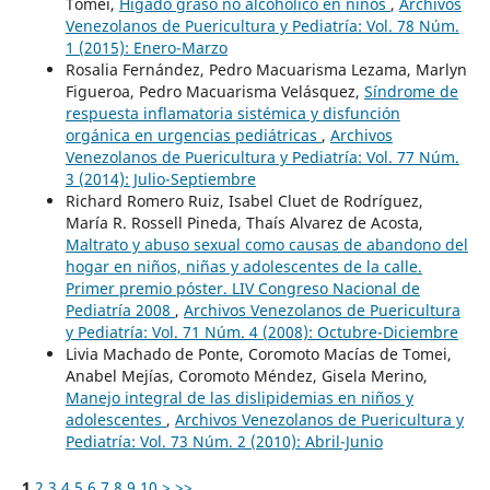
Tomei,
Hígado graso no alcohólico en niños
,
Archivos
Venezolanos de Puericultura y Pediatría: Vol. 78 Núm.
1 (2015): Enero-Marzo
Rosalia Fernández, Pedro Macuarisma Lezama, Marlyn
Figueroa, Pedro Macuarisma Velásquez,
Síndrome de
respuesta inflamatoria sistémica y disfunción
orgánica en urgencias pediátricas
,
Archivos
Venezolanos de Puericultura y Pediatría: Vol. 77 Núm.
3 (2014): Julio-Septiembre
Richard Romero Ruiz, Isabel Cluet de Rodríguez,
María R. Rossell Pineda, Thaís Alvarez de Acosta,
Maltrato y abuso sexual como causas de abandono del
hogar en niños, niñas y adolescentes de la calle.
Primer premio póster. LIV Congreso Nacional de
Pediatría 2008
,
Archivos Venezolanos de Puericultura
y Pediatría: Vol. 71 Núm. 4 (2008): Octubre-Diciembre
Livia Machado de Ponte, Coromoto Macías de Tomei,
Anabel Mejías, Coromoto Méndez, Gisela Merino,
Manejo integral de las dislipidemias en niños y
adolescentes
,
Archivos Venezolanos de Puericultura y
Pediatría: Vol. 73 Núm. 2 (2010): Abril-Junio
1
2
3
4
5
6
7
8
9
10
>
>>