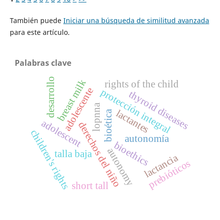
También puede
Iniciar una búsqueda de similitud avanzada
para este artículo.
Palabras clave
desarrollo
k
rights of the child
adolescente
protección integral
thyroid diseases
b
r
e
a
s
t
m
i
l
lopnna
lactantes
bioética
adolescent
derechos del niño
children's rights
autonomía
bioethics
autonomy
talla baja
lactancia
prebióticos
short tall