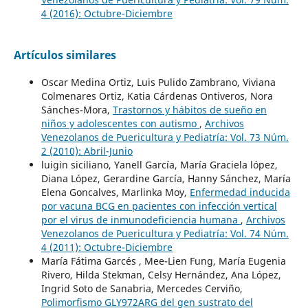
4 (2016): Octubre-Diciembre
Artículos similares
Oscar Medina Ortiz, Luis Pulido Zambrano, Viviana
Colmenares Ortiz, Katia Cárdenas Ontiveros, Nora
Sánches-Mora,
Trastornos y hábitos de sueño en
niños y adolescentes con autismo
,
Archivos
Venezolanos de Puericultura y Pediatría: Vol. 73 Núm.
2 (2010): Abril-Junio
luigin siciliano, Yanell García, María Graciela lópez,
Diana López, Gerardine García, Hanny Sánchez, María
Elena Goncalves, Marlinka Moy,
Enfermedad inducida
por vacuna BCG en pacientes con infección vertical
por el virus de inmunodeficiencia humana
,
Archivos
Venezolanos de Puericultura y Pediatría: Vol. 74 Núm.
4 (2011): Octubre-Diciembre
María Fátima Garcés , Mee-Lien Fung, María Eugenia
Rivero, Hilda Stekman, Celsy Hernández, Ana López,
Ingrid Soto de Sanabria, Mercedes Cerviño,
Polimorfismo GLY972ARG del gen sustrato del