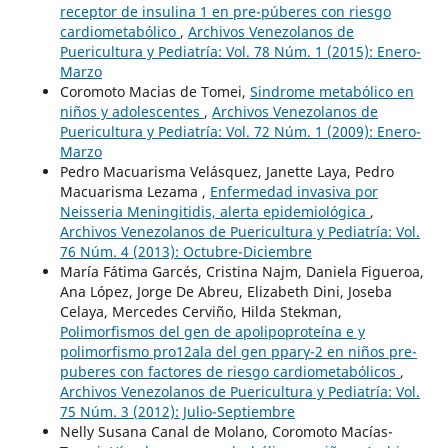
receptor de insulina 1 en pre-púberes con riesgo
cardiometabólico
,
Archivos Venezolanos de
Puericultura y Pediatría: Vol. 78 Núm. 1 (2015): Enero-
Marzo
Coromoto Macias de Tomei,
Sindrome metabólico en
niños y adolescentes
,
Archivos Venezolanos de
Puericultura y Pediatría: Vol. 72 Núm. 1 (2009): Enero-
Marzo
Pedro Macuarisma Velásquez, Janette Laya, Pedro
Macuarisma Lezama ,
Enfermedad invasiva por
Neisseria Meningitidis, alerta epidemiológica
,
Archivos Venezolanos de Puericultura y Pediatría: Vol.
76 Núm. 4 (2013): Octubre-Diciembre
María Fátima Garcés, Cristina Najm, Daniela Figueroa,
Ana López, Jorge De Abreu, Elizabeth Dini, Joseba
Celaya, Mercedes Cerviño, Hilda Stekman,
Polimorfismos del gen de apolipoproteína e y
polimorfismo pro12ala del gen pparγ-2 en niños pre-
puberes con factores de riesgo cardiometabólicos
,
Archivos Venezolanos de Puericultura y Pediatría: Vol.
75 Núm. 3 (2012): Julio-Septiembre
Nelly Susana Canal de Molano, Coromoto Macías-