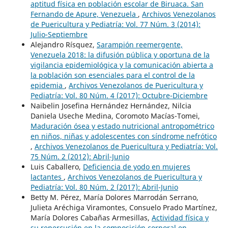
aptitud física en población escolar de Biruaca. San
Fernando de Apure, Venezuela
,
Archivos Venezolanos
de Puericultura y Pediatría: Vol. 77 Núm. 3 (2014):
Julio-Septiembre
Alejandro Rísquez,
Sarampión reemergente,
Venezuela 2018: la difusión pública y oportuna de la
vigilancia epidemiológica y la comunicación abierta a
la población son esenciales para el control de la
epidemia
,
Archivos Venezolanos de Puericultura y
Pediatría: Vol. 80 Núm. 4 (2017): Octubre-Diciembre
Naibelin Josefina Hernández Hernández, Nilcia
Daniela Useche Medina, Coromoto Macías-Tomei,
Maduración ósea y estado nutricional antropométrico
en niños, niñas y adolescentes con síndrome nefrótico
,
Archivos Venezolanos de Puericultura y Pediatría: Vol.
75 Núm. 2 (2012): Abril-Junio
Luis Caballero,
Deficiencia de yodo en mujeres
lactantes
,
Archivos Venezolanos de Puericultura y
Pediatría: Vol. 80 Núm. 2 (2017): Abril-Junio
Betty M. Pérez, María Dolores Marrodán Serrano,
Julieta Aréchiga Viramontes, Consuelo Prado Martínez,
María Dolores Cabañas Armesillas,
Actividad física y
su repercusión en la composición corporal en