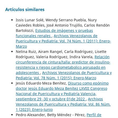
Artículos similares
Issis Lunar Solé, Wendy Serrano Puebla, Nury
Caviedes Robles, José Antonio Trujillo, Carlos Rendón
Bartolozzi,
Estudios de imágenes y pruebas
funcionales renales
,
Archivos Venezolanos de
Puericultura y Pediatría: Vol. 74 Núm. 1 (2011): Enero-
Marzo
Nelina Ruiz, Airam Rangel, Carla Rodríguez, Lisette
Rodríguez, Valeria Rodríguez, Indira Varela,
Relación
circunferencia de cintura/talla: predictor de insulino-
resistencia y riesgo cardiometabolico agrupado en
adolescentes
,
Archivos Venezolanos de Puericultura y
Pediatría: Vol. 78 Núm. 1 (2015): Enero-Marzo
Jesús Eduardo Meza Benítez,
Disurso como epónimo
doctor Jesús Eduardo Meza Benítez LXVIII Congreso
Nacional de Puericultura y Pediatría Valencia,
septiembre 29 -30 y octubre 01de 2022
,
Archivos
Venezolanos de Puericultura y Pediatría: Vol. 86 Núm.
1 (2023): Enero-Junio
Pedro Alexander, Betty Méndez - Pérez,
Perfil de