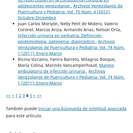
adolescentes venezolanos
,
Archivos Venezolanos de
Puericultura y Pediatría: Vol. 75 Núm. 4 (2012):
Octubre-Diciembre
Juan Carlos Moriyón, Nelly Petit de Molero, Valerio
Coronel, Marcos Ariza, Armando Arias, Nelson Orta,
Infección urinaria en pediatría. Definición,
epidemiología, patogenia, diagnóstico
,
Archivos
Venezolanos de Puericultura y Pediatría: Vol. 74 Núm.
1 (2011): Enero-Marzo
Ricnia Vizcaino, Yanira Barreto, Milagros Bosque,
María Colina, Marinés Vancampenhoud,
Manejo
ambulatorio de infección urinaria
,
Archivos
Venezolanos de Puericultura y Pediatría: Vol. 74 Núm.
1 (2011): Enero-Marzo
<<
<
1
2
3
4
5
>
>>
También puede
Iniciar una búsqueda de similitud avanzada
para este artículo.