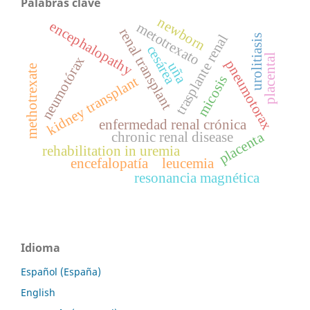
Palabras clave
newborn
encephalopathy
metotrexato
renal transplant
trasplante renal
urolitiasis
cesárea
placental
neumotórax
pneumotorax
uña
methotrexate
micosis
kidney transplant
enfermedad renal crónica
placenta
chronic renal disease
rehabilitation in uremia
encefalopatía
leucemia
resonancia magnética
Idioma
Español (España)
English