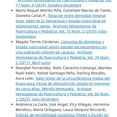
77 Núm. 4 (2014): Octubre-Diciembre
María Raquel Morillo Piña, Coromoto Macías de Tomei,
Diamela Carías P.,
Relación entre densidad mineral
ósea, edad de la menarquia y estado nutricional en
adolescentes sanos
,
Archivos Venezolanos de
Puericultura y Pediatría: Vol. 73 Núm. 3 (2010): Julio-
Septiembre
Magaly Torres-Cárdenas,
Consumo de alimentos y
estado nutricional según estrato socioeconómico en
una población infantil de caracas
,
Archivos
Venezolanos de Puericultura y Pediatría: Vol. 74 Núm.
2 (2011): Abril-Junio
Rossybel Fernández, Nolis Camacho-Camargo, Mariela
Paoli-Valeri, Rafael Santiago-Peña, Darling Morales,
Aura León,
Valor límite de la circunferencia media del
brazo para riesgo de desnutrición aguda en menores
de cinco años. Mérida-Venezuela
,
Archivos
Venezolanos de Puericultura y Pediatría: Vol. 86 Núm.
2 (2023): Julio-Diciembre
Andreina La Corte, José Ángel, Elcy Villegas, Herminia
Bendezu, María Ortegano, Laura Vásquez-Ricciardi,
Índices de sensibilidad insulínica (Homa y Quicki) en