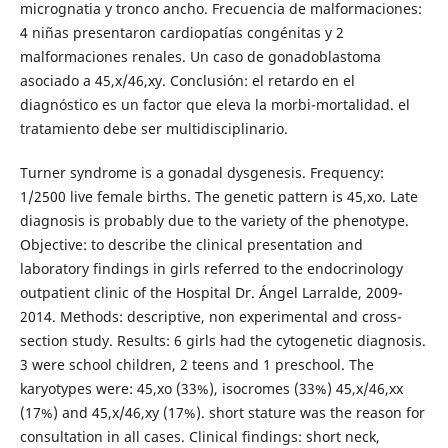
micrognatia y tronco ancho. Frecuencia de malformaciones:
4 niñas presentaron cardiopatías congénitas y 2
malformaciones renales. Un caso de gonadoblastoma
asociado a 45,x/46,xy. Conclusión: el retardo en el
diagnóstico es un factor que eleva la morbi-mortalidad. el
tratamiento debe ser multidisciplinario.
Turner syndrome is a gonadal dysgenesis. Frequency:
1/2500 live female births. The genetic pattern is 45,xo. Late
diagnosis is probably due to the variety of the phenotype.
Objective: to describe the clinical presentation and
laboratory findings in girls referred to the endocrinology
outpatient clinic of the Hospital Dr. Ángel Larralde, 2009-
2014. Methods: descriptive, non experimental and cross-
section study. Results: 6 girls had the cytogenetic diagnosis.
3 were school children, 2 teens and 1 preschool. The
karyotypes were: 45,xo (33%), isocromes (33%) 45,x/46,xx
(17%) and 45,x/46,xy (17%). short stature was the reason for
consultation in all cases. Clinical findings: short neck,