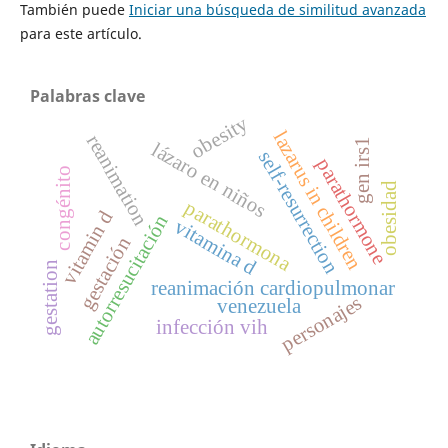
También puede
Iniciar una búsqueda de similitud avanzada
para este artículo.
Palabras clave
obesity
lazarus in children
reanimation
gen irs1
lázaro en niños
self-resurrection
parathormone
congénito
obesidad
parathormona
vitamin d
autorresucitación
vitamina d
gestación
gestation
reanimación cardiopulmonar
personajes
venezuela
infección vih