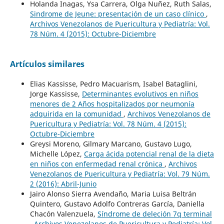
Holanda Inagas, Ysa Carrera, Olga Nuñez, Ruth Salas,
Sindrome de Jeune: presentación de un caso clínico
,
Archivos Venezolanos de Puericultura y Pediatría: Vol.
78 Núm. 4 (2015): Octubre-Diciembre
Artículos similares
Elias Kassisse, Pedro Macuarism, Isabel Bataglini,
Jorge Kassisse,
Determinantes evolutivos en niños
menores de 2 Años hospitalizados por neumonía
adquirida en la comunidad
,
Archivos Venezolanos de
Puericultura y Pediatría: Vol. 78 Núm. 4 (2015):
Octubre-Diciembre
Greysi Moreno, Gilmary Marcano, Gustavo Lugo,
Michelle López,
Carga ácida potencial renal de la dieta
en niños con enfermedad renal crónica
,
Archivos
Venezolanos de Puericultura y Pediatría: Vol. 79 Núm.
2 (2016): Abril-Junio
Jairo Alonso Sierra Avendaño, Maria Luisa Beltrán
Quintero, Gustavo Adolfo Contreras García, Daniella
Chacón Valenzuela,
Síndrome de deleción 7q terminal
,
Archivos Venezolanos de Puericultura y Pediatría: Vol.