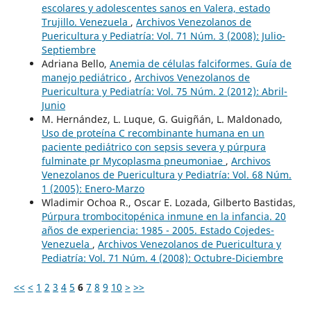
escolares y adolescentes sanos en Valera, estado
Trujillo. Venezuela
,
Archivos Venezolanos de
Puericultura y Pediatría: Vol. 71 Núm. 3 (2008): Julio-
Septiembre
Adriana Bello,
Anemia de células falciformes. Guía de
manejo pediátrico
,
Archivos Venezolanos de
Puericultura y Pediatría: Vol. 75 Núm. 2 (2012): Abril-
Junio
M. Hernández, L. Luque, G. Guigñán, L. Maldonado,
Uso de proteína C recombinante humana en un
paciente pediátrico con sepsis severa y púrpura
fulminate pr Mycoplasma pneumoniae
,
Archivos
Venezolanos de Puericultura y Pediatría: Vol. 68 Núm.
1 (2005): Enero-Marzo
Wladimir Ochoa R., Oscar E. Lozada, Gilberto Bastidas,
Púrpura trombocitopénica inmune en la infancia. 20
años de experiencia: 1985 - 2005. Estado Cojedes-
Venezuela
,
Archivos Venezolanos de Puericultura y
Pediatría: Vol. 71 Núm. 4 (2008): Octubre-Diciembre
<<
<
1
2
3
4
5
6
7
8
9
10
>
>>