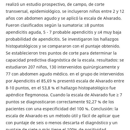
realizó un estudio prospectivo, de campo, de corte
transversal, epidemiológico. se incluyeron niños entre 2 y 12
años con abdomen agudo y se aplicó la escala de Alvarado.
Fueron clasificados según la sumatoria: ≥8 puntos
apendicitis aguda, 5 - 7 probable apendicitis y ≤4 muy baja
probabilidad de apendicitis. Se investigaron los hallazgos
histopatológicos y se compararon con el puntaje obtenido.
Se establecieron tres puntos de corte para determinar la
capacidad predictiva diagnóstica de la escala. resultados: se
estudiaron 207 niños, 130 intervenidos quirúrgicamente y
77 con abdomen agudo médico. en el grupo de intervenidos
por Apendicitis el 85,69 % presentó escala de Alvarado entre
8-10 puntos, en el 53,8 % el hallazgo histopatológico fue
apéndice flegmonosa. Cuando la escala de Alvarado fue ≥ 7
puntos se diagnosticaron correctamente 92,27 % de los
pacientes con una especificidad del 100 %. Conclusión: la
escala de Alvarado es un método útil y fácil de aplicar que
con puntaje de seis o menos descarta el diagnóstico y un
puntaje de siete o más tiene el 100% de positividad