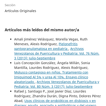
Sección
Artículos Originales
Artículos más leídos del mismo autor/a
Amali Jiménez Velásquez, Morella Vegas, Ruth
Meneses, Alexis Rodríguez,
Pielonefritis
xantogranulomatosa en pediatría
,
Archivos
Venezolanos de Puericultura y Pediatría: Vol. 76 Núm.
3 (2013): Julio-Septiembre
Luis Concepción González, Ángela Millán, Sonia
Mantilla, Lourdes Rodríguez, Alexis Rodríguez,
Molusco contagioso en niños. Tratamiento con
Imiquimod Al 5% y urea Al 10%. Ensayo clínico
aleatorizado
,
Archivos Venezolanos de Puericultura y
Pediatría: Vol. 80 Núm. 3 (2017): Julio-Septiembre
Rafael J. Santiago P., José Javier Díaz, Lourdes
Rodríguez, Zhandra Durán, Digna Pinto, Dolores Pérez
Abad,
Usos clínicos de probióticos en disbiosis y en
diarrea: aguda, asociada a antibióticos y del viajero
,