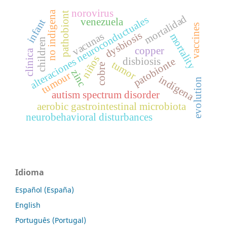
norovirus
no indígena
pathobiont
mortalidad
alteraciones neuroconductuales
venezuela
infant
vaccines
dysbiosis
vacunas
mortality
children
copper
clínica
niños
disbiosis
patobionte
tumor
cobre
zinc
tumour
indígena
evolution
autism spectrum disorder
aerobic gastrointestinal microbiota
neurobehavioral disturbances
Idioma
Español (España)
English
Português (Portugal)