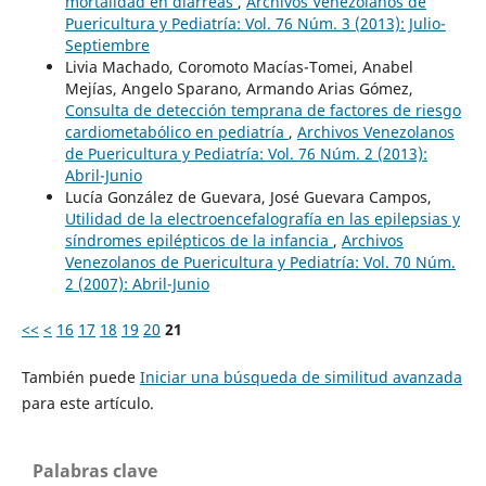
mortalidad en diarreas
,
Archivos Venezolanos de
Puericultura y Pediatría: Vol. 76 Núm. 3 (2013): Julio-
Septiembre
Livia Machado, Coromoto Macías-Tomei, Anabel
Mejías, Angelo Sparano, Armando Arias Gómez,
Consulta de detección temprana de factores de riesgo
cardiometabólico en pediatría
,
Archivos Venezolanos
de Puericultura y Pediatría: Vol. 76 Núm. 2 (2013):
Abril-Junio
Lucía González de Guevara, José Guevara Campos,
Utilidad de la electroencefalografía en las epilepsias y
síndromes epilépticos de la infancia
,
Archivos
Venezolanos de Puericultura y Pediatría: Vol. 70 Núm.
2 (2007): Abril-Junio
<<
<
16
17
18
19
20
21
También puede
Iniciar una búsqueda de similitud avanzada
para este artículo.
Palabras clave