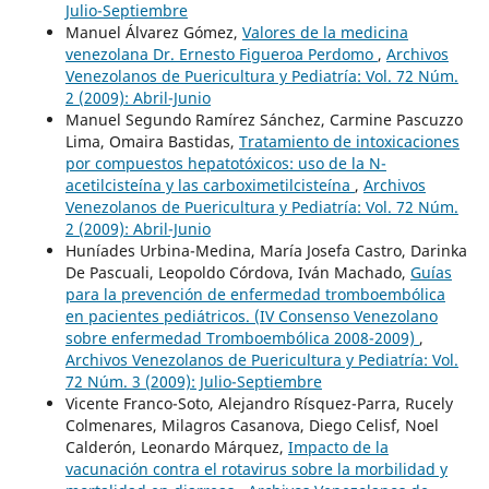
Julio-Septiembre
Manuel Álvarez Gómez,
Valores de la medicina
venezolana Dr. Ernesto Figueroa Perdomo
,
Archivos
Venezolanos de Puericultura y Pediatría: Vol. 72 Núm.
2 (2009): Abril-Junio
Manuel Segundo Ramírez Sánchez, Carmine Pascuzzo
Lima, Omaira Bastidas,
Tratamiento de intoxicaciones
por compuestos hepatotóxicos: uso de la N-
acetilcisteína y las carboximetilcisteína
,
Archivos
Venezolanos de Puericultura y Pediatría: Vol. 72 Núm.
2 (2009): Abril-Junio
Huníades Urbina-Medina, María Josefa Castro, Darinka
De Pascuali, Leopoldo Córdova, Iván Machado,
Guías
para la prevención de enfermedad tromboembólica
en pacientes pediátricos. (IV Consenso Venezolano
sobre enfermedad Tromboembólica 2008-2009)
,
Archivos Venezolanos de Puericultura y Pediatría: Vol.
72 Núm. 3 (2009): Julio-Septiembre
Vicente Franco-Soto, Alejandro Rísquez-Parra, Rucely
Colmenares, Milagros Casanova, Diego Celisf, Noel
Calderón, Leonardo Márquez,
Impacto de la
vacunación contra el rotavirus sobre la morbilidad y