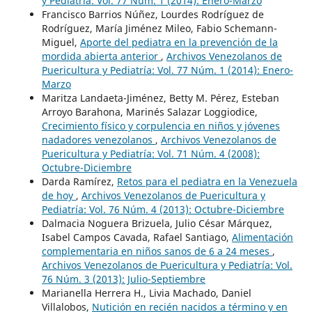
y Pediatría: Vol. 77 Núm. 1 (2014): Enero-Marzo
Francisco Barrios Núñez, Lourdes Rodríguez de
Rodríguez, María Jiménez Mileo, Fabio Schemann-
Miguel,
Aporte del pediatra en la prevención de la
mordida abierta anterior
,
Archivos Venezolanos de
Puericultura y Pediatría: Vol. 77 Núm. 1 (2014): Enero-
Marzo
Maritza Landaeta-Jiménez, Betty M. Pérez, Esteban
Arroyo Barahona, Marinés Salazar Loggiodice,
Crecimiento físico y corpulencia en niños y jóvenes
nadadores venezolanos
,
Archivos Venezolanos de
Puericultura y Pediatría: Vol. 71 Núm. 4 (2008):
Octubre-Diciembre
Darda Ramírez,
Retos para el pediatra en la Venezuela
de hoy
,
Archivos Venezolanos de Puericultura y
Pediatría: Vol. 76 Núm. 4 (2013): Octubre-Diciembre
Dalmacia Noguera Brizuela, Julio César Márquez,
Isabel Campos Cavada, Rafael Santiago,
Alimentación
complementaria en niños sanos de 6 a 24 meses
,
Archivos Venezolanos de Puericultura y Pediatría: Vol.
76 Núm. 3 (2013): Julio-Septiembre
Marianella Herrera H., Livia Machado, Daniel
Villalobos,
Nutición en recién nacidos a término y en