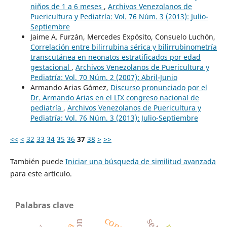
niños de 1 a 6 meses
,
Archivos Venezolanos de
Puericultura y Pediatría: Vol. 76 Núm. 3 (2013): Julio-
Septiembre
Jaime A. Furzán, Mercedes Expósito, Consuelo Luchón,
Correlación entre bilirrubina sérica y bilirrubinometría
transcutánea en neonatos estratificados por edad
gestacional
,
Archivos Venezolanos de Puericultura y
Pediatría: Vol. 70 Núm. 2 (2007): Abril-Junio
Armando Arias Gómez,
Discurso pronunciado por el
Dr. Armando Arias en el LIX congreso nacional de
pediatría
,
Archivos Venezolanos de Puericultura y
Pediatría: Vol. 76 Núm. 3 (2013): Julio-Septiembre
<<
<
32
33
34
35
36
37
38
>
>>
También puede
Iniciar una búsqueda de similitud avanzada
para este artículo.
Palabras clave