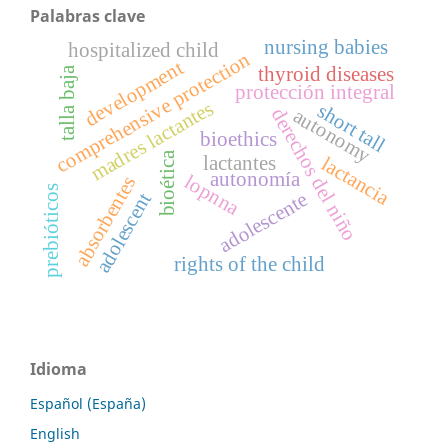
Palabras clave
nursing babies
hospitalized child
comprehensive protection
development
thyroid diseases
talla baja
protección integral
madres lactantes
short tall
derechos del niño
autonomy
bioethics
bioética
lactantes
lactancia
autonomía
lopnna
absorbentes
prebióticos
adolescente
adolescent
rights of the child
Idioma
Español (España)
English