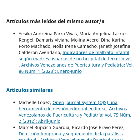
Artículos más leídos del mismo autor/a
Yesika Andreina Parra Vivas, María Angelina Lacruz-
Rengel, Damaris Viviana Molina Acero, Dina Karina
Porto Machado, Nolis Irene Camacho, Janeth Josefina
Calderón Avendaño,
Indicadores de maltrato infantil
según madres usuarias de un hospital de tercer nivel
,
Archivos Venezolanos de Puericultura y Pediatría: Vol.
86 Núm. 1 (2023): Enero-Junio
Artículos similares
Michelle López,
Open Journal System (OJS) una
herramienta de gestión editorial en línea
,
Archivos
Venezolanos de Puericultura y Pediatría: Vol. 75 Núm.
2 (2012): Abril-Junio
Marcel Rupcich Guardia, Ricardo José Bravo Pérez,
Detección temprana y seguimiento de la parálisis
cerebral
,
Archivos Venezolanos de Puericultura y