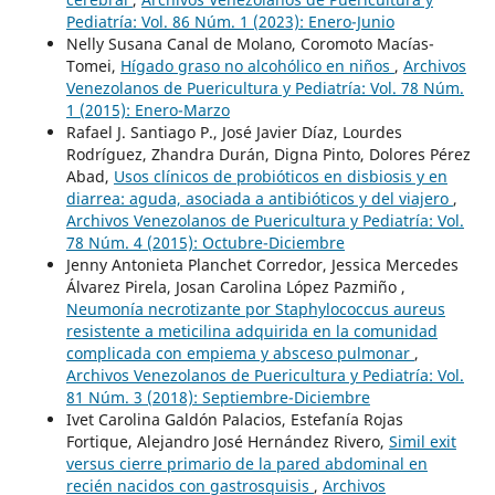
Pediatría: Vol. 86 Núm. 1 (2023): Enero-Junio
Nelly Susana Canal de Molano, Coromoto Macías-
Tomei,
Hígado graso no alcohólico en niños
,
Archivos
Venezolanos de Puericultura y Pediatría: Vol. 78 Núm.
1 (2015): Enero-Marzo
Rafael J. Santiago P., José Javier Díaz, Lourdes
Rodríguez, Zhandra Durán, Digna Pinto, Dolores Pérez
Abad,
Usos clínicos de probióticos en disbiosis y en
diarrea: aguda, asociada a antibióticos y del viajero
,
Archivos Venezolanos de Puericultura y Pediatría: Vol.
78 Núm. 4 (2015): Octubre-Diciembre
Jenny Antonieta Planchet Corredor, Jessica Mercedes
Álvarez Pirela, Josan Carolina López Pazmiño ,
Neumonía necrotizante por Staphylococcus aureus
resistente a meticilina adquirida en la comunidad
complicada con empiema y absceso pulmonar
,
Archivos Venezolanos de Puericultura y Pediatría: Vol.
81 Núm. 3 (2018): Septiembre-Diciembre
Ivet Carolina Galdón Palacios, Estefanía Rojas
Fortique, Alejandro José Hernández Rivero,
Simil exit
versus cierre primario de la pared abdominal en
recién nacidos con gastrosquisis
,
Archivos