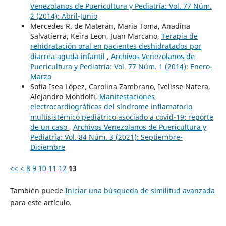
Venezolanos de Puericultura y Pediatría: Vol. 77 Núm.
2 (2014): Abril-Junio
Mercedes R. de Materán, Maria Toma, Anadina
Salvatierra, Keira Leon, Juan Marcano,
Terapia de
rehidratación oral en pacientes deshidratados por
diarrea aguda infantil
,
Archivos Venezolanos de
Puericultura y Pediatría: Vol. 77 Núm. 1 (2014): Enero-
Marzo
Sofía Isea López, Carolina Zambrano, Ivelisse Natera,
Alejandro Mondolfi,
Manifestaciones
electrocardiográficas del síndrome inflamatorio
multisistémico pediátrico asociado a covid-19: reporte
de un caso
,
Archivos Venezolanos de Puericultura y
Pediatría: Vol. 84 Núm. 3 (2021): Septiembre-
Diciembre
<<
<
8
9
10
11
12
13
También puede
Iniciar una búsqueda de similitud avanzada
para este artículo.