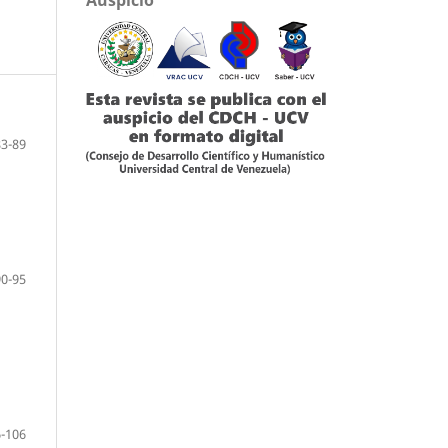
83-89
90-95
-106