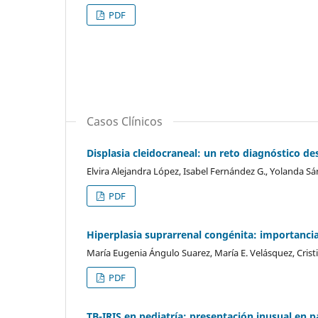
PDF
Casos Clínicos
Displasia cleidocraneal: un reto diagnóstico d
Elvira Alejandra López, Isabel Fernández G., Yolanda Sán
PDF
Hiperplasia suprarrenal congénita: importancia 
María Eugenia Ángulo Suarez, María E. Velásquez, Crist
PDF
TB-IRIS en pediatría: presentación inusual e