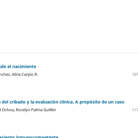
esde el nacimiento
chez, Aliria Carpio R.
107
del cribado y la evaluación clínica. A propósito de un caso
il Ochoa, Rocelyn Palma Guillén
111
n paciente inmunocompetente