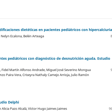
ificaciones dietéticas en pacientes pediátricos con hipercalciuria
 Nelyn Ecalona, Belén Arteaga
ntes pediátricos con diagnóstico de desnutrición aguda. Estudio
lo, Fidel Martín Alfonso Andrade, Miguel José Severino Mongua
zo Paira Vera, Criseyra Nathaly Camejo Arrioja, Julio Ramón
udio Delphi
 Alicia Pazo Alcalá, Víctor Hugo Jaimes Jaimes
96