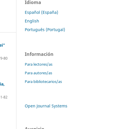
Idioma
Español (España)
English
Português (Portugal)
ei"
Información
79-80
Para lectores/as
Para autores/as
Para bibliotecarios/as
ia,
81-82
Open Journal Systems
Auspicio