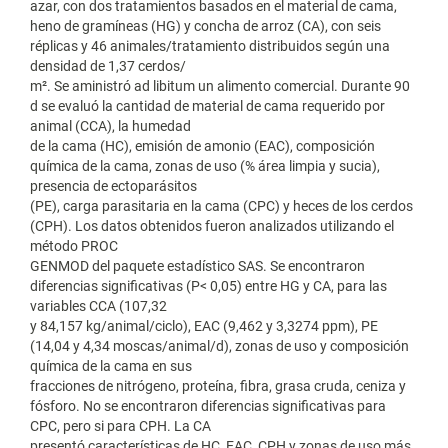
azar, con dos tratamientos basados en el material de cama,
heno de gramíneas (HG) y concha de arroz (CA), con seis
réplicas y 46 animales/tratamiento distribuidos según una
densidad de 1,37 cerdos/
m². Se aministró ad libitum un alimento comercial. Durante 90
d se evaluó la cantidad de material de cama requerido por
animal (CCA), la humedad
de la cama (HC), emisión de amonio (EAC), composición
química de la cama, zonas de uso (% área limpia y sucia),
presencia de ectoparásitos
(PE), carga parasitaria en la cama (CPC) y heces de los cerdos
(CPH). Los datos obtenidos fueron analizados utilizando el
método PROC
GENMOD del paquete estadístico SAS. Se encontraron
diferencias significativas (P< 0,05) entre HG y CA, para las
variables CCA (107,32
y 84,157 kg/animal/ciclo), EAC (9,462 y 3,3274 ppm), PE
(14,04 y 4,34 moscas/animal/d), zonas de uso y composición
química de la cama en sus
fracciones de nitrógeno, proteína, fibra, grasa cruda, ceniza y
fósforo. No se encontraron diferencias significativas para
CPC, pero si para CPH. La CA
presentó características de HC, EAC, CPH y zonas de uso más