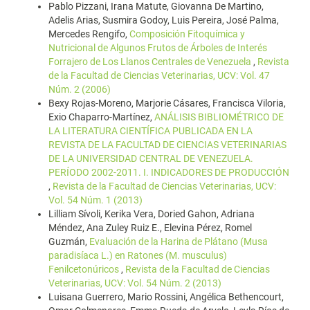
Pablo Pizzani, Irana Matute, Giovanna De Martino,
Adelis Arias, Susmira Godoy, Luis Pereira, José Palma,
Mercedes Rengifo,
Composición Fitoquímica y
Nutricional de Algunos Frutos de Árboles de Interés
Forrajero de Los Llanos Centrales de Venezuela
,
Revista
de la Facultad de Ciencias Veterinarias, UCV: Vol. 47
Núm. 2 (2006)
Bexy Rojas-Moreno, Marjorie Cásares, Francisca Viloria,
Exio Chaparro-Martínez,
ANÁLISIS BIBLIOMÉTRICO DE
LA LITERATURA CIENTÍFICA PUBLICADA EN LA
REVISTA DE LA FACULTAD DE CIENCIAS VETERINARIAS
DE LA UNIVERSIDAD CENTRAL DE VENEZUELA.
PERÍODO 2002-2011. I. INDICADORES DE PRODUCCIÓN
,
Revista de la Facultad de Ciencias Veterinarias, UCV:
Vol. 54 Núm. 1 (2013)
Lilliam Sívoli, Kerika Vera, Doried Gahon, Adriana
Méndez, Ana Zuley Ruiz E., Elevina Pérez, Romel
Guzmán,
Evaluación de la Harina de Plátano (Musa
paradisíaca L.) en Ratones (M. musculus)
Fenilcetonúricos
,
Revista de la Facultad de Ciencias
Veterinarias, UCV: Vol. 54 Núm. 2 (2013)
Luisana Guerrero, Mario Rossini, Angélica Bethencourt,