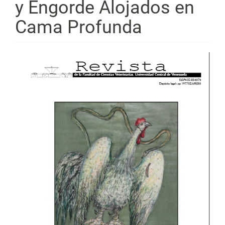
y Engorde Alojados en
Cama Profunda
Barra
lateral
del
artículo