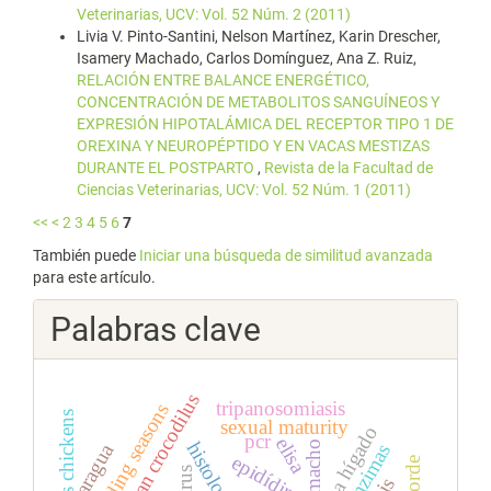
Veterinarias, UCV: Vol. 52 Núm. 2 (2011)
Livia V. Pinto-Santini, Nelson Martínez, Karin Drescher,
Isamery Machado, Carlos Domínguez, Ana Z. Ruiz,
RELACIÓN ENTRE BALANCE ENERGÉTICO,
CONCENTRACIÓN DE METABOLITOS SANGUÍNEOS Y
EXPRESIÓN HIPOTALÁMICA DEL RECEPTOR TIPO 1 DE
OREXINA Y NEUROPÉPTIDO Y EN VACAS MESTIZAS
DURANTE EL POSTPARTO
,
Revista de la Facultad de
Ciencias Veterinarias, UCV: Vol. 52 Núm. 1 (2011)
<<
<
2
3
4
5
6
7
También puede
Iniciar una búsqueda de similitud avanzada
para este artículo.
Palabras clave
caiman crocodilus
tripanosomiasis
breeding seasons
broilers chickens
sexual maturity
pcr
elisa
macho
aragua
enzimas
epidídimo
virus