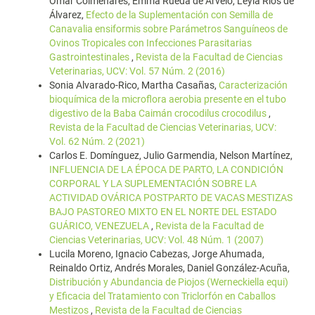
Omar Colmenares, Emma Rueda de Arvelo, Leyla Ríos de
Álvarez,
Efecto de la Suplementación con Semilla de
Canavalia ensiformis sobre Parámetros Sanguíneos de
Ovinos Tropicales con Infecciones Parasitarias
Gastrointestinales
,
Revista de la Facultad de Ciencias
Veterinarias, UCV: Vol. 57 Núm. 2 (2016)
Sonia Alvarado-Rico, Martha Casañas,
Caracterización
bioquímica de la microflora aerobia presente en el tubo
digestivo de la Baba Caimán crocodilus crocodilus
,
Revista de la Facultad de Ciencias Veterinarias, UCV:
Vol. 62 Núm. 2 (2021)
Carlos E. Domínguez, Julio Garmendia, Nelson Martínez,
INFLUENCIA DE LA ÉPOCA DE PARTO, LA CONDICIÓN
CORPORAL Y LA SUPLEMENTACIÓN SOBRE LA
ACTIVIDAD OVÁRICA POSTPARTO DE VACAS MESTIZAS
BAJO PASTOREO MIXTO EN EL NORTE DEL ESTADO
GUÁRICO, VENEZUELA
,
Revista de la Facultad de
Ciencias Veterinarias, UCV: Vol. 48 Núm. 1 (2007)
Lucila Moreno, Ignacio Cabezas, Jorge Ahumada,
Reinaldo Ortiz, Andrés Morales, Daniel González-Acuña,
Distribución y Abundancia de Piojos (Werneckiella equi)
y Eficacia del Tratamiento con Triclorfón en Caballos
Mestizos
,
Revista de la Facultad de Ciencias