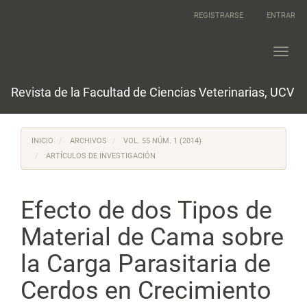
Navegación
REGISTRARSE
ENTRAR
principal
Contenido
principal
Toggl
Barra
navig
lateral
Revista de la Facultad de Ciencias Veterinarias, UCV
INICIO
ARCHIVOS
VOL. 55 NÚM. 1 (2014)
ARTÍCULOS DE INVESTIGACIÓN
Efecto de dos Tipos de
Material de Cama sobre
la Carga Parasitaria de
Cerdos en Crecimiento