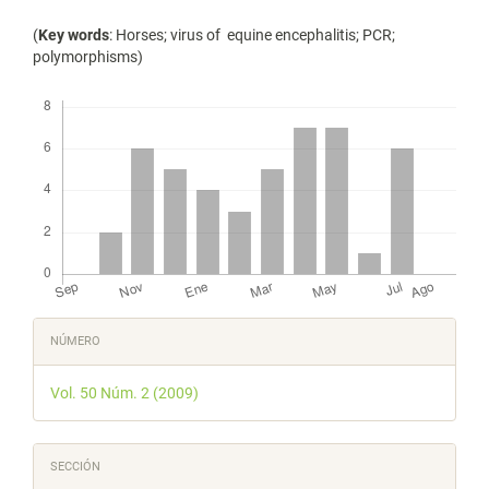
(
Key words
: Horses; virus of equine encephalitis; PCR;
polymorphisms)
Descargas
Detalles
NÚMERO
del
Vol. 50 Núm. 2 (2009)
artículo
SECCIÓN