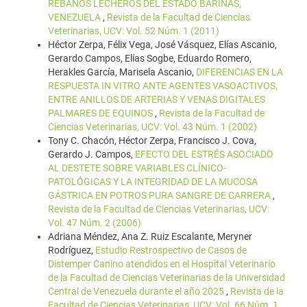
REBAÑOS LECHEROS DEL ESTADO BARINAS,
VENEZUELA
,
Revista de la Facultad de Ciencias
Veterinarias, UCV: Vol. 52 Núm. 1 (2011)
Héctor Zerpa, Félix Vega, José Vásquez, Elías Ascanio,
Gerardo Campos, Elías Sogbe, Eduardo Romero,
Herakles García, Marisela Ascanio,
DIFERENCIAS EN LA
RESPUESTA IN VITRO ANTE AGENTES VASOACTIVOS,
ENTRE ANILLOS DE ARTERIAS Y VENAS DIGITALES
PALMARES DE EQUINOS
,
Revista de la Facultad de
Ciencias Veterinarias, UCV: Vol. 43 Núm. 1 (2002)
Tony C. Chacón, Héctor Zerpa, Francisco J. Cova,
Gerardo J. Campos,
EFECTO DEL ESTRÉS ASOCIADO
AL DESTETE SOBRE VARIABLES CLÍNICO-
PATOLÓGICAS Y LA INTEGRIDAD DE LA MUCOSA
GÁSTRICA EN POTROS PURA SANGRE DE CARRERA
,
Revista de la Facultad de Ciencias Veterinarias, UCV:
Vol. 47 Núm. 2 (2006)
Adriana Méndez, Ana Z. Ruiz Escalante, Meryner
Rodríguez,
Estudio Restrospectivo de Casos de
Distemper Canino atendidos en el Hospital Veterinario
de la Facultad de Ciencias Veterinarias de la Universidad
Central de Venezuela durante el año 2025
,
Revista de la
Facultad de Ciencias Veterinarias, UCV: Vol. 66 Núm. 1