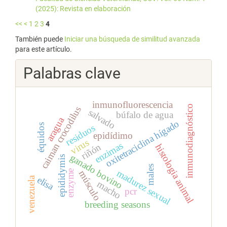
(2025): Revista en elaboración
<<
<
1
2
3
4
También puede
Iniciar una búsqueda de similitud avanzada
para este artículo.
Palabras clave
inmunofluorescencia
inmunodiagnóstico
caiman crocodilus
salvado
búfalo de agua
aragua
oxitetraciclina hígado
équidos
residuos
epidídimo
virus
enzimas
riñón
histologia animal
ganado bovino
epididymis
males
madurez sexual
enzyme
músculo
elisa
venezuela
macho
pcr
breeding seasons