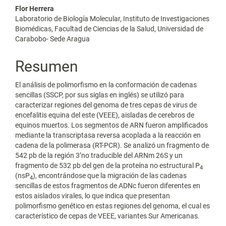
Flor Herrera
Laboratorio de Biología Molecular, Instituto de Investigaciones
Biomédicas, Facultad de Ciencias de la Salud, Universidad de
Carabobo- Sede Aragua
Resumen
El análisis de polimorfismo en la conformación de cadenas
sencillas (SSCP, por sus siglas en inglés) se utilizó para
caracterizar regiones del genoma de tres cepas de virus de
encefalitis equina del este (VEEE), aisladas de cerebros de
equinos muertos. Los segmentos de ARN fueron amplificados
mediante la transcriptasa reversa acoplada a la reacción en
cadena de la polimerasa (RT-PCR). Se analizó un fragmento de
542 pb de la región 3’no traducible del ARNm 26S y un
fragmento de 532 pb del gen de la proteína no estructural P
4
(nsP
), encontrándose que la migración de las cadenas
4
sencillas de estos fragmentos de ADNc fueron diferentes en
estos aislados virales, lo que indica que presentan
polimorfismo genético en estas regiones del genoma, el cual es
característico de cepas de VEEE, variantes Sur Americanas.