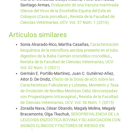
Santiago Armas,
Evaluación de una Vacuna Inactivada
Oleosa del Virus de la Encefalitis Equina del Este en
Cobayos (Cavia porcellus)
,
Revista de la Facultad de
Ciencias Veterinarias, UCV: Vol. 57 Núm. 1 (2016)
Artículos similares
Sonia Alvarado-Rico, Martha Casañas,
Caracterización
bioquímica de la microflora aerobia presente en el tubo
digestivo de la Baba Caimán crocodilus crocodilus
,
Revista de la Facultad de Ciencias Veterinarias, UCV:
Vol. 62 Núm. 2 (2021)
Germán E. Portillo-Martínez, Juan C. Gutiérrez-Añez,
Aitor D. De Ondiz,
Efecto de la Dosis de eCG sobre las
Características Foliculares y Luteales, Momento y Tasa
de Ovulación de Novillas Mestizas Cebú Sincronizadas
con Progestágeno Intravaginal
,
Revista de la Facultad
de Ciencias Veterinarias, UCV: Vol. 56 Núm. 1 (2015)
Zoraida Nava, César Obando, Magaly Molina, Magaly
Bracamonte, Olga Tkachuk,
SEROPREVALENCIA DE LA
LEUCOSIS ENZOÓTICA BOVINA Y SU ASOCIACIÓN CON
SIGNOS CLÍNICOS Y FACTORES DE RIESGO EN