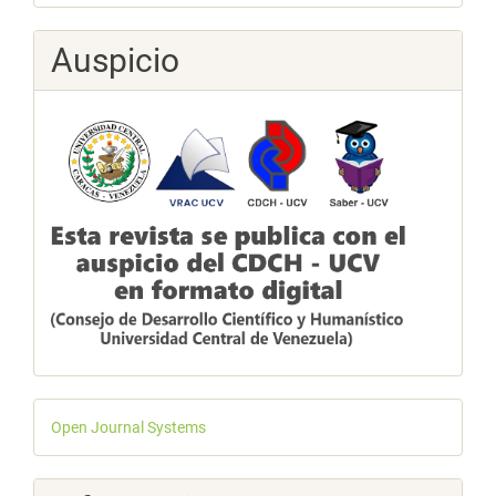
Auspicio
Desarrollado
Open Journal Systems
por