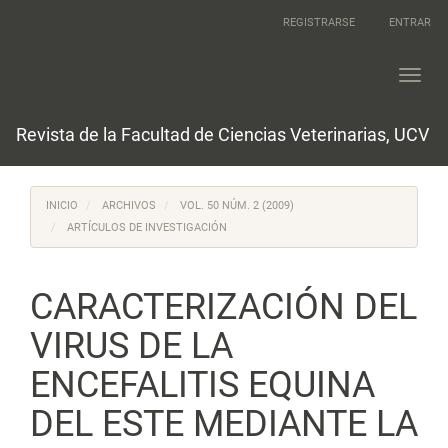
Navegación
REGISTRARSE
ENTRAR
principal
Contenido
principal
Toggl
Barra
navig
lateral
Revista de la Facultad de Ciencias Veterinarias, UCV
INICIO
ARCHIVOS
VOL. 50 NÚM. 2 (2009)
ARTÍCULOS DE INVESTIGACIÓN
CARACTERIZACIÓN DEL
VIRUS DE LA
ENCEFALITIS EQUINA
DEL ESTE MEDIANTE LA