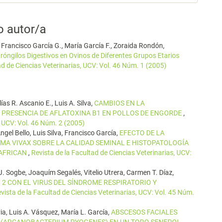
o autor/a
., Francisco García G., María García F., Zoraida Rondón,
róngilos Digestivos en Ovinos de Diferentes Grupos Etarios
ad de Ciencias Veterinarias, UCV: Vol. 46 Núm. 1 (2005)
s R. Ascanio E., Luis A. Silva,
CAMBIOS EN LA
N PRESENCIA DE AFLATOXINA B1 EN POLLOS DE ENGORDE
,
, UCV: Vol. 46 Núm. 2 (2005)
gel Bello, Luis Silva, Francisco García,
EFECTO DE LA
A VIVAX SOBRE LA CALIDAD SEMINAL E HISTOPATOLOGÍA
 AFRICAN
,
Revista de la Facultad de Ciencias Veterinarias, UCV:
J. Sogbe, Joaquím Segalés, Vitelio Utrera, Carmen T. Díaz,
 2 CON EL VIRUS DEL SÍNDROME RESPIRATORIO Y
vista de la Facultad de Ciencias Veterinarias, UCV: Vol. 45 Núm.
ia, Luis A. Vásquez, María L. García,
ABSCESOS FACIALES