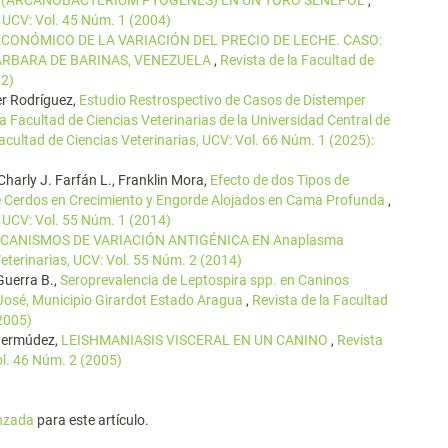
 (ARCANOBACTERIUM PYOGENES) EN UN TORO SENEPOL
,
, UCV: Vol. 45 Núm. 1 (2004)
CONÓMICO DE LA VARIACIÓN DEL PRECIO DE LECHE. CASO:
ÁRBARA DE BARINAS, VENEZUELA
,
Revista de la Facultad de
12)
er Rodríguez,
Estudio Restrospectivo de Casos de Distemper
la Facultad de Ciencias Veterinarias de la Universidad Central de
Facultad de Ciencias Veterinarias, UCV: Vol. 66 Núm. 1 (2025):
harly J. Farfán L., Franklin Mora,
Efecto de dos Tipos de
de Cerdos en Crecimiento y Engorde Alojados en Cama Profunda
,
, UCV: Vol. 55 Núm. 1 (2014)
CANISMOS DE VARIACIÓN ANTIGÉNICA EN Anaplasma
Veterinarias, UCV: Vol. 55 Núm. 2 (2014)
Guerra B.,
Seroprevalencia de Leptospira spp. en Caninos
 José, Municipio Girardot Estado Aragua
,
Revista de la Facultad
(2005)
 Bermúdez,
LEISHMANIASIS VISCERAL EN UN CANINO
,
Revista
ol. 46 Núm. 2 (2005)
anzada
para este artículo.