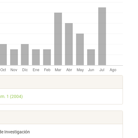
les
úm. 1 (2004)
lo
de Investigación