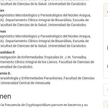
 Facultad de Ciencias de la Salud. Universidad de Carabobo.
jas
lo
agnóstico Microbiológico y Parasitológico del Núcleo Aragua,
. Departamento Clínico Integral de Bioanálisis, Escuela de
 Facultad de Ciencias de la Salud. Universidad de Carabobo.
inas
agnóstico Microbiológico y Parasitológico del Núcleo Aragua,
. Departamento Clínico Integral de Bioanálisis, Escuela de
 Facultad de Ciencias de la Salud. Universidad de Carabobo.
Bastidas P.
vestigación de Enfermedades Tropicales Dr. J.W. Torrealba,
rtamento Clínico Integral de los Llanos. Facultad de Ciencias de
iversidad de Carabobo.
arcía G.
arasitología y Enfermedades Parasitarias, Facultad de Ciencias
, Universidad Central de Venezuela
D
p
men
 la frecuencia de Cryptosporidium parvum en becerros y su