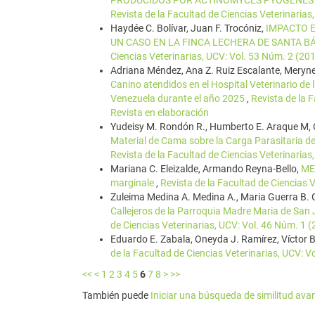
PRODUCIDOS POR ACTINOMYCES PYOGENES
Revista de la Facultad de Ciencias Veterinarias
Haydée C. Bolívar, Juan F. Trocóniz,
IMPACTO E
UN CASO EN LA FINCA LECHERA DE SANTA B
Ciencias Veterinarias, UCV: Vol. 53 Núm. 2 (20
Adriana Méndez, Ana Z. Ruiz Escalante, Meryn
Canino atendidos en el Hospital Veterinario de 
Venezuela durante el año 2025
,
Revista de la 
Revista en elaboración
Yudeisy M. Rondón R., Humberto E. Araque M, C
Material de Cama sobre la Carga Parasitaria 
Revista de la Facultad de Ciencias Veterinarias
Mariana C. Eleizalde, Armando Reyna-Bello,
ME
marginale
,
Revista de la Facultad de Ciencias 
Zuleima Medina A. Medina A., Maria Guerra B. 
Callejeros de la Parroquia Madre Maria de San
de Ciencias Veterinarias, UCV: Vol. 46 Núm. 1 
Eduardo E. Zabala, Oneyda J. Ramírez, Víctor
de la Facultad de Ciencias Veterinarias, UCV: V
<<
<
1
2
3
4
5
6
7
8
>
>>
También puede
Iniciar una búsqueda de similitud av