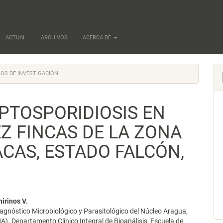
ACTUAL
ARCHIVOS
ACERCA DE
OS DE INVESTIGACIÓN
IPTOSPORIDIOSIS EN
Z FINCAS DE LA ZONA
CAS, ESTADO FALCÓN,
nido
irinos V.
agnóstico Microbiológico y Parasitológico del Núcleo Aragua,
pal
. Departamento Clínico Integral de Bioanálisis, Escuela de