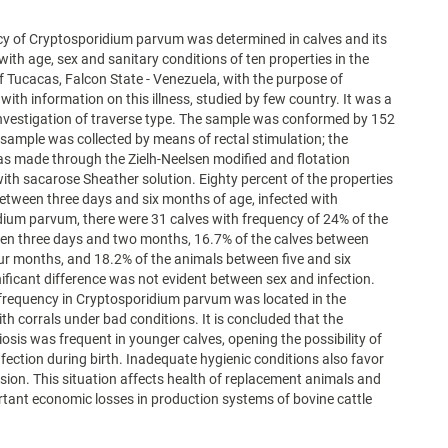
y of Cryptosporidium parvum was determined in calves and its
with age, sex and sanitary conditions of ten properties in the
of Tucacas, Falcon State - Venezuela, with the purpose of
with information on this illness, studied by few country. It was a
investigation of traverse type. The sample was conformed by 152
l sample was collected by means of rectal stimulation; the
s made through the Zielh-Neelsen modified and flotation
ith sacarose Sheather solution. Eighty percent of the properties
etween three days and six months of age, infected with
ium parvum, there were 31 calves with frequency of 24% of the
en three days and two months, 16.7% of the calves between
ur months, and 18.2% of the animals between five and six
ificant difference was not evident between sex and infection.
frequency in Cryptosporidium parvum was located in the
ith corrals under bad conditions. It is concluded that the
iosis was frequent in younger calves, opening the possibility of
fection during birth. Inadequate hygienic conditions also favor
sion. This situation affects health of replacement animals and
rtant economic losses in production systems of bovine cattle