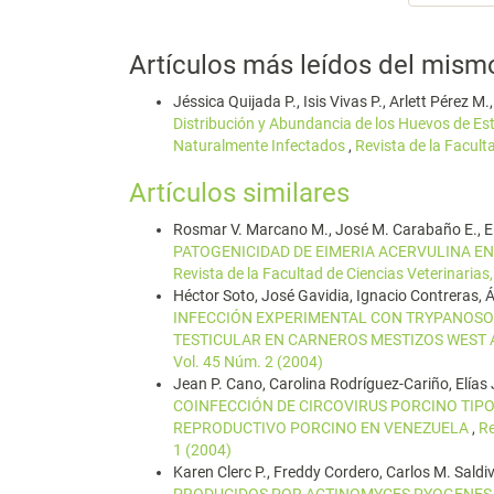
Artículos más leídos del mism
Jéssica Quijada P., Isis Vivas P., Arlett Pérez M
Distribución y Abundancia de los Huevos de Est
Naturalmente Infectados
,
Revista de la Facult
Artículos similares
Rosmar V. Marcano M., José M. Carabaño E., Elía
PATOGENICIDAD DE EIMERIA ACERVULINA E
Revista de la Facultad de Ciencias Veterinarias
Héctor Soto, José Gavidia, Ignacio Contreras, Án
INFECCIÓN EXPERIMENTAL CON TRYPANOSOM
TESTICULAR EN CARNEROS MESTIZOS WEST
Vol. 45 Núm. 2 (2004)
Jean P. Cano, Carolina Rodríguez-Cariño, Elías 
COINFECCIÓN DE CIRCOVIRUS PORCINO TIPO
REPRODUCTIVO PORCINO EN VENEZUELA
,
Re
1 (2004)
Karen Clerc P., Freddy Cordero, Carlos M. Saldiv