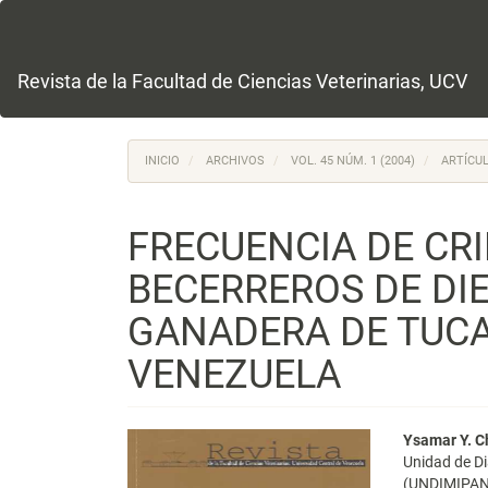
Navegación
principal
Contenido
principal
Revista de la Facultad de Ciencias Veterinarias, UCV
Barra
lateral
INICIO
ARCHIVOS
VOL. 45 NÚM. 1 (2004)
ARTÍCUL
FRECUENCIA DE CR
BECERREROS DE DIE
GANADERA DE TUCA
VENEZUELA
Barra
Conte
Ysamar Y. Ch
Unidad de Di
lateral
princi
(UNDIMIPANA)