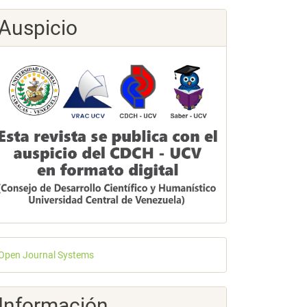
Auspicio
esarrollado
Open Journal Systems
or
Información