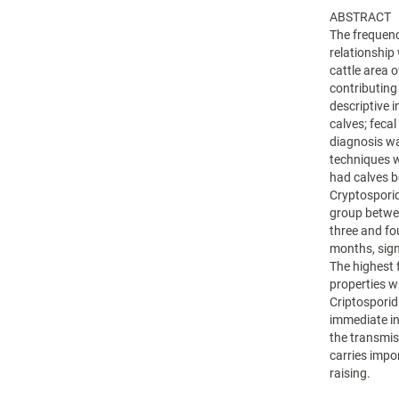
ABSTRACT
The frequenc
relationship 
cattle area 
contributing 
descriptive 
calves; feca
diagnosis wa
techniques w
had calves b
Cryptosporid
group betwe
three and fo
months, sign
The highest 
properties w
Criptosporid
immediate in
the transmis
carries impo
raising.
Descargas