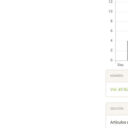
Detal
NÚMERO
del
Vol. 45 N
artícu
SECCIÓN
Artículos 