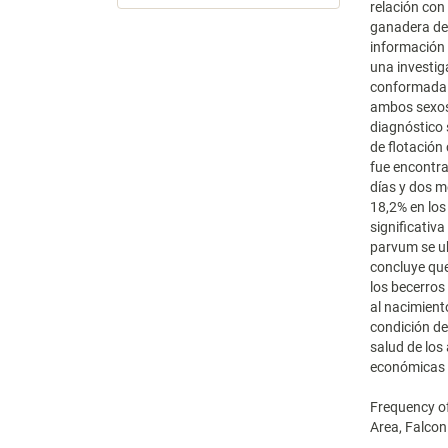
relación con
ganadera de 
información 
una investig
conformada p
ambos sexos,
diagnóstico 
de flotación
fue encontra
días y dos m
18,2% en los
significativ
parvum se ub
concluye que
los becerros
al nacimient
condición de
salud de los
económicas 
Frequency of
Area, Falcon