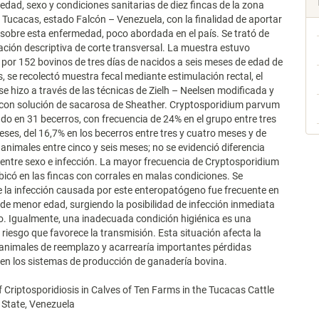
 edad, sexo y condiciones sanitarias de diez fincas de la zona
Tucacas, estado Falcón – Venezuela, con la finalidad de aportar
sobre esta enfermedad, poco abordada en el país. Se trató de
ación descriptiva de corte transversal. La muestra estuvo
or 152 bovinos de tres días de nacidos a seis meses de edad de
 se recolectó muestra fecal mediante estimulación rectal, el
se hizo a través de las técnicas de Zielh – Neelsen modificada y
 con solución de sacarosa de Sheather. Cryptosporidium parvum
do en 31 becerros, con frecuencia de 24% en el grupo entre tres
eses, del 16,7% en los becerros entre tres y cuatro meses y de
 animales entre cinco y seis meses; no se evidenció diferencia
a entre sexo e infección. La mayor frecuencia de Cryptosporidium
icó en las fincas con corrales en malas condiciones. Se
 la infección causada por este enteropatógeno fue frecuente en
 de menor edad, surgiendo la posibilidad de infección inmediata
o. Igualmente, una inadecuada condición higiénica es una
 riesgo que favorece la transmisión. Esta situación afecta la
 animales de reemplazo y acarrearía importantes pérdidas
en los sistemas de producción de ganadería bovina.
 Criptosporidiosis in Calves of Ten Farms in the Tucacas Cattle
 State, Venezuela