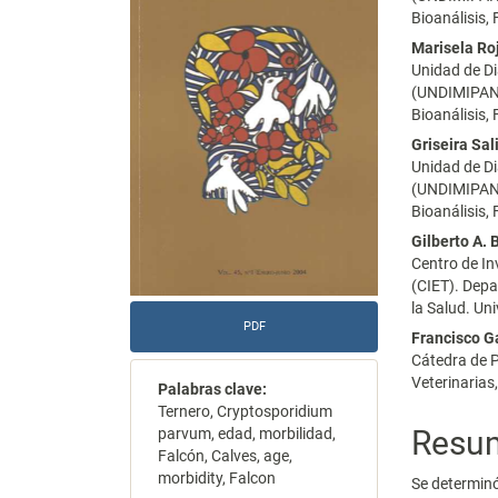
Bioanálisis,
del
del
Marisela Ro
artículo
artícu
Unidad de Di
(UNDIMIPANA)
Bioanálisis,
Griseira Sal
Unidad de Di
(UNDIMIPANA)
Bioanálisis,
Gilberto A. 
Centro de In
(CIET). Depa
la Salud. Un
PDF
Francisco G
Cátedra de P
Veterinarias
Palabras clave:
Ternero, Cryptosporidium
Resu
parvum, edad, morbilidad,
Falcón, Calves, age,
morbidity, Falcon
Se determinó