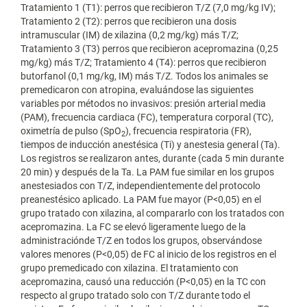
Tratamiento 1 (T1): perros que recibieron T/Z (7,0 mg/kg IV);
Tratamiento 2 (T2): perros que recibieron una dosis
intramuscular (IM) de xilazina (0,2 mg/kg) más T/Z;
Tratamiento 3 (T3) perros que recibieron acepromazina (0,25
mg/kg) más T/Z; Tratamiento 4 (T4): perros que recibieron
butorfanol (0,1 mg/kg, IM) más T/Z. Todos los animales se
premedicaron con atropina, evaluándose las siguientes
variables por métodos no invasivos: presión arterial media
(PAM), frecuencia cardiaca (FC), temperatura corporal (TC),
oximetría de pulso (SpO
), frecuencia respiratoria (FR),
2
tiempos de inducción anestésica (Ti) y anestesia general (Ta).
Los registros se realizaron antes, durante (cada 5 min durante
20 min) y después de la Ta. La PAM fue similar en los grupos
anestesiados con T/Z, independientemente del protocolo
preanestésico aplicado. La PAM fue mayor (P<0,05) en el
grupo tratado con xilazina, al compararlo con los tratados con
acepromazina. La FC se elevó ligeramente luego de la
administraciónde T/Z en todos los grupos, observándose
valores menores (P<0,05) de FC al inicio de los registros en el
grupo premedicado con xilazina. El tratamiento con
acepromazina, causó una reducción (P<0,05) en la TC con
respecto al grupo tratado solo con T/Z durante todo el