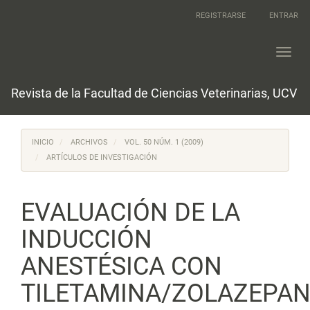
Navegación
REGISTRARSE
ENTRAR
principal
Contenido
principal
Toggl
Barra
navig
lateral
Revista de la Facultad de Ciencias Veterinarias, UCV
INICIO
ARCHIVOS
VOL. 50 NÚM. 1 (2009)
ARTÍCULOS DE INVESTIGACIÓN
EVALUACIÓN DE LA
INDUCCIÓN
ANESTÉSICA CON
TILETAMINA/ZOLAZEPA