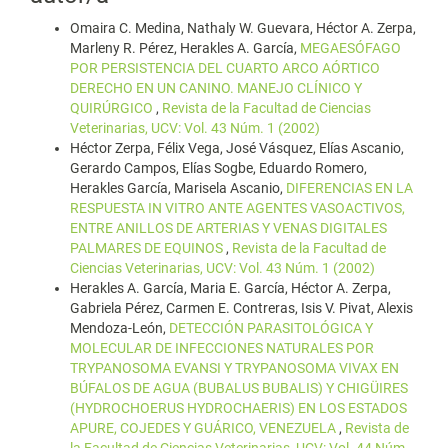
Omaira C. Medina, Nathaly W. Guevara, Héctor A. Zerpa,
Marleny R. Pérez, Herakles A. García,
MEGAESÓFAGO
POR PERSISTENCIA DEL CUARTO ARCO AÓRTICO
DERECHO EN UN CANINO. MANEJO CLÍNICO Y
QUIRÚRGICO
,
Revista de la Facultad de Ciencias
Veterinarias, UCV: Vol. 43 Núm. 1 (2002)
Héctor Zerpa, Félix Vega, José Vásquez, Elías Ascanio,
Gerardo Campos, Elías Sogbe, Eduardo Romero,
Herakles García, Marisela Ascanio,
DIFERENCIAS EN LA
RESPUESTA IN VITRO ANTE AGENTES VASOACTIVOS,
ENTRE ANILLOS DE ARTERIAS Y VENAS DIGITALES
PALMARES DE EQUINOS
,
Revista de la Facultad de
Ciencias Veterinarias, UCV: Vol. 43 Núm. 1 (2002)
Herakles A. García, Maria E. García, Héctor A. Zerpa,
Gabriela Pérez, Carmen E. Contreras, Isis V. Pivat, Alexis
Mendoza-León,
DETECCIÓN PARASITOLÓGICA Y
MOLECULAR DE INFECCIONES NATURALES POR
TRYPANOSOMA EVANSI Y TRYPANOSOMA VIVAX EN
BÚFALOS DE AGUA (BUBALUS BUBALIS) Y CHIGÜIRES
(HYDROCHOERUS HYDROCHAERIS) EN LOS ESTADOS
APURE, COJEDES Y GUÁRICO, VENEZUELA
,
Revista de