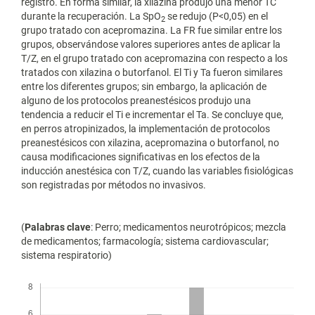
registro. En forma similar, la xilazina produjo una menor TC
durante la recuperación. La SpO
se redujo (P<0,05) en el
2
grupo tratado con acepromazina. La FR fue similar entre los
grupos, observándose valores superiores antes de aplicar la
T/Z, en el grupo tratado con acepromazina con respecto a los
tratados con xilazina o butorfanol. El Ti y Ta fueron similares
entre los diferentes grupos; sin embargo, la aplicación de
alguno de los protocolos preanestésicos produjo una
tendencia a reducir el Ti e incrementar el Ta. Se concluye que,
en perros atropinizados, la implementación de protocolos
preanestésicos con xilazina, acepromazina o butorfanol, no
causa modificaciones significativas en los efectos de la
inducción anestésica con T/Z, cuando las variables fisiológicas
son registradas por métodos no invasivos.
(
Palabras clave
: Perro; medicamentos neurotrópicos; mezcla
de medicamentos; farmacología; sistema cardiovascular;
sistema respiratorio)
Descargas