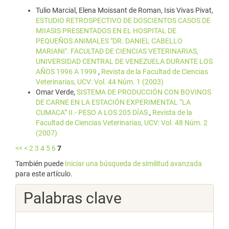
Tulio Marcial, Elena Moissant de Roman, Isis Vivas Pivat,
ESTUDIO RETROSPECTIVO DE DOSCIENTOS CASOS DE
MIIASIS PRESENTADOS EN EL HOSPITAL DE
PEQUEÑOS ANIMALES "DR. DANIEL CABELLO
MARIANI". FACULTAD DE CIENCIAS VETERINARIAS,
UNIVERSIDAD CENTRAL DE VENEZUELA DURANTE LOS
AÑOS 1996 A 1999
,
Revista de la Facultad de Ciencias
Veterinarias, UCV: Vol. 44 Núm. 1 (2003)
Omar Verde,
SISTEMA DE PRODUCCIÓN CON BOVINOS
DE CARNE EN LA ESTACIÓN EXPERIMENTAL “LA
CUMACA” II.- PESO A LOS 205 DÍAS
,
Revista de la
Facultad de Ciencias Veterinarias, UCV: Vol. 48 Núm. 2
(2007)
<<
<
2
3
4
5
6
7
También puede
Iniciar una búsqueda de similitud avanzada
para este artículo.
Palabras clave