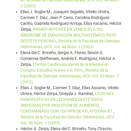
la Facultad de Ciencias Veterinarias, UCV: Vol. 44 Núm.
2 (2003)
Elías J. Sogbe M., Joaquím Segalés, Vitelio Utrera,
Carmen T. Díaz, Jean P. Cano, Carolina Rodríguez-
Cariño, Gabriela Rodríguez-Arrioja, Elías Ascanio, Héctor
Zerpa,
PRIMER REPORTE EN VENEZUELA DEL
SÍNDROME DE EMACIACIÓN MULTISISTÉMICO POST-
DESTETE PORCINO
,
Revista de la Facultad de Ciencias
Veterinarias, UCV: Vol. 44 Núm. 1 (2003)
Elena del C. Briceño, Sergio A. Flores, Simón G.
Comerma-Steffensen, Andrés E. Rodríguez, Héctor A.
Zerpa,
Efectos Cardiovasculares de la Xilazina en
Conejos: Estudios In Vivo e In Vitro
,
Revista de la
Facultad de Ciencias Veterinarias, UCV: Vol. 53 Núm. 1
(2012)
Elías J. Sogbe M., Carmen T. Díaz, Elías Ascanio, Vitelio
Utrera, Héctor Zerpa, Oneyda J. Ramírez,
LESIONES
PANCREÁTICAS EN LECHONES DESTETADOS
INDUCIDAS POR INGESTIÓN DE ALIMENTO
CONTAMINADO CON 100 PPB DE AFLATOXINA B1
,
Revista de la Facultad de Ciencias Veterinarias, UCV:
Vol. 46 Núm. 1 (2005)
Héctor A. Zerpa, Elena del C. Briceño, Tony Chacón,