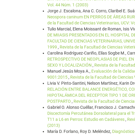
Vol. 44 Núm. 1 (2003)
Jorge J. Escalona, Ana C. Corro, Claribel E. Suár
Neospora caninum EN PERROS DE ÁREAS RU
de la Facultad de Ciencias Veterinarias, UCV: V
Tulio Marcial, Elena Moissant de Roman, Isis Vi
DE MIIASIS PRESENTADOS EN EL HOSPITAL D
FACULTAD DE CIENCIAS VETERINARIAS, UNI
1999
,
Revista de la Facultad de Ciencias Veter
Carolina Rodríguez-Cariño, Elías Sogbe M., Car
RETROSPECTIVO DE NEOPLASIAS DE PIEL EN 
SEXO Y LOCALIZACIÓN
,
Revista de la Faculta
Manuel Jesús Moya A.,
Evaluación de la Calida
9001:2015
,
Revista de la Facultad de Ciencias
Livia V. Pinto-Santini, Nelson Martínez, Karin
RELACIÓN ENTRE BALANCE ENERGÉTICO, C
HIPOTALÁMICA DEL RECEPTOR TIPO 1 DE OR
POSTPARTO
,
Revista de la Facultad de Ciencia
Gabriel O. Alonso Cuéllar, Francisco J. Camacho
Discectomía Percutánea Dorsolateral para el Tr
T11 a L6 en Perros: Estudio en Cadáveres
,
Revi
(2013)
María D. Forlano, Roy D. Meléndez,
Diagnóstico 