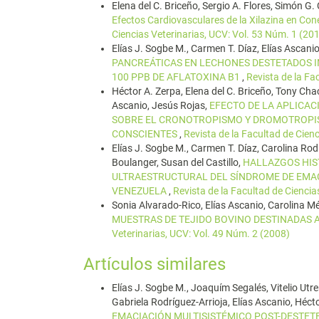
Elena del C. Briceño, Sergio A. Flores, Simón 
Efectos Cardiovasculares de la Xilazina en Cone
Ciencias Veterinarias, UCV: Vol. 53 Núm. 1 (20
Elías J. Sogbe M., Carmen T. Díaz, Elías Ascanio
PANCREÁTICAS EN LECHONES DESTETADOS 
100 PPB DE AFLATOXINA B1
,
Revista de la Fa
Héctor A. Zerpa, Elena del C. Briceño, Tony Ch
Ascanio, Jesús Rojas,
EFECTO DE LA APLICAC
SOBRE EL CRONOTROPISMO Y DROMOTROPIS
CONSCIENTES
,
Revista de la Facultad de Cien
Elías J. Sogbe M., Carmen T. Díaz, Carolina Rod
Boulanger, Susan del Castillo,
HALLAZGOS HIST
ULTRAESTRUCTURAL DEL SÍNDROME DE EMAC
VENEZUELA
,
Revista de la Facultad de Ciencia
Sonia Alvarado-Rico, Elías Ascanio, Carolina 
MUESTRAS DE TEJIDO BOVINO DESTINADA
Veterinarias, UCV: Vol. 49 Núm. 2 (2008)
Artículos similares
Elías J. Sogbe M., Joaquím Segalés, Vitelio Utr
Gabriela Rodríguez-Arrioja, Elías Ascanio, Héct
EMACIACIÓN MULTISISTÉMICO POST-DESTET