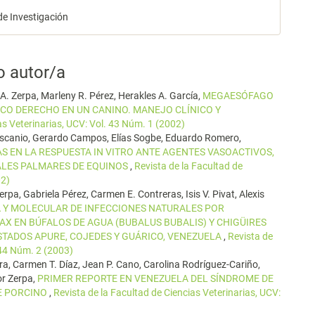
de Investigación
o autor/a
. Zerpa, Marleny R. Pérez, Herakles A. García,
MEGAESÓFAGO
ICO DERECHO EN UN CANINO. MANEJO CLÍNICO Y
as Veterinarias, UCV: Vol. 43 Núm. 1 (2002)
 Ascanio, Gerardo Campos, Elías Sogbe, Eduardo Romero,
S EN LA RESPUESTA IN VITRO ANTE AGENTES VASOACTIVOS,
TALES PALMARES DE EQUINOS
,
Revista de la Facultad de
02)
erpa, Gabriela Pérez, Carmen E. Contreras, Isis V. Pivat, Alexis
 Y MOLECULAR DE INFECCIONES NATURALES POR
X EN BÚFALOS DE AGUA (BUBALUS BUBALIS) Y CHIGÜIRES
TADOS APURE, COJEDES Y GUÁRICO, VENEZUELA
,
Revista de
 44 Núm. 2 (2003)
era, Carmen T. Díaz, Jean P. Cano, Carolina Rodríguez-Cariño,
or Zerpa,
PRIMER REPORTE EN VENEZUELA DEL SÍNDROME DE
E PORCINO
,
Revista de la Facultad de Ciencias Veterinarias, UCV: