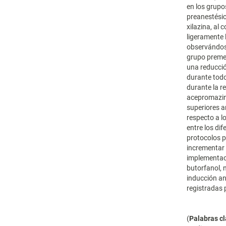
en los grupo
preanestésic
xilazina, al
ligeramente 
observándose
grupo preme
una reducció
durante todo
durante la r
acepromazina
superiores a
respecto a lo
entre los di
protocolos p
incrementar 
implementaci
butorfanol, 
inducción an
registradas 
(
Palabras c