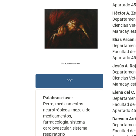
Apartado 45
del
del
Héctor A. Z
artículo
artícu
Departamento
Ciencias Vet
Maracay, es
Elias Ascan
Departament
Facultad de 
Apartado 45
Jesús A. Ro
Departamento
Ciencias Vet
PDF
Maracay, es
Elena del C.
Palabras clave:
Departament
Perro, medicamentos
Facultad de 
neurotrópicos, mezcla de
Apartado 45
medicamentos,
Darwuin Arr
farmacología, sistema
Departament
cardiovascular, sistema
Facultad de 
respiratorio