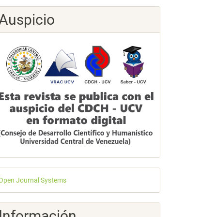
Auspicio
esarrollado
Open Journal Systems
or
Información