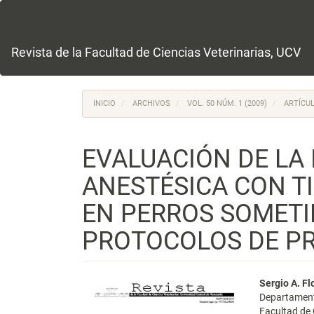
Navegación
principal
Contenido
principal
Revista de la Facultad de Ciencias Veterinarias, UCV
Barra
lateral
INICIO
ARCHIVOS
VOL. 50 NÚM. 1 (2009)
ARTÍCUL
EVALUACIÓN DE LA
ANESTÉSICA CON T
EN PERROS SOMETI
PROTOCOLOS DE P
Barra
Conte
Sergio A. Fl
Departament
lateral
princi
Facultad de 