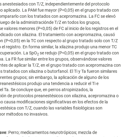
s anestesiados con T/Z, independientemente del protocolo
o aplicado. La PAM fue mayor (P<0,05) en el grupo tratado con
 compararlo con los tratados con acepromazina. La FC se elevó
luego de la administraciónde T/Z en todos los grupos,
 valores menores (P<0,05) de FC al inicio de los registros en el
dicado con xilazina. El tratamiento con acepromazina, causó
n (P<0,05) en la TC con respecto al grupo tratado solo con T/Z
 el registro. En forma similar, la xilazina produjo una menor TC
ecuperación. La SpO
se redujo (P<0,05) en el grupo tratado con
2
. La FR fue similar entre los grupos, observándose valores
ntes de aplicar la T/Z, en el grupo tratado con acepromazina con
s tratados con xilazina o butorfanol. El Ti y Ta fueron similares
ferentes grupos; sin embargo, la aplicación de alguno de los
reanestésicos produjo una tendencia a reducir el Ti e
el Ta. Se concluye que, en perros atropinizados, la
ón de protocolos preanestésicos con xilazina, acepromazina o
no causa modificaciones significativas en los efectos de la
estésica con T/Z, cuando las variables fisiológicas son
por métodos no invasivos.
lave
: Perro; medicamentos neurotrópicos; mezcla de