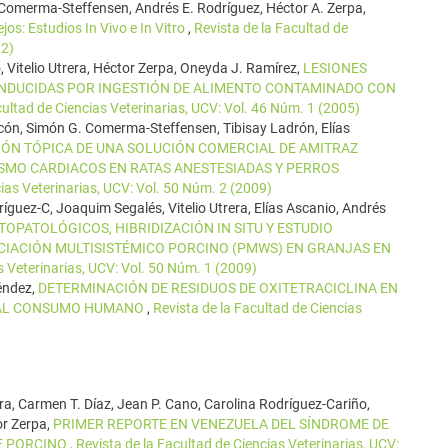
G. Comerma-Steffensen, Andrés E. Rodríguez, Héctor A. Zerpa,
jos: Estudios In Vivo e In Vitro
,
Revista de la Facultad de
12)
, Vitelio Utrera, Héctor Zerpa, Oneyda J. Ramírez,
LESIONES
INDUCIDAS POR INGESTIÓN DE ALIMENTO CONTAMINADO CON
cultad de Ciencias Veterinarias, UCV: Vol. 46 Núm. 1 (2005)
acón, Simón G. Comerma-Steffensen, Tibisay Ladrón, Elías
IÓN TÓPICA DE UNA SOLUCIÓN COMERCIAL DE AMITRAZ
MO CARDIACOS EN RATAS ANESTESIADAS Y PERROS
cias Veterinarias, UCV: Vol. 50 Núm. 2 (2009)
ríguez-C, Joaquim Segalés, Vitelio Utrera, Elías Ascanio, Andrés
OPATOLÓGICOS, HIBRIDIZACIÓN IN SITU Y ESTUDIO
IACIÓN MULTISISTÉMICO PORCINO (PMWS) EN GRANJAS EN
s Veterinarias, UCV: Vol. 50 Núm. 1 (2009)
Méndez,
DETERMINACIÓN DE RESIDUOS DE OXITETRACICLINA EN
S AL CONSUMO HUMANO
,
Revista de la Facultad de Ciencias
era, Carmen T. Díaz, Jean P. Cano, Carolina Rodríguez-Cariño,
or Zerpa,
PRIMER REPORTE EN VENEZUELA DEL SÍNDROME DE
E PORCINO
,
Revista de la Facultad de Ciencias Veterinarias, UCV: