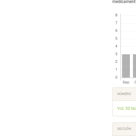
medicamentos
Descargas
Detal
NÚMERO
del
Vol. 50 N
artícu
SECCIÓN