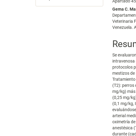
Apartado 45
Gema C. Ma
Departament
Veterinaria 
Venezuela. 
Resu
Se evaluaron
intravenosa 
protocolos p
mestizos de 
Tratamiento 
(T2): perros
mg/kg) más 
(0,25 mg/kg)
(0,1 mg/kg, 
evaluándose 
arterial med
oximetría de
anestésica (T
durante (cad