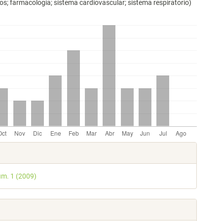
; farmacología; sistema cardiovascular; sistema respiratorio)
les
úm. 1 (2009)
lo