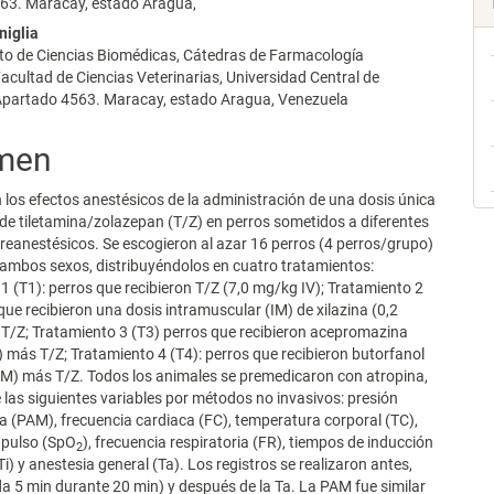
63. Maracay, estado Aragua,
niglia
o de Ciencias Biomédicas, Cátedras de Farmacología
Facultad de Ciencias Veterinarias, Universidad Central de
Apartado 4563. Maracay, estado Aragua, Venezuela
men
 los efectos anestésicos de la administración de una dosis única
de tiletamina/zolazepan (T/Z) en perros sometidos a diferentes
reanestésicos. Se escogieron al azar 16 perros (4 perros/grupo)
ambos sexos, distribuyéndolos en cuatro tratamientos:
1 (T1): perros que recibieron T/Z (7,0 mg/kg IV); Tratamiento 2
 que recibieron una dosis intramuscular (IM) de xilazina (0,2
T/Z; Tratamiento 3 (T3) perros que recibieron acepromazina
 más T/Z; Tratamiento 4 (T4): perros que recibieron butorfanol
IM) más T/Z. Todos los animales se premedicaron con atropina,
las siguientes variables por métodos no invasivos: presión
ia (PAM), frecuencia cardiaca (FC), temperatura corporal (TC),
 pulso (SpO
), frecuencia respiratoria (FR), tiempos de inducción
2
i) y anestesia general (Ta). Los registros se realizaron antes,
a 5 min durante 20 min) y después de la Ta. La PAM fue similar