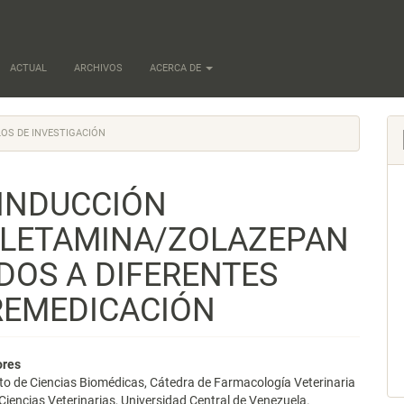
ACTUAL
ARCHIVOS
ACERCA DE
OS DE INVESTIGACIÓN
 INDUCCIÓN
ILETAMINA/ZOLAZEPAN
DOS A DIFERENTES
REMEDICACIÓN
nido
ores
o de Ciencias Biomédicas, Cátedra de Farmacología Veterinaria
pal
Ciencias Veterinarias, Universidad Central de Venezuela.