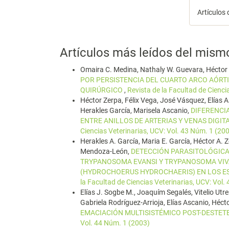
Artículos 
Artículos más leídos del mism
Omaira C. Medina, Nathaly W. Guevara, Héctor A
POR PERSISTENCIA DEL CUARTO ARCO AÓRT
QUIRÚRGICO
,
Revista de la Facultad de Cienci
Héctor Zerpa, Félix Vega, José Vásquez, Elías
Herakles García, Marisela Ascanio,
DIFERENCIA
ENTRE ANILLOS DE ARTERIAS Y VENAS DIGI
Ciencias Veterinarias, UCV: Vol. 43 Núm. 1 (20
Herakles A. García, Maria E. García, Héctor A. Z
Mendoza-León,
DETECCIÓN PARASITOLÓGICA
TRYPANOSOMA EVANSI Y TRYPANOSOMA VIVA
(HYDROCHOERUS HYDROCHAERIS) EN LOS ES
la Facultad de Ciencias Veterinarias, UCV: Vol.
Elías J. Sogbe M., Joaquím Segalés, Vitelio Utr
Gabriela Rodríguez-Arrioja, Elías Ascanio, Héct
EMACIACIÓN MULTISISTÉMICO POST-DESTET
Vol. 44 Núm. 1 (2003)