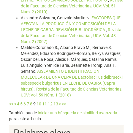
ENTRE PARTOS EN VACAS DOBLE PROPÓSITO
,
Revista
de la Facultad de Ciencias Veterinarias, UCV: Vol. 51
Núm. 2 (2010)
Alejandro Salvador, Gonzalo Martínez,
FACTORES QUE
AFECTAN LA PRODUCCIÓN Y COMPOSICIÓN DE LA
LECHE DE CABRA: REVISIÓN BIBLIOGRÁFICA
,
Revista
de la Facultad de Ciencias Veterinarias, UCV: Vol. 48
Núm. 2 (2007)
Matilde Coronado S., Albano Bravo M., Bernavé S.
Meléndez, Eduardo Rodríguez-Román, Belkys Vázquez,
Oscar De La Rosa, Alexis F. Márques, Catalina Ramis,
Luis Angulo, Yreni de Faria, Jeannette Tromp, Ana T.
Serrano,
AISLAMIENTO E IDENTIFICACIÓN
MOLECULAR DE UNA CEPA DE Lactobacillus delbrueckii
subespecie bulgaricus EN LECHE DE CABRA (Capra
hircus)
,
Revista de la Facultad de Ciencias Veterinarias,
UCV: Vol. 59 Núm. 1 (2018)
<<
<
4
5
6
7
8
9
10
11
12
13
>
>>
También puede
Iniciar una búsqueda de similitud avanzada
para este artículo.
Palabras clave