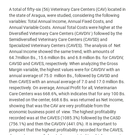
A total of fifty-six (56) Veterinary Care Centers (CAV) located in
the state of Aragua, were studied, considering the following
variables: Total Annual Income, Annual Fixed Costs, and
Annual Variable Costs. Annual Total Costs were higher at the
Diversified Veterinary Care Centers (CAVDIV ) followed by the
Semidiversified Veterinary Care Centers (CAVSD) and
Specialized Veterinary Centers (CAVES). The analysis of Net
Annual Income showed the same trend, with amounts of
64.7million Bs., 15.6 million Bs. and 6.8 million Bs. for CAVDIV,
CAVSD and CAVES, respectively. When analyzing the Gross
Margin variable, the highest values were for CAVDIV with an
annual average of 75.0 million Bs., followed by CAVSD and
then CAVES with an annual average of 7.0 and 17.0 million Bs.
respectively. On average, Annual Profit for all, Veterinarian
Care Centers was 668.6%, which indicates that for any 100 Bs.
invested on the center, 668.6 Bs. was returned as Net Income,
showing that was the CAV are very profitable from the
economic business point of view. The highest profitability
recorded was at the CAVES (1085.3%) followed by the CASD
(756.1%) and then the CAVDIV (441.0%). It is important to
joinpoint that the highest profitability recorded for the CAVES,