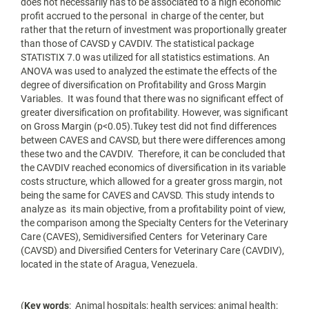
does not necessarily has to be associated to a high economic
profit accrued to the personal in charge of the center, but
rather that the return of investment was proportionally greater
than those of CAVSD y CAVDIV. The statistical package
STATISTIX 7.0 was utilized for all statistics estimations. An
ANOVA was used to analyzed the estimate the effects of the
degree of diversification on Profitability and Gross Margin
Variables. It was found that there was no significant effect of
greater diversification on profitability. However, was significant
on Gross Margin (p<0.05).Tukey test did not find differences
between CAVES and CAVSD, but there were differences among
these two and the CAVDIV. Therefore, it can be concluded that
the CAVDIV reached economics of diversification in its variable
costs structure, which allowed for a greater gross margin, not
being the same for CAVES and CAVSD. This study intends to
analyze as its main objective, from a profitability point of view,
the comparison among the Specialty Centers for the Veterinary
Care (CAVES), Semidiversified Centers for Veterinary Care
(CAVSD) and Diversified Centers for Veterinary Care (CAVDIV),
located in the state of Aragua, Venezuela.
(
Key words
: Animal hospitals; health services; animal health;