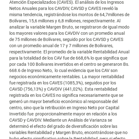
Atención Especializados (CAVES). El análisis de los Ingresos
Netos Anuales para los CAVDIV, CAVSD y CAVES reveló la
misma tendencia, registrándose los montos de 64,7millones de
Bolívares, 15,6 millones y 6,8 millones, respectivamente. Al
analizar la variable Margen Bruto, se registraron de igual modo
los mayores valores para los CAVDIV con un promedio anual
de 75 millones de Bolívares, seguido por los CAVSD y CAVES
con un promedio anual de 17 y 7 millones de Bolívares,
respectivamente. El promedio de la variable Rentabilidad Anual
para la totalidad de los CAV fue de 668,6% lo que significa que
por cada 100 Bolívares invertidos en el centro se generaron Bs.
668.6 de Ingreso Neto, lo cual evidencia que los CAV son
negocios económicamente rentables. La mayor rentabilidad
fue registrada en los CAVES (1085,3%), seguidos por los
CAVSD (756,13%) y CAVDIV (441,02%). Esta rentabilidad
registrada en los CAVES no significa necesariamente que se
generó un mayor beneficio económico al responsable del
centro, sino que la retribución en Ingreso Neto por Capital
Invertido fue proporcionalmente mayor en relación a los
CAVSD y CAVDIV. Mediante un Análisis de Varianza se
determinó el efecto del grado de diversificación sobre las
variables Rentabilidad y Margen Bruto, encontrándose que no
hubo efecto significativo sobre la Rentabilidad, pero si efecto