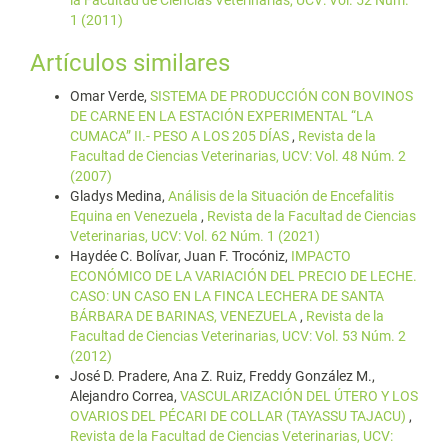
la Facultad de Ciencias Veterinarias, UCV: Vol. 52 Núm.
1 (2011)
Artículos similares
Omar Verde,
SISTEMA DE PRODUCCIÓN CON BOVINOS
DE CARNE EN LA ESTACIÓN EXPERIMENTAL “LA
CUMACA” II.- PESO A LOS 205 DÍAS
,
Revista de la
Facultad de Ciencias Veterinarias, UCV: Vol. 48 Núm. 2
(2007)
Gladys Medina,
Análisis de la Situación de Encefalitis
Equina en Venezuela
,
Revista de la Facultad de Ciencias
Veterinarias, UCV: Vol. 62 Núm. 1 (2021)
Haydée C. Bolívar, Juan F. Trocóniz,
IMPACTO
ECONÓMICO DE LA VARIACIÓN DEL PRECIO DE LECHE.
CASO: UN CASO EN LA FINCA LECHERA DE SANTA
BÁRBARA DE BARINAS, VENEZUELA
,
Revista de la
Facultad de Ciencias Veterinarias, UCV: Vol. 53 Núm. 2
(2012)
José D. Pradere, Ana Z. Ruiz, Freddy González M.,
Alejandro Correa,
VASCULARIZACIÓN DEL ÚTERO Y LOS
OVARIOS DEL PÉCARI DE COLLAR (TAYASSU TAJACU)
,
Revista de la Facultad de Ciencias Veterinarias, UCV: