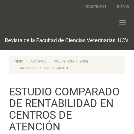
Navegación
REGISTRARSE
ENTRAR
principal
Contenido
principal
Toggl
Barra
navig
lateral
Revista de la Facultad de Ciencias Veterinarias, UCV
INICIO
ARCHIVOS
VOL. 49 NÚM. 1 (2008)
ARTÍCULOS DE INVESTIGACIÓN
ESTUDIO COMPARADO
DE RENTABILIDAD EN
CENTROS DE
ATENCIÓN