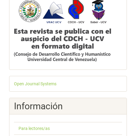
Desarrollado
Open Journal Systems
por
Información
Para lectores/as