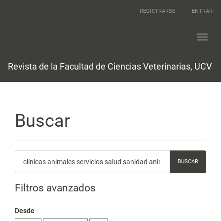
Navegación
REGISTRARSE
ENTRAR
principal
Contenido
principal
Toggl
Barra
navig
lateral
Revista de la Facultad de Ciencias Veterinarias, UCV
Buscar
Buscar
artículos
por
Filtros avanzados
Desde