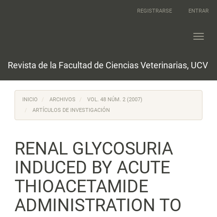
Navegación
REGISTRARSE
ENTRAR
principal
Contenido
principal
Toggl
Barra
navig
lateral
Revista de la Facultad de Ciencias Veterinarias, UCV
INICIO
ARCHIVOS
VOL. 48 NÚM. 2 (2007)
ARTÍCULOS DE INVESTIGACIÓN
RENAL GLYCOSURIA
INDUCED BY ACUTE
THIOACETAMIDE
ADMINISTRATION TO