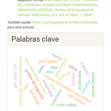
Alejandro Correa,
ANATOMÍA DEL ÚTERO Y OVARIOS
DEL CAPIBARA (HYDROCHOERUS HYDROCHAERIS):
IRRIGACIÓN ARTERIAL
,
Revista de la Facultad de
Ciencias Veterinarias, UCV: Vol. 47 Núm. 1 (2006)
También puede
Iniciar una búsqueda de similitud avanzada
para este artículo.
Palabras clave
mucin
técnica de inmunodifusión
virus leucemia bovina
anticuerpos
jack beans
yaracuy
riñón
dieta
gen adnr 16s
diet
pollos de engorde
elisa
mucina
antibodies
mixed breeds
fertility
caiman crocodilus crocodilus
intestine
histología
cows
vaca
intestinos
fertilidad
vaccination
ciclo estral