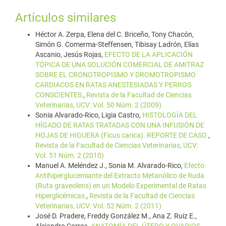
Artículos similares
Héctor A. Zerpa, Elena del C. Briceño, Tony Chacón,
Simón G. Comerma-Steffensen, Tibisay Ladrón, Elías
Ascanio, Jesús Rojas,
EFECTO DE LA APLICACIÓN
TÓPICA DE UNA SOLUCIÓN COMERCIAL DE AMITRAZ
SOBRE EL CRONOTROPISMO Y DROMOTROPISMO
CARDIACOS EN RATAS ANESTESIADAS Y PERROS
CONSCIENTES
,
Revista de la Facultad de Ciencias
Veterinarias, UCV: Vol. 50 Núm. 2 (2009)
Sonia Alvarado-Rico, Ligia Castro,
HISTOLOGÍA DEL
HÍGADO DE RATAS TRATADAS CON UNA INFUSIÓN DE
HOJAS DE HIGUERA (Ficus carica). REPORTE DE CASO
,
Revista de la Facultad de Ciencias Veterinarias, UCV:
Vol. 51 Núm. 2 (2010)
Manuel A. Meléndez J., Sonia M. Alvarado-Rico,
Efecto
Antihiperglucemiante del Extracto Metanólico de Ruda
(Ruta graveolens) en un Modelo Experimental de Ratas
Hiperglicémicas
,
Revista de la Facultad de Ciencias
Veterinarias, UCV: Vol. 52 Núm. 2 (2011)
José D. Pradere, Freddy González M., Ana Z. Ruiz E.,