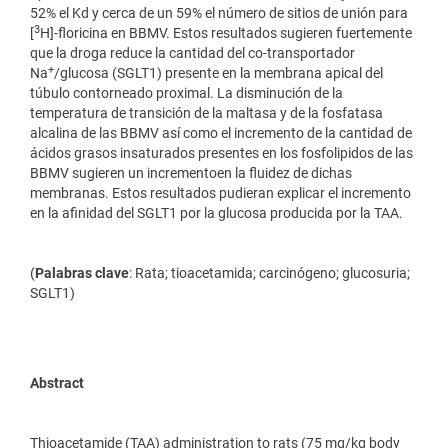
52% el Kd y cerca de un 59% el número de sitios de unión para
3
[
H]-floricina en BBMV. Estos resultados sugieren fuertemente
que la droga reduce la cantidad del co-transportador
+
Na
/glucosa (SGLT1) presente en la membrana apical del
túbulo contorneado proximal. La disminución de la
temperatura de transición de la maltasa y de la fosfatasa
alcalina de las BBMV así como el incremento de la cantidad de
ácidos grasos insaturados presentes en los fosfolipidos de las
BBMV sugieren un incrementoen la fluidez de dichas
membranas. Estos resultados pudieran explicar el incremento
en la afinidad del SGLT1 por la glucosa producida por la TAA.
(
Palabras clave
: Rata; tioacetamida; carcinógeno; glucosuria;
SGLT1)
Abstract
Thioacetamide (TAA) administration to rats (75 mg/kg body