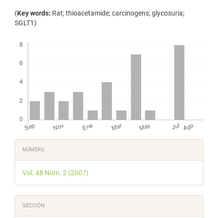
(
Key words:
Rat; thioacetamide; carcinogens; glycosuria;
SGLT1)
Descargas
Detalles
NÚMERO
del
Vol. 48 Núm. 2 (2007)
artículo
SECCIÓN