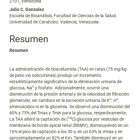
2101, Venezuela
Julio C. Gonzalez
Escuela de Bioanálisis, Facultad de Ciencias de la Salud,
Universidad de Carabobo. Valencia, Venezuela.
Resumen
Resumen
La administración de tioacetamida (TAA) en ratas (75 mg/kg
de peso vía subcutánea) produjo un incremento
estadísticamente significativo de la eliminación urinaria de
+
glucosa, Na
y fosfato. Adicionalmente, ocurrió una
disminución de la presión arterial y de la velocidad de filtración
+
+
glomerular, sin cambios en la excreción urinaria de K
, H
,
aminoácidos ni en la glucemia. Se observó una disminución del
60% y 75% del Tmax y Tmin para la glucosa, respectivamente.
14
La TAA alteró la captación de [
C]-glucosa por vesículas de
membrana de borde apical renal (BBMV), disminuyendo en un
16% el pico de captación a los 30 s, en un 63% la Vmax y en
aproximadamente un 82% el Km. También disminuyó en un