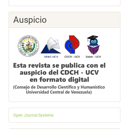
Auspicio
Desarrollado
Open Journal Systems
por