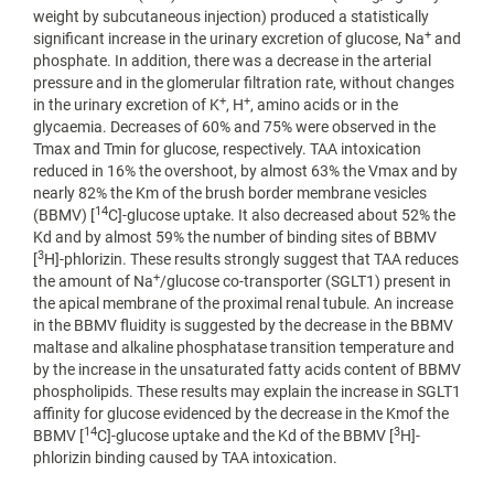
weight by subcutaneous injection) produced a statistically
+
significant increase in the urinary excretion of glucose, Na
and
phosphate. In addition, there was a decrease in the arterial
pressure and in the glomerular filtration rate, without changes
+
+
in the urinary excretion of K
, H
, amino acids or in the
glycaemia. Decreases of 60% and 75% were observed in the
Tmax and Tmin for glucose, respectively. TAA intoxication
reduced in 16% the overshoot, by almost 63% the Vmax and by
nearly 82% the Km of the brush border membrane vesicles
14
(BBMV) [
C]-glucose uptake. It also decreased about 52% the
Kd and by almost 59% the number of binding sites of BBMV
3
[
H]-phlorizin. These results strongly suggest that TAA reduces
+
the amount of Na
/glucose co-transporter (SGLT1) present in
the apical membrane of the proximal renal tubule. An increase
in the BBMV fluidity is suggested by the decrease in the BBMV
maltase and alkaline phosphatase transition temperature and
by the increase in the unsaturated fatty acids content of BBMV
phospholipids. These results may explain the increase in SGLT1
affinity for glucose evidenced by the decrease in the Kmof the
14
3
BBMV [
C]-glucose uptake and the Kd of the BBMV [
H]-
phlorizin binding caused by TAA intoxication.