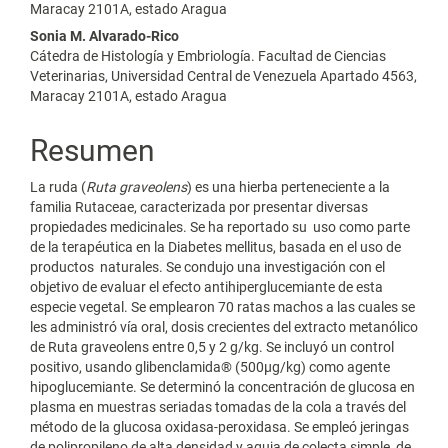
Maracay 2101A, estado Aragua
del
Sonia M. Alvarado-Rico
artículo
Cátedra de Histología y Embriología. Facultad de Ciencias
Veterinarias, Universidad Central de Venezuela Apartado 4563,
Maracay 2101A, estado Aragua
Resumen
La ruda (
Ruta graveolens
) es una hierba perteneciente a la
familia Rutaceae, caracterizada por presentar diversas
propiedades medicinales. Se ha reportado su uso como parte
de la terapéutica en la Diabetes mellitus, basada en el uso de
productos naturales. Se condujo una investigación con el
objetivo de evaluar el efecto antihiperglucemiante de esta
especie vegetal. Se emplearon 70 ratas machos a las cuales se
les administró vía oral, dosis crecientes del extracto metanólico
de Ruta graveolens entre 0,5 y 2 g/kg. Se incluyó un control
positivo, usando glibenclamida® (500μg/kg) como agente
hipoglucemiante. Se determinó la concentración de glucosa en
plasma en muestras seriadas tomadas de la cola a través del
método de la glucosa oxidasa-peroxidasa. Se empleó jeringas
de polipropileno de alta densidad y aguja de colecta simple, de