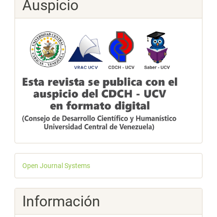
Auspicio
Desarrollado
Open Journal Systems
por
Información