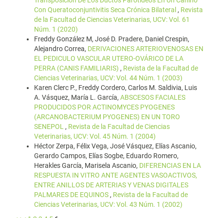
Transposición De Los Ductos Parotídeos En Un Canino
Con Queratoconjuntivitis Seca Crónica Bilateral
,
Revista
de la Facultad de Ciencias Veterinarias, UCV: Vol. 61
Núm. 1 (2020)
Freddy González M, José D. Pradere, Daniel Crespin,
Alejandro Correa,
DERIVACIONES ARTERIOVENOSAS EN
EL PEDICULO VASCULAR UTERO-OVÁRICO DE LA
PERRA (CANIS FAMILIARIS)
,
Revista de la Facultad de
Ciencias Veterinarias, UCV: Vol. 44 Núm. 1 (2003)
Karen Clerc P., Freddy Cordero, Carlos M. Saldivia, Luis
A. Vásquez, María L. García,
ABSCESOS FACIALES
PRODUCIDOS POR ACTINOMYCES PYOGENES
(ARCANOBACTERIUM PYOGENES) EN UN TORO
SENEPOL
,
Revista de la Facultad de Ciencias
Veterinarias, UCV: Vol. 45 Núm. 1 (2004)
Héctor Zerpa, Félix Vega, José Vásquez, Elías Ascanio,
Gerardo Campos, Elías Sogbe, Eduardo Romero,
Herakles García, Marisela Ascanio,
DIFERENCIAS EN LA
RESPUESTA IN VITRO ANTE AGENTES VASOACTIVOS,
ENTRE ANILLOS DE ARTERIAS Y VENAS DIGITALES
PALMARES DE EQUINOS
,
Revista de la Facultad de
Ciencias Veterinarias, UCV: Vol. 43 Núm. 1 (2002)