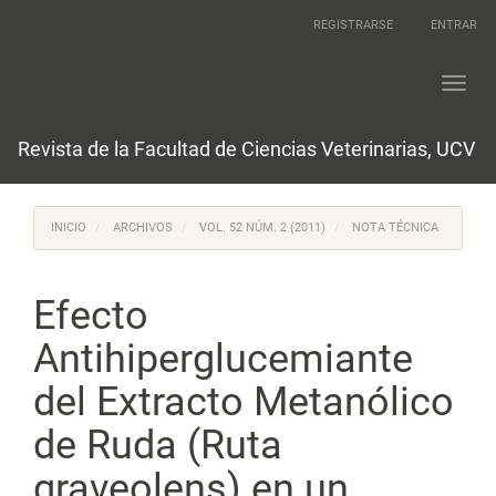
Navegación
REGISTRARSE
ENTRAR
principal
Contenido
principal
Toggl
Barra
navig
lateral
Revista de la Facultad de Ciencias Veterinarias, UCV
INICIO
ARCHIVOS
VOL. 52 NÚM. 2 (2011)
NOTA TÉCNICA
Efecto
Antihiperglucemiante
del Extracto Metanólico
de Ruda (Ruta
graveolens) en un