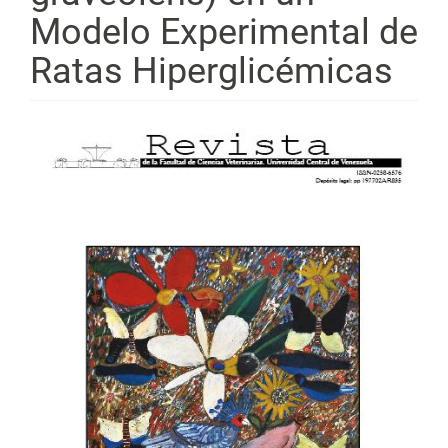
Modelo Experimental de
Ratas Hiperglicémicas
Barra
lateral
del
artículo