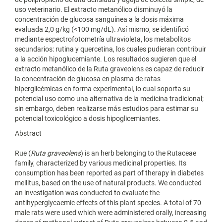
uso veterinario. El extracto metanólico disminuyó la
concentración de glucosa sanguínea a la dosis máxima
evaluada 2,0 g/kg (<100 mg/dL). Así mismo, se identificó
mediante espectrofotometría ultravioleta, los metabolitos
secundarios: rutina y quercetina, los cuales pudieran contribuir
a la acción hipoglucemiante. Los resultados sugieren que el
extracto metanólico de la Ruta graveolens es capaz de reducir
la concentración de glucosa en plasma de ratas
hiperglicémicas en forma experimental, lo cual soporta su
potencial uso como una alternativa de la medicina tradicional;
sin embargo, deben realizarse más estudios para estimar su
potencial toxicológico a dosis hipoglicemiantes.
Abstract
Rue (
Ruta graveolens
) is an herb belonging to the Rutaceae
family, characterized by various medicinal properties. Its
consumption has been reported as part of therapy in diabetes
mellitus, based on the use of natural products. We conducted
an investigation was conducted to evaluate the
antihyperglycaemic effects of this plant species. A total of 70
male rats were used which were administered orally, increasing