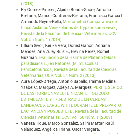
(2018)
Ely Gómez-Piñeres, Alpidio Boada-Sucre, Antonio
Bretaña, Marisol Contreras-Bretaña, Francisco García†,
Armando Reyna-Bello,
Morfometría Comparativa de
Cinco Aislados Venezolanos de Trypanosoma vivax
,
Revista de la Facultad de Ciencias Veterinarias, UCV:
Vol. 55 Núm. 1 (2014)
Lilliam Sívoli, Kerika Vera, Doried Gahon, Adriana
Méndez, Ana Zuley Ruiz E., Elevina Pérez, Romel
Guzmán,
Evaluación de la Harina de Plátano (Musa
paradisíaca L.) en Ratones (M. musculus)
Fenilcetonúricos
,
Revista de la Facultad de Ciencias
Veterinarias, UCV: Vol. 54 Núm. 2 (2013)
Aura López-Ortega, Antonio Saballo, Iraima Medina,
Ysabel C. Márquez, Adelys A. Márquez,
PERFIL SÉRICO
DE LAS HORMONAS LUTEINIZANTE, FOLÍCULO
ESTIMULANTE Y 17-ESTRADIOL EN CERDAS
LANDRACE X LARGE WHITE DURANTE EL PRE-PARTO,
LACTANCIA Y POSDESTETE
,
Revista de la Facultad de
Ciencias Veterinarias, UCV: Vol. 50 Núm. 1 (2009)
Vaneza Tique, Marco González, Salim Mattar, Raúl
Velásquez, Angélica Triana, Oscar Vergara,