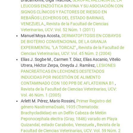
Bracamonte, Olga Tkachuk,
SEROPREVALENCIA DE LA
LEUCOSIS ENZOÓTICA BOVINA Y SU ASOCIACIÓN CON
SIGNOS CLÍNICOS Y FACTORES DE RIESGO EN
REBAÑOS LECHEROS DEL ESTADO BARINAS,
VENEZUELA
,
Revista de la Facultad de Ciencias
Veterinarias, UCV: Vol. 52 Núm. 1 (2011)
Manuel Moya Acosta,
DERMATOFITOSIS EN COBAYOS
DE BIOTERIO CONVENCIONAL DE LA GRANJA
EXPERIMENTAL "LA TORCAZ"
,
Revista de la Facultad de
Ciencias Veterinarias, UCV: Vol. 45 Núm. 2 (2004)
Elías J. Sogbe M., Carmen T. Díaz, Elías Ascanio, Vitelio
Utrera, Héctor Zerpa, Oneyda J. Ramírez,
LESIONES
PANCREÁTICAS EN LECHONES DESTETADOS
INDUCIDAS POR INGESTIÓN DE ALIMENTO
CONTAMINADO CON 100 PPB DE AFLATOXINA B1
,
Revista de la Facultad de Ciencias Veterinarias, UCV:
Vol. 46 Núm. 1 (2005)
Arlett M. Pérez, Mario Rossini,
Primer Registro del
género NasitremaOsaki, 1935 (Trematoda:
Brachycladiidae) en un Delfín Cabeza de Melón
Peponocephala electra (Gray, 1846) varado en Playa
Quizandal, estado Carabobo, Venezuela
,
Revista de la
Facultad de Ciencias Veterinarias, UCV: Vol. 59 Núm. 2