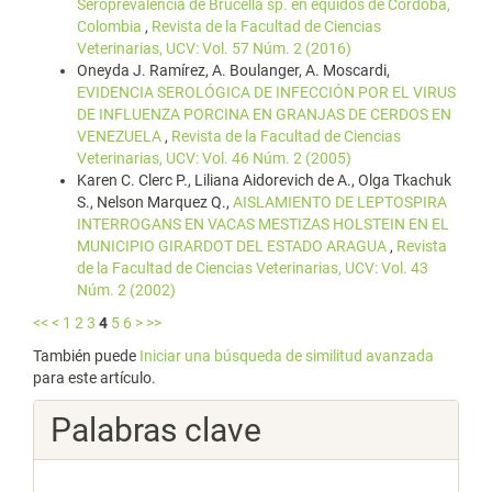
Seroprevalencia de Brucella sp. en équidos de Córdoba,
Colombia
,
Revista de la Facultad de Ciencias
Veterinarias, UCV: Vol. 57 Núm. 2 (2016)
Oneyda J. Ramírez, A. Boulanger, A. Moscardi,
EVIDENCIA SEROLÓGICA DE INFECCIÓN POR EL VIRUS
DE INFLUENZA PORCINA EN GRANJAS DE CERDOS EN
VENEZUELA
,
Revista de la Facultad de Ciencias
Veterinarias, UCV: Vol. 46 Núm. 2 (2005)
Karen C. Clerc P., Liliana Aidorevich de A., Olga Tkachuk
S., Nelson Marquez Q.,
AISLAMIENTO DE LEPTOSPIRA
INTERROGANS EN VACAS MESTIZAS HOLSTEIN EN EL
MUNICIPIO GIRARDOT DEL ESTADO ARAGUA
,
Revista
de la Facultad de Ciencias Veterinarias, UCV: Vol. 43
Núm. 2 (2002)
<<
<
1
2
3
4
5
6
>
>>
También puede
Iniciar una búsqueda de similitud avanzada
para este artículo.
Palabras clave