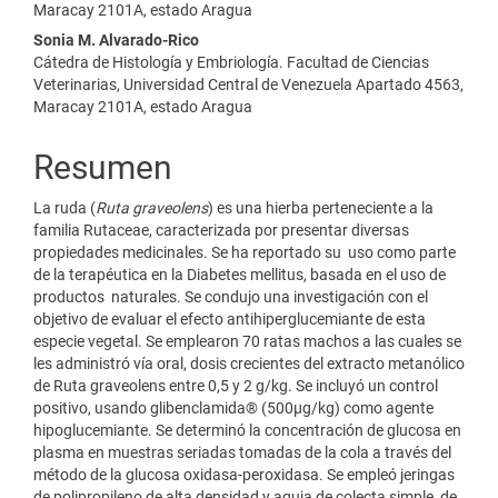
Maracay 2101A, estado Aragua
del
Sonia M. Alvarado-Rico
artículo
Cátedra de Histología y Embriología. Facultad de Ciencias
Veterinarias, Universidad Central de Venezuela Apartado 4563,
Maracay 2101A, estado Aragua
Resumen
La ruda (
Ruta graveolens
) es una hierba perteneciente a la
familia Rutaceae, caracterizada por presentar diversas
propiedades medicinales. Se ha reportado su uso como parte
de la terapéutica en la Diabetes mellitus, basada en el uso de
productos naturales. Se condujo una investigación con el
objetivo de evaluar el efecto antihiperglucemiante de esta
especie vegetal. Se emplearon 70 ratas machos a las cuales se
les administró vía oral, dosis crecientes del extracto metanólico
de Ruta graveolens entre 0,5 y 2 g/kg. Se incluyó un control
positivo, usando glibenclamida® (500μg/kg) como agente
hipoglucemiante. Se determinó la concentración de glucosa en
plasma en muestras seriadas tomadas de la cola a través del
método de la glucosa oxidasa-peroxidasa. Se empleó jeringas
de polipropileno de alta densidad y aguja de colecta simple, de