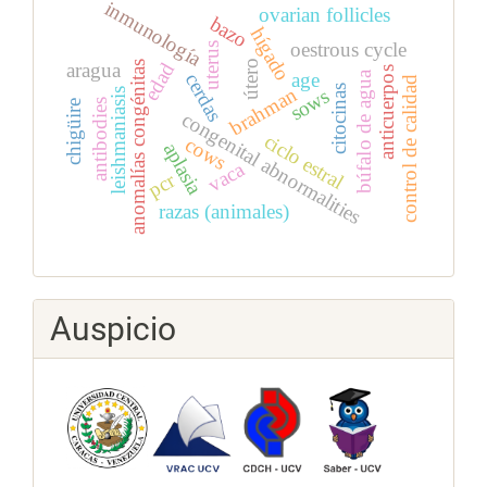
inmunología
ovarian follicles
bazo
hígado
oestrous cycle
uterus
útero
aragua
edad
anomalías congénitas
anticuerpos
búfalo de agua
age
cerdas
control de calidad
citocinas
brahman
sows
leishmaniasis
antibodies
chigüire
congenital abnormalities
ciclo estral
cows
aplasia
vaca
pcr
razas (animales)
Auspicio