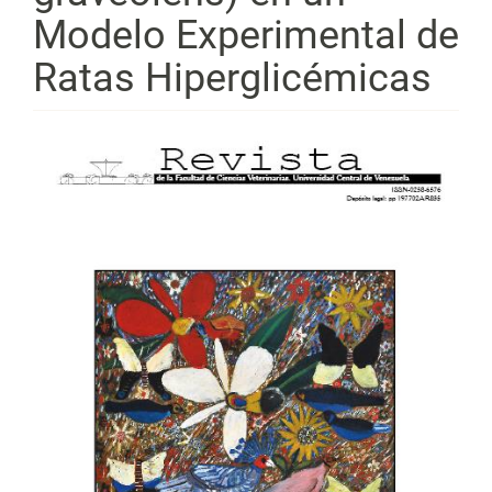
Modelo Experimental de
Ratas Hiperglicémicas
Barra
lateral
del
artículo