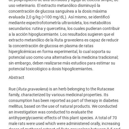
uso veterinario. El extracto metanólico disminuyó la
concentración de glucosa sanguínea a la dosis máxima
evaluada 2,0 g/kg (<100 mg/dL). Así mismo, se identificó
mediante espectrofotometría ultravioleta, los metabolitos
secundarios: rutina y quercetina, los cuales pudieran contribuir
a la acción hipoglucemiante. Los resultados sugieren que el
extracto metanólico de la Ruta graveolens es capaz de reducir
la concentración de glucosa en plasma de ratas
hiperglicémicas en forma experimental, lo cual soporta su
potencial uso como una alternativa de la medicina tradicional;
sin embargo, deben realizarse más estudios para estimar su
potencial toxicológico a dosis hipoglicemiantes.
Abstract
Rue (
Ruta graveolens
) is an herb belonging to the Rutaceae
family, characterized by various medicinal properties. Its
consumption has been reported as part of therapy in diabetes
mellitus, based on the use of natural products. We conducted
an investigation was conducted to evaluate the
antihyperglycaemic effects of this plant species. A total of 70
male rats were used which were administered orally, increasing