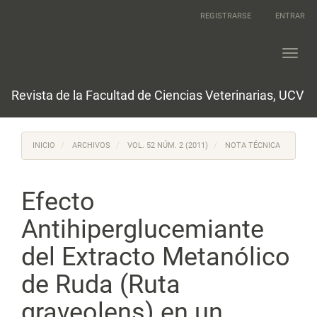
Navegación
REGISTRARSE
ENTRAR
principal
Contenido
principal
Toggl
Barra
navig
lateral
Revista de la Facultad de Ciencias Veterinarias, UCV
INICIO
ARCHIVOS
VOL. 52 NÚM. 2 (2011)
NOTA TÉCNICA
Efecto
Antihiperglucemiante
del Extracto Metanólico
de Ruda (Ruta
graveolens) en un