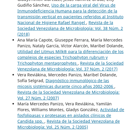
Gudiño Sánchez,
Uso de la carga viral del Virus de
Inmunodeficiencia Humana para la detección de la
transmisión vertical en pacientes referidos al Instituto
Nacional de Higiene Rafael Rangel
,
Revista de la
Sociedad Venezolana de Microbiología: Vol. 38 Núm. 2
(2018)
Ana María Capote, Giuseppe Ferrara, María Mercedes
Panizo, Nataly García, Víctor Alarcón, Maribel Dolande,
Utilidad del Litmus Milk® para la diferenciación de los
complejos de especies Trichophyton rubrum y
Trichophyton mentagrophytes
,
Revista de la Sociedad
Venezolana de Microbiología: Vol. 37 Núm. 2 (2017)
Vera Reviákina, Mercedes Panizo, Maribel Dolande,
Sofía Selgrad,
Diagnóstico inmunológico de las
micosis sistémicas durante cinco años 2002-2006
,
Revista de la Sociedad Venezolana de Microbiología:
Vol. 27 Núm. 2 (2007)
María Mercedes Panizo, Vera Reviákina, Yamilán
Flores, Williams Montes, Gladys González,
Actividad de
fosfolipasas y protesasas en aislados clínicos de
Candida spp.
,
Revista de la Sociedad Venezolana de
Microbiología: Vol. 25 Núm. 2 (2005)