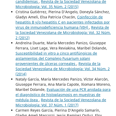
candidemias
,
Revista de la Sociedad Venezolana de
Microbiología: Vol. 35 Núm. 2 (2015)
Cristina Gutiérrez, Pierina D’Angelo, Doneyla Sánchez,
Gladys Ameli, Elsa Patricia Chacón,
Coinfección de
hepatitis B y/o hepatitis C en pacientes infectados por
virus de inmunodeficiencia humana (VIH)
,
Revista de
la Sociedad Venezolana de Microbiología: Vol. 32 Núm.
2 (2012)
Andreína Duarte, María Mercedes Panizo, Giuseppe
Ferrara, Liset Lage, Vera Reviakina, Maribel Dolande,
Susceptibilidad in vitro a cinco antifúngicos de
aislamientos del Complejo Fusarium solani
provenientes de úlceras corneales
,
Revista de la
Sociedad Venezolana de Microbiología: Vol. 34 Núm. 2
(2014)
Nataly García, María Mercedes Panizo, Víctor Alarcón,
Giuseppe Ferrara, Ana María Capote, Xiomara Moreno,
Maribel Dolande,
Evaluación de una PCR anidada para
el diagnóstico de histoplasmosis en muestras de
médula ósea
,
Revista de la Sociedad Venezolana de
Microbiología: Vol. 37 Núm. 1 (2017)
Carmen Reyes García, Pierina D’Angelo Samarín,
Gladys Ameli Marcozzi, Jesús Ramírez Orduz, Elsy