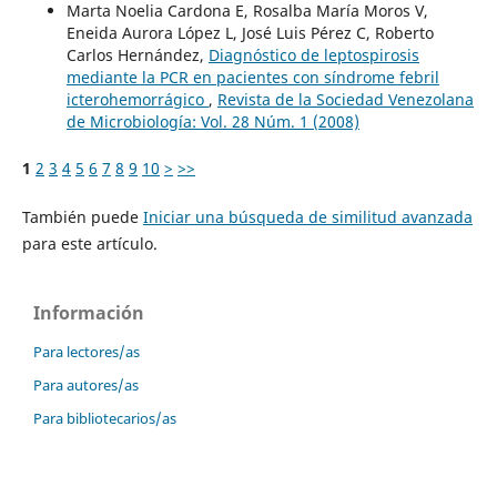
Marta Noelia Cardona E, Rosalba María Moros V,
Eneida Aurora López L, José Luis Pérez C, Roberto
Carlos Hernández,
Diagnóstico de leptospirosis
mediante la PCR en pacientes con síndrome febril
icterohemorrágico
,
Revista de la Sociedad Venezolana
de Microbiología: Vol. 28 Núm. 1 (2008)
1
2
3
4
5
6
7
8
9
10
>
>>
También puede
Iniciar una búsqueda de similitud avanzada
para este artículo.
Información
Para lectores/as
Para autores/as
Para bibliotecarios/as