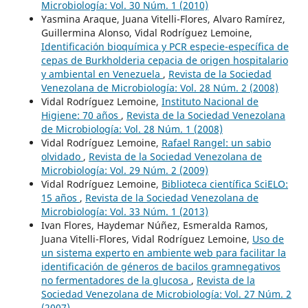
Microbiología: Vol. 30 Núm. 1 (2010)
Yasmina Araque, Juana Vitelli-Flores, Alvaro Ramírez,
Guillermina Alonso, Vidal Rodríguez Lemoine,
Identificación bioquímica y PCR especie-específica de
cepas de Burkholderia cepacia de origen hospitalario
y ambiental en Venezuela
,
Revista de la Sociedad
Venezolana de Microbiología: Vol. 28 Núm. 2 (2008)
Vidal Rodríguez Lemoine,
Instituto Nacional de
Higiene: 70 años
,
Revista de la Sociedad Venezolana
de Microbiología: Vol. 28 Núm. 1 (2008)
Vidal Rodríguez Lemoine,
Rafael Rangel: un sabio
olvidado
,
Revista de la Sociedad Venezolana de
Microbiología: Vol. 29 Núm. 2 (2009)
Vidal Rodríguez Lemoine,
Biblioteca científica SciELO:
15 años
,
Revista de la Sociedad Venezolana de
Microbiología: Vol. 33 Núm. 1 (2013)
Ivan Flores, Haydemar Núñez, Esmeralda Ramos,
Juana Vitelli-Flores, Vidal Rodríguez Lemoine,
Uso de
un sistema experto en ambiente web para facilitar la
identificación de géneros de bacilos gramnegativos
no fermentadores de la glucosa
,
Revista de la
Sociedad Venezolana de Microbiología: Vol. 27 Núm. 2
(2007)