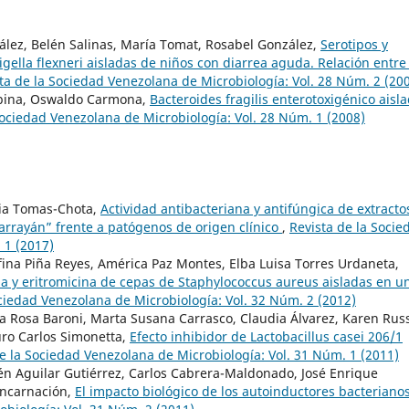
nzález, Belén Salinas, María Tomat, Rosabel González,
Serotipos y
gella flexneri aisladas de niños con diarrea aguda. Relación entre 
ta de la Sociedad Venezolana de Microbiología: Vol. 28 Núm. 2 (20
rbina, Oswaldo Carmona,
Bacteroides fragilis enterotoxigénico aisl
Sociedad Venezolana de Microbiología: Vol. 28 Núm. 1 (2008)
ria Tomas-Chota,
Actividad antibacteriana y antifúngica de extracto
arrayán” frente a patógenos de origen clínico
,
Revista de la Socie
 1 (2017)
efina Piña Reyes, América Paz Montes, Elba Luisa Torres Urdaneta,
ina y eritromicina de cepas de Staphylococcus aureus aisladas en u
ociedad Venezolana de Microbiología: Vol. 32 Núm. 2 (2012)
ía Rosa Baroni, Marta Susana Carrasco, Claudia Álvarez, Karen Russ
uro Carlos Simonetta,
Efecto inhibidor de Lactobacillus casei 206/1
e la Sociedad Venezolana de Microbiología: Vol. 31 Núm. 1 (2011)
 Aguilar Gutiérrez, Carlos Cabrera-Maldonado, José Enrique
Encarnación,
El impacto biológico de los autoinductores bacteriano