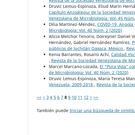
Revista de la Sociedad Venezolana de Micr
Druvic Lemus-Espinoza, Eliud Marín Herná
Capítulo Anzoátegui de la Sociedad Venez
Venezolana de Microbiología: Vol. 45 Núm.
Dilia Martínez-Méndez,
COVID-19, Angola 
Microbiología: Vol. 40 Núm. 2 (2020)
Alicia Melchor Tenorio, Doireyner Daniel
Hernández, Gabriel Hernández Ramírez,
P
públicos de Juchitán Oaxaca, México
,
Revi
Kenia Barrantes, Rosario Achí,
Calidad mic
,
Revista de la Sociedad Venezolana de Mic
Marcel Marcano-Lozada,
El “Pura Vida” co
de Microbiología: Vol. 40 Núm. 2 (2020)
Druvic Lemus-Espinoza, María Teresa Mani
Venezuela, 2009-2018
,
Revista de la Soci
<<
<
3
4
5
6
7
8
9
10
11
12
>
>>
También puede
Iniciar una búsqueda de simili