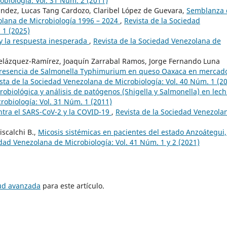
obiología: Vol. 31 Núm. 2 (2011)
ndez, Lucas Tang Cardozo, Claribel López de Guevara,
Semblanza 
olana de Microbiología 1996 – 2024
,
Revista de la Sociedad
 1 (2025)
y la respuesta inesperada
,
Revista de la Sociedad Venezolana de
 Velázquez-Ramírez, Joaquín Zarrabal Ramos, Jorge Fernando Luna
resencia de Salmonella Typhimurium en queso Oaxaca en mercad
sta de la Sociedad Venezolana de Microbiología: Vol. 40 Núm. 1 (2
robiológica y análisis de patógenos (Shigella y Salmonella) en lec
robiología: Vol. 31 Núm. 1 (2011)
ntra el SARS-CoV-2 y la COVID-19
,
Revista de la Sociedad Venezola
scalchi B.,
Micosis sistémicas en pacientes del estado Anzoátegui,
edad Venezolana de Microbiología: Vol. 41 Núm. 1 y 2 (2021)
tud avanzada
para este artículo.