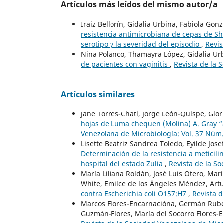
Artículos más leídos del mismo autor/a
Iraiz Bellorín, Gidalia Urbina, Fabiola Go
resistencia antimicrobiana de cepas de Shi
serotipo y la severidad del episodio
,
Revis
Nina Polanco, Thamayra López, Gidalia U
de pacientes con vaginitis
,
Revista de la 
Artículos similares
Jane Torres-Chati, Jorge León-Quispe, Glo
hojas de Luma chequen (Molina) A. Gray “
Venezolana de Microbiología: Vol. 37 Núm.
Lisette Beatriz Sandrea Toledo, Eyilde Jos
Determinación de la resistencia a meticil
hospital del estado Zulia
,
Revista de la S
María Liliana Roldán, José Luis Otero, Mar
White, Emilce de los Ángeles Méndez, Art
contra Escherichia coli O157:H7
,
Revista d
Marcos Flores-Encarnacióna, Germán Rubén
Guzmán-Flores, María del Socorro Flores-