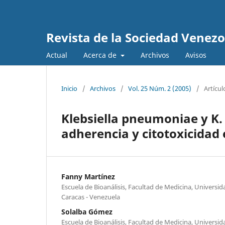
Revista de la Sociedad Venez
Actual
Acerca de
Archivos
Avisos
Inicio
/
Archivos
/
Vol. 25 Núm. 2 (2005)
/
Artícul
Klebsiella pneumoniae y K. 
adherencia y citotoxicidad 
Fanny Martínez
Escuela de Bioanálisis, Facultad de Medicina, Universi
Caracas - Venezuela
Solalba Gómez
Escuela de Bioanálisis, Facultad de Medicina, Universi