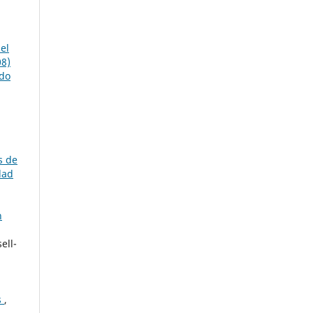
el
08)
ado
s de
dad
n
ell-
s
,