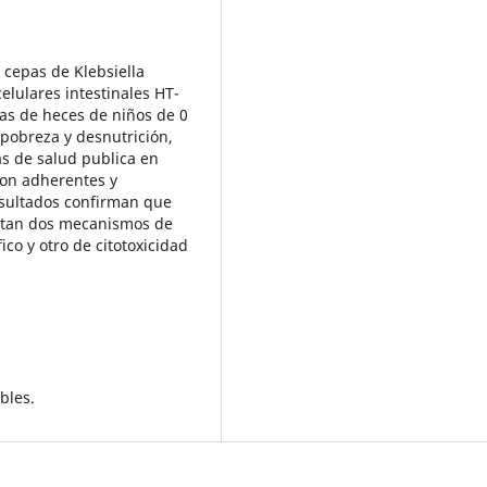
 cepas de Klebsiella
lulares intestinales HT-
das de heces de niños de 0
 pobreza y desnutrición,
as de salud publica en
son adherentes y
resultados confirman que
ntan dos mecanismos de
co y otro de citotoxicidad
bles.