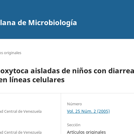
olana de Microbiología
os originales
oxytoca aisladas de niños con diarrea
en líneas celulares
Número
Vol. 25 Núm. 2 (2005)
dad Central de Venezuela
Sección
Artículos originales
dad Central de Venezuela