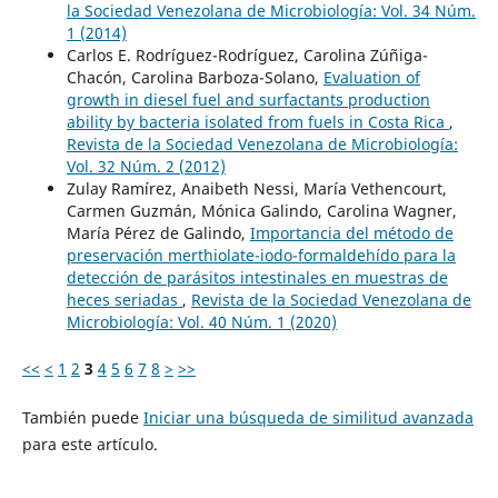
la Sociedad Venezolana de Microbiología: Vol. 34 Núm.
1 (2014)
Carlos E. Rodríguez-Rodríguez, Carolina Zúñiga-
Chacón, Carolina Barboza-Solano,
Evaluation of
growth in diesel fuel and surfactants production
ability by bacteria isolated from fuels in Costa Rica
,
Revista de la Sociedad Venezolana de Microbiología:
Vol. 32 Núm. 2 (2012)
Zulay Ramírez, Anaibeth Nessi, María Vethencourt,
Carmen Guzmán, Mónica Galindo, Carolina Wagner,
María Pérez de Galindo,
Importancia del método de
preservación merthiolate-iodo-formaldehído para la
detección de parásitos intestinales en muestras de
heces seriadas
,
Revista de la Sociedad Venezolana de
Microbiología: Vol. 40 Núm. 1 (2020)
<<
<
1
2
3
4
5
6
7
8
>
>>
También puede
Iniciar una búsqueda de similitud avanzada
para este artículo.