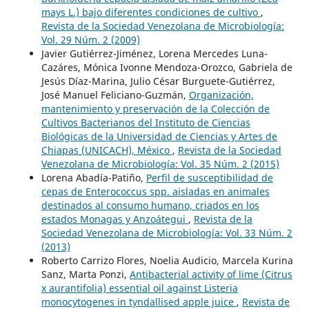
mays L.) bajo diferentes condiciones de cultivo
,
Revista de la Sociedad Venezolana de Microbiología:
Vol. 29 Núm. 2 (2009)
Javier Gutiérrez-Jiménez, Lorena Mercedes Luna-
Cazáres, Mónica Ivonne Mendoza-Orozco, Gabriela de
Jesús Díaz-Marina, Julio César Burguete-Gutiérrez,
José Manuel Feliciano-Guzmán,
Organización,
mantenimiento y preservación de la Colección de
Cultivos Bacterianos del Instituto de Ciencias
Biológicas de la Universidad de Ciencias y Artes de
Chiapas (UNICACH), México
,
Revista de la Sociedad
Venezolana de Microbiología: Vol. 35 Núm. 2 (2015)
Lorena Abadía-Patiño,
Perfil de susceptibilidad de
cepas de Enterococcus spp. aisladas en animales
destinados al consumo humano, criados en los
estados Monagas y Anzoátegui
,
Revista de la
Sociedad Venezolana de Microbiología: Vol. 33 Núm. 2
(2013)
Roberto Carrizo Flores, Noelia Audicio, Marcela Kurina
Sanz, Marta Ponzi,
Antibacterial activity of lime (Citrus
x aurantifolia) essential oil against Listeria
monocytogenes in tyndallised apple juice
,
Revista de