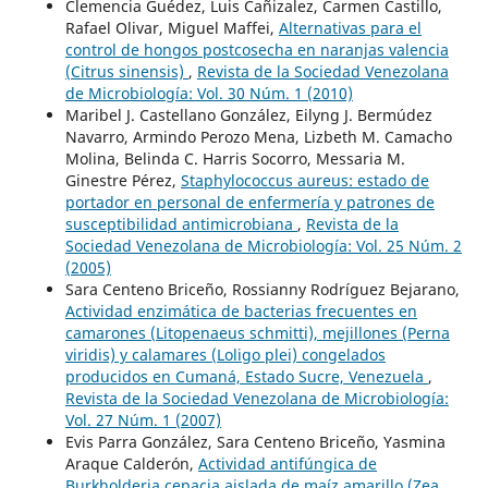
Clemencia Guédez, Luis Cañizalez, Carmen Castillo,
Rafael Olivar, Miguel Maffei,
Alternativas para el
control de hongos postcosecha en naranjas valencia
(Citrus sinensis)
,
Revista de la Sociedad Venezolana
de Microbiología: Vol. 30 Núm. 1 (2010)
Maribel J. Castellano González, Eilyng J. Bermúdez
Navarro, Armindo Perozo Mena, Lizbeth M. Camacho
Molina, Belinda C. Harris Socorro, Messaria M.
Ginestre Pérez,
Staphylococcus aureus: estado de
portador en personal de enfermería y patrones de
susceptibilidad antimicrobiana
,
Revista de la
Sociedad Venezolana de Microbiología: Vol. 25 Núm. 2
(2005)
Sara Centeno Briceño, Rossianny Rodríguez Bejarano,
Actividad enzimática de bacterias frecuentes en
camarones (Litopenaeus schmitti), mejillones (Perna
viridis) y calamares (Loligo plei) congelados
producidos en Cumaná, Estado Sucre, Venezuela
,
Revista de la Sociedad Venezolana de Microbiología:
Vol. 27 Núm. 1 (2007)
Evis Parra González, Sara Centeno Briceño, Yasmina
Araque Calderón,
Actividad antifúngica de
Burkholderia cepacia aislada de maíz amarillo (Zea