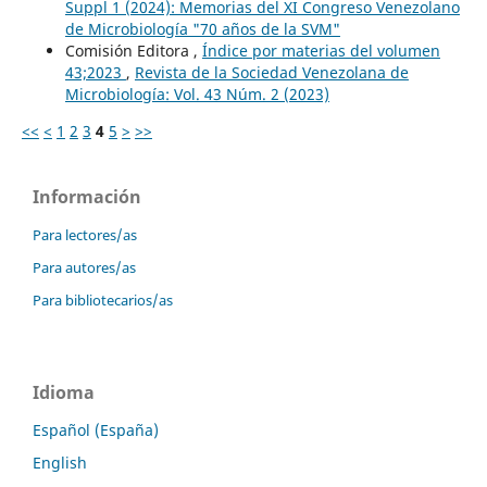
Suppl 1 (2024): Memorias del XI Congreso Venezolano
de Microbiología "70 años de la SVM"
Comisión Editora ,
Índice por materias del volumen
43;2023
,
Revista de la Sociedad Venezolana de
Microbiología: Vol. 43 Núm. 2 (2023)
<<
<
1
2
3
4
5
>
>>
Información
Para lectores/as
Para autores/as
Para bibliotecarios/as
Idioma
Español (España)
English