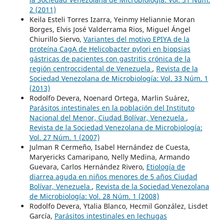
2 (2011)
Keila Esteli Torres Izarra, Yeinmy Heliannie Moran
Borges, Elvis José Valderrama Rios, Miguel Ángel
Chiurillo Siervo,
Variantes del motivo EPIYA de la
proteína CagA de Helicobacter pylori en biopsias
gástricas de pacientes con gastritis crónica de la
región centroccidental de Venezuela
,
Revista de la
Sociedad Venezolana de Microbiología: Vol. 33 Núm. 1
(2013)
Rodolfo Devera, Noenard Ortega, Marlin Suárez,
Parásitos intestinales en la población del Instituto
Nacional del Menor, Ciudad Bolívar, Venezuela
,
Revista de la Sociedad Venezolana de Microbiología:
Vol. 27 Núm. 1 (2007)
Julman R Cermeño, Isabel Hernández de Cuesta,
Maryericks Camaripano, Nelly Medina, Armando
Guevara, Carlos Hernández Rivero,
Etiología de
diarrea aguda en niños menores de 5 años Ciudad
Bolívar, Venezuela
,
Revista de la Sociedad Venezolana
de Microbiología: Vol. 28 Núm. 1 (2008)
Rodolfo Devera, Ytalia Blanco, Hecmil González, Lisdet
García,
Parásitos intestinales en lechugas