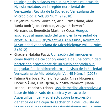
thuringiensis aisladas en suelos y larvas muertas de
Hylesia metabus en la región nororiental de
Venezuela
,
Revista de la Sociedad Venezolana de
Microbiología: Vol. 30 Núm. 2 (2010)
Deyanira Rivero González, Ariel Cruz Triana, Aida
Tania Rodríguez Pedroso, Anayza Echevarría
Hernández, Benedicto Martínez Coca,
Hongos
asociados al manchado del grano en la variedad de
arroz INCA LP-5 (Oryza sativa L.) en Cuba
,
Revista de
la Sociedad Venezolana de Microbiología: Vol. 32 Núm.
2 (2012)
Graciela Natalia Pucci,
Utilización del meropenem
como fuente de carbono y energía de una comunidad
bacteriana proveniente de un suelo adaptado a la
degradación de hidrocarburos
,
Revista de la Sociedad
Venezolana de Microbiología: Vol. 45 Núm. 1 (2025)
Fátima Garboza, Ronald Frontado, Nirza Noguera,
Horacio Ávila, Luis Ojeda, Ninoska Ramírez, Juana
Triana, Francisco Triana,
Uso de medios alternativos a
base de hidrolizado de caseína y extracto de
Aspergillus niger y su efecto sobre la expresión
genética de una cepa de Escherichia coli
,
Revista de
la Sociedad Venezolana de Microbiología: Vol. 31 Núm.