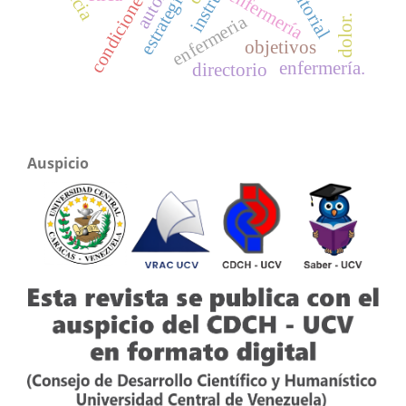
condiciones de salud
editorial
enfermería
estrategia
enfermeria
dolor.
objetivos
enfermería.
directorio
Auspicio