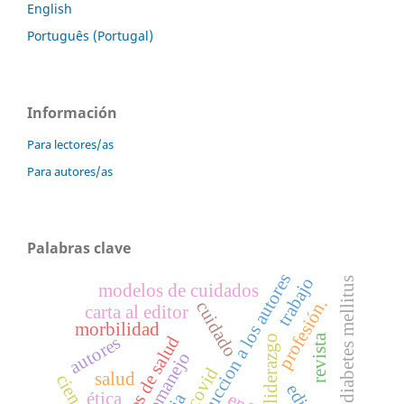
English
Português (Portugal)
Información
Para lectores/as
Para autores/as
Palabras clave
instruccion a los autores
trabajo
diabetes mellitus
modelos de cuidados
profesión.
cuidado
carta al editor
morbilidad
revista
autores
liderazgo
automanejo
covid
salud
ciencia
ética