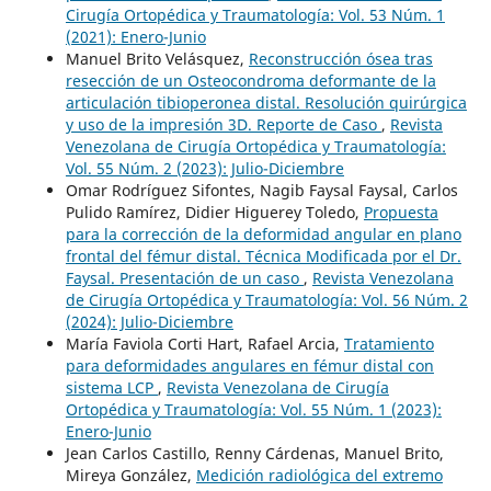
Cirugía Ortopédica y Traumatología: Vol. 53 Núm. 1
(2021): Enero-Junio
Manuel Brito Velásquez,
Reconstrucción ósea tras
resección de un Osteocondroma deformante de la
articulación tibioperonea distal. Resolución quirúrgica
y uso de la impresión 3D. Reporte de Caso
,
Revista
Venezolana de Cirugía Ortopédica y Traumatología:
Vol. 55 Núm. 2 (2023): Julio-Diciembre
Omar Rodríguez Sifontes, Nagib Faysal Faysal, Carlos
Pulido Ramírez, Didier Higuerey Toledo,
Propuesta
para la corrección de la deformidad angular en plano
frontal del fémur distal. Técnica Modificada por el Dr.
Faysal. Presentación de un caso
,
Revista Venezolana
de Cirugía Ortopédica y Traumatología: Vol. 56 Núm. 2
(2024): Julio-Diciembre
María Faviola Corti Hart, Rafael Arcia,
Tratamiento
para deformidades angulares en fémur distal con
sistema LCP
,
Revista Venezolana de Cirugía
Ortopédica y Traumatología: Vol. 55 Núm. 1 (2023):
Enero-Junio
Jean Carlos Castillo, Renny Cárdenas, Manuel Brito,
Mireya González,
Medición radiológica del extremo