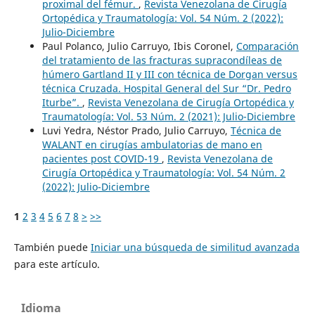
proximal del fémur.
,
Revista Venezolana de Cirugía
Ortopédica y Traumatología: Vol. 54 Núm. 2 (2022):
Julio-Diciembre
Paul Polanco, Julio Carruyo, Ibis Coronel,
Comparación
del tratamiento de las fracturas supracondíleas de
húmero Gartland II y III con técnica de Dorgan versus
técnica Cruzada. Hospital General del Sur “Dr. Pedro
Iturbe”.
,
Revista Venezolana de Cirugía Ortopédica y
Traumatología: Vol. 53 Núm. 2 (2021): Julio-Diciembre
Luvi Yedra, Néstor Prado, Julio Carruyo,
Técnica de
WALANT en cirugías ambulatorias de mano en
pacientes post COVID-19
,
Revista Venezolana de
Cirugía Ortopédica y Traumatología: Vol. 54 Núm. 2
(2022): Julio-Diciembre
1
2
3
4
5
6
7
8
>
>>
También puede
Iniciar una búsqueda de similitud avanzada
para este artículo.
Idioma