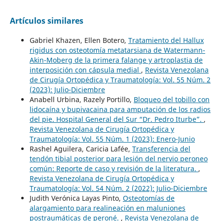
Artículos similares
Gabriel Khazen, Ellen Botero,
Tratamiento del Hallux
rigidus con osteotomía metatarsiana de Watermann-
Akin-Moberg de la primera falange y artroplastia de
interposición con cápsula medial
,
Revista Venezolana
de Cirugía Ortopédica y Traumatología: Vol. 55 Núm. 2
(2023): Julio-Diciembre
Anabell Urbina, Razely Portillo,
Bloqueo del tobillo con
lidocaína y bupivacaina para amputación de los radios
del pie. Hospital General del Sur “Dr. Pedro Iturbe”.
,
Revista Venezolana de Cirugía Ortopédica y
Traumatología: Vol. 55 Núm. 1 (2023): Enero-Junio
Rashel Aguilera, Caricia Lafée,
Transferencia del
tendón tibial posterior para lesión del nervio peroneo
común: Reporte de caso y revisión de la literatura.
,
Revista Venezolana de Cirugía Ortopédica y
Traumatología: Vol. 54 Núm. 2 (2022): Julio-Diciembre
Judith Verónica Layas Pinto,
Osteotomías de
alargamiento para realineación en maluniones
postraumáticas de peroné.
,
Revista Venezolana de