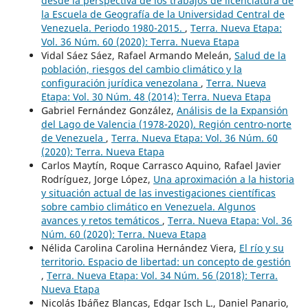
desde la perspectiva de los trabajos de licenciatura de
la Escuela de Geografía de la Universidad Central de
Venezuela. Periodo 1980-2015.
,
Terra. Nueva Etapa:
Vol. 36 Núm. 60 (2020): Terra. Nueva Etapa
Vidal Sáez Sáez, Rafael Armando Meleán,
Salud de la
población, riesgos del cambio climático y la
configuración jurídica venezolana
,
Terra. Nueva
Etapa: Vol. 30 Núm. 48 (2014): Terra. Nueva Etapa
Gabriel Fernández González,
Análisis de la Expansión
del Lago de Valencia (1978-2020). Región centro-norte
de Venezuela
,
Terra. Nueva Etapa: Vol. 36 Núm. 60
(2020): Terra. Nueva Etapa
Carlos Maytín, Roque Carrasco Aquino, Rafael Javier
Rodríguez, Jorge López,
Una aproximación a la historia
y situación actual de las investigaciones científicas
sobre cambio climático en Venezuela. Algunos
avances y retos temáticos
,
Terra. Nueva Etapa: Vol. 36
Núm. 60 (2020): Terra. Nueva Etapa
Nélida Carolina Carolina Hernández Viera,
El río y su
territorio. Espacio de libertad: un concepto de gestión
,
Terra. Nueva Etapa: Vol. 34 Núm. 56 (2018): Terra.
Nueva Etapa
Nicolás Ibáñez Blancas, Edgar Isch L., Daniel Panario,