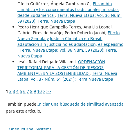
Ofelia Gutiérrez, Ángela Zambrano C.,
El cambio
climático y los conocimientos tradicionales, miradas
desde Sudamérica
,
Terra. Nueva Etapa: Vol. 36 Núm.
59 (2020): Terra. Nueva Etapa
Pedro Henrique Campello Torres, Ana Lia Leonel,
Gabriel Pires de Araújo, Pedro Roberto Jacobi,
Efecto
Nueva Zembla y Justicia Climática en Brasil:
adaptación sin justicia no es adaptación, es espejismo
,
Terra. Nueva Etapa: Vol. 36 Núm. 59 (2020): Terra.
Nueva Etapa
Jesús Rafael Delgado Villasmil,
ORDENACIÓN
TERRITORIAL PARA LA GESTIÓN DE RIESGOS
AMBIENTALES Y LA SOSTENIBILIDAD
,
Terra. Nueva
Etapa: Vol. 37 Núm. 61 (2021): Terra Nueva Etapa
1
2
3
4
5
6
7
8
9
10
>
>>
También puede
Iniciar una búsqueda de similitud avanzada
para este artículo.
Open Journal Systems