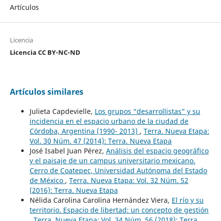
Artículos
Licencia
Licencia CC BY-NC-ND
Artículos similares
Julieta Capdevielle,
Los grupos “desarrollistas” y su
incidencia en el espacio urbano de la ciudad de
Córdoba, Argentina (1990- 2013)
,
Terra. Nueva Etapa:
Vol. 30 Núm. 47 (2014): Terra. Nueva Etapa
José Isabel Juan Pérez,
Análisis del espacio geográfico
y el paisaje de un campus universitario mexicano.
Cerro de Coatepec, Universidad Autónoma del Estado
de México
,
Terra. Nueva Etapa: Vol. 32 Núm. 52
(2016): Terra. Nueva Etapa
Nélida Carolina Carolina Hernández Viera,
El río y su
territorio. Espacio de libertad: un concepto de gestión
,
Terra. Nueva Etapa: Vol. 34 Núm. 56 (2018): Terra.