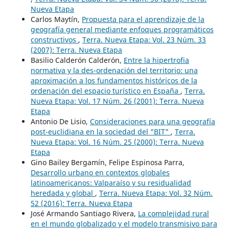
Nueva Etapa
Carlos Maytín,
Propuesta para el aprendizaje de la
geografía general mediante enfoques programáticos
constructivos
,
Terra. Nueva Etapa: Vol. 23 Núm. 33
(2007): Terra. Nueva Etapa
Basilio Calderón Calderón,
Entre la hipertrofia
normativa y la des-ordenación del territorio: una
aproximación a los fundamentos históricos de la
ordenación del espacio turístico en España
,
Terra.
Nueva Etapa: Vol. 17 Núm. 26 (2001): Terra. Nueva
Etapa
Antonio De Lisio,
Consideraciones para una geografía
post-euclidiana en la sociedad del "BIT"
,
Terra.
Nueva Etapa: Vol. 16 Núm. 25 (2000): Terra. Nueva
Etapa
Gino Bailey Bergamín, Felipe Espinosa Parra,
Desarrollo urbano en contextos globales
latinoamericanos: Valparaíso y su residualidad
heredada y global
,
Terra. Nueva Etapa: Vol. 32 Núm.
52 (2016): Terra. Nueva Etapa
José Armando Santiago Rivera,
La complejidad rural
en el mundo globalizado y el modelo transmisivo para