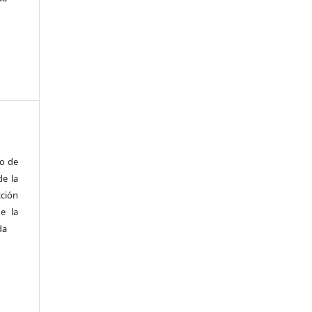
to de
de la
cción
e la
da