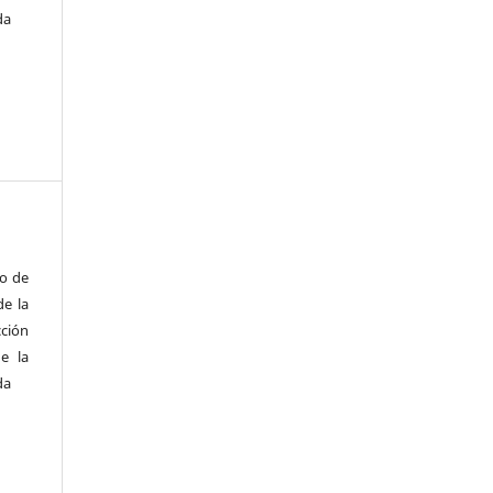
da
to de
de la
cción
e la
da