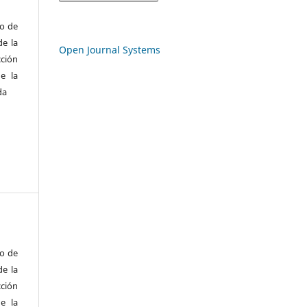
to de
de la
Open Journal Systems
cción
e la
da
to de
de la
cción
e la