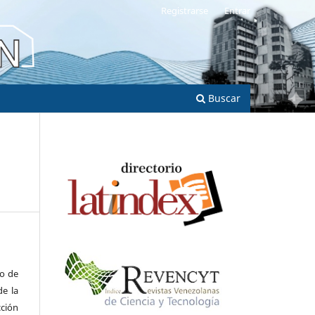
Registrarse
Entrar
Buscar
to de
de la
cción