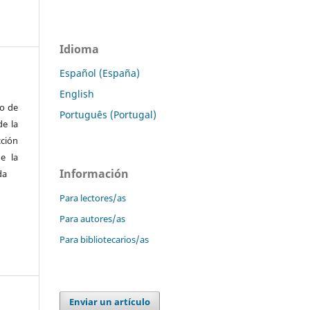
Idioma
Español (España)
English
to de
Português (Portugal)
de la
cción
e la
Información
da
Para lectores/as
Para autores/as
Para bibliotecarios/as
Enviar un artículo