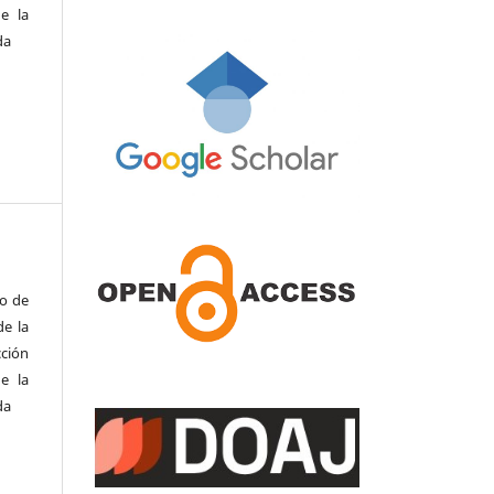
e la
da
to de
de la
cción
e la
da