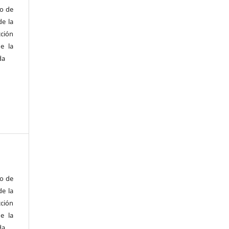
to de
de la
cción
e la
da
to de
de la
cción
e la
da