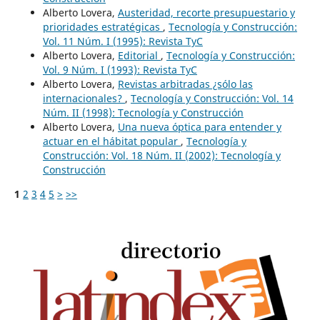
Alberto Lovera,
Austeridad, recorte presupuestario y
prioridades estratégicas
,
Tecnología y Construcción:
Vol. 11 Núm. I (1995): Revista TyC
Alberto Lovera,
Editorial
,
Tecnología y Construcción:
Vol. 9 Núm. I (1993): Revista TyC
Alberto Lovera,
Revistas arbitradas ¿sólo las
internacionales?
,
Tecnología y Construcción: Vol. 14
Núm. II (1998): Tecnología y Construcción
Alberto Lovera,
Una nueva óptica para entender y
actuar en el hábitat popular
,
Tecnología y
Construcción: Vol. 18 Núm. II (2002): Tecnología y
Construcción
1
2
3
4
5
>
>>