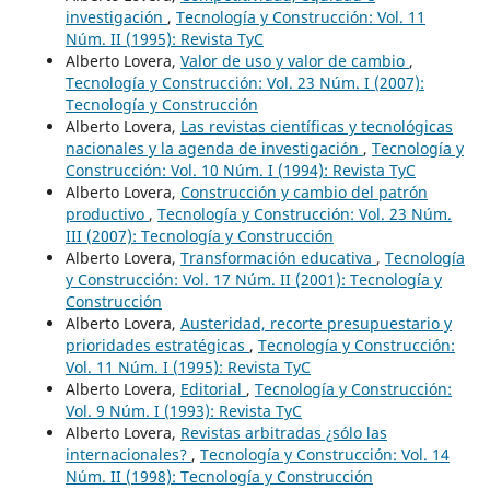
investigación
,
Tecnología y Construcción: Vol. 11
Núm. II (1995): Revista TyC
Alberto Lovera,
Valor de uso y valor de cambio
,
Tecnología y Construcción: Vol. 23 Núm. I (2007):
Tecnología y Construcción
Alberto Lovera,
Las revistas científicas y tecnológicas
nacionales y la agenda de investigación
,
Tecnología y
Construcción: Vol. 10 Núm. I (1994): Revista TyC
Alberto Lovera,
Construcción y cambio del patrón
productivo
,
Tecnología y Construcción: Vol. 23 Núm.
III (2007): Tecnología y Construcción
Alberto Lovera,
Transformación educativa
,
Tecnología
y Construcción: Vol. 17 Núm. II (2001): Tecnología y
Construcción
Alberto Lovera,
Austeridad, recorte presupuestario y
prioridades estratégicas
,
Tecnología y Construcción:
Vol. 11 Núm. I (1995): Revista TyC
Alberto Lovera,
Editorial
,
Tecnología y Construcción:
Vol. 9 Núm. I (1993): Revista TyC
Alberto Lovera,
Revistas arbitradas ¿sólo las
internacionales?
,
Tecnología y Construcción: Vol. 14
Núm. II (1998): Tecnología y Construcción