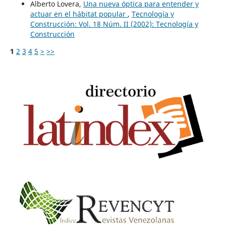
Alberto Lovera,
Una nueva óptica para entender y
actuar en el hábitat popular
,
Tecnología y
Construcción: Vol. 18 Núm. II (2002): Tecnología y
Construcción
1
2
3
4
5
>
>>