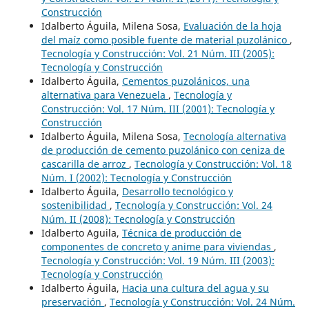
Construcción
Idalberto Águila, Milena Sosa,
Evaluación de la hoja
del maíz como posible fuente de material puzolánico
,
Tecnología y Construcción: Vol. 21 Núm. III (2005):
Tecnología y Construcción
Idalberto Águila,
Cementos puzolánicos, una
alternativa para Venezuela
,
Tecnología y
Construcción: Vol. 17 Núm. III (2001): Tecnología y
Construcción
Idalberto Águila, Milena Sosa,
Tecnología alternativa
de producción de cemento puzolánico con ceniza de
cascarilla de arroz
,
Tecnología y Construcción: Vol. 18
Núm. I (2002): Tecnología y Construcción
Idalberto Águila,
Desarrollo tecnológico y
sostenibilidad
,
Tecnología y Construcción: Vol. 24
Núm. II (2008): Tecnología y Construcción
Idalberto Aguila,
Técnica de producción de
componentes de concreto y anime para viviendas
,
Tecnología y Construcción: Vol. 19 Núm. III (2003):
Tecnología y Construcción
Idalberto Águila,
Hacia una cultura del agua y su
preservación
,
Tecnología y Construcción: Vol. 24 Núm.