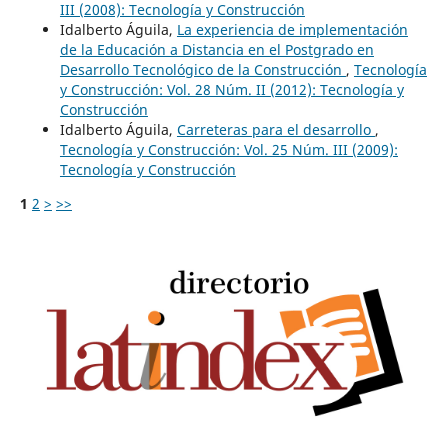
III (2008): Tecnología y Construcción
Idalberto Águila,
La experiencia de implementación
de la Educación a Distancia en el Postgrado en
Desarrollo Tecnológico de la Construcción
,
Tecnología
y Construcción: Vol. 28 Núm. II (2012): Tecnología y
Construcción
Idalberto Águila,
Carreteras para el desarrollo
,
Tecnología y Construcción: Vol. 25 Núm. III (2009):
Tecnología y Construcción
1
2
>
>>