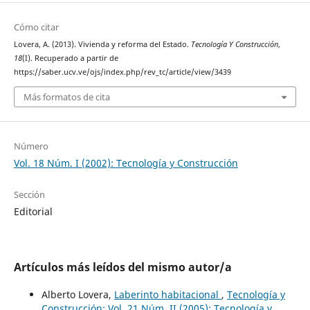
Cómo citar
Lovera, A. (2013). Vivienda y reforma del Estado.
Tecnología Y Construcción
,
18
(I). Recuperado a partir de
https://saber.ucv.ve/ojs/index.php/rev_tc/article/view/3439
Más formatos de cita
Número
Vol. 18 Núm. I (2002): Tecnología y Construcción
Sección
Editorial
Artículos más leídos del mismo autor/a
Alberto Lovera,
Laberinto habitacional
,
Tecnología y
Construcción: Vol. 21 Núm. II (2005): Tecnología y