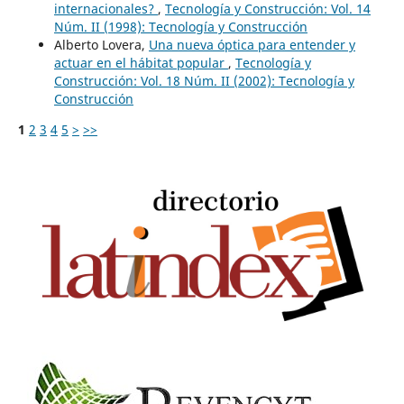
internacionales?
,
Tecnología y Construcción: Vol. 14
Núm. II (1998): Tecnología y Construcción
Alberto Lovera,
Una nueva óptica para entender y
actuar en el hábitat popular
,
Tecnología y
Construcción: Vol. 18 Núm. II (2002): Tecnología y
Construcción
1
2
3
4
5
>
>>