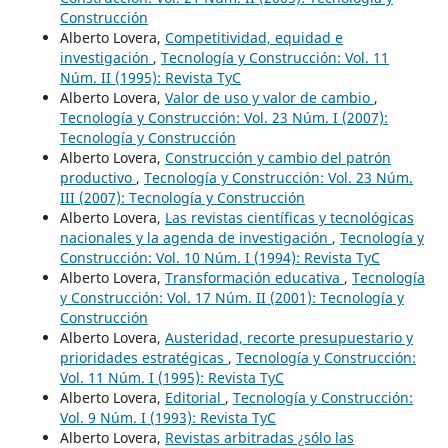
Construcción
Alberto Lovera,
Competitividad, equidad e
investigación
,
Tecnología y Construcción: Vol. 11
Núm. II (1995): Revista TyC
Alberto Lovera,
Valor de uso y valor de cambio
,
Tecnología y Construcción: Vol. 23 Núm. I (2007):
Tecnología y Construcción
Alberto Lovera,
Construcción y cambio del patrón
productivo
,
Tecnología y Construcción: Vol. 23 Núm.
III (2007): Tecnología y Construcción
Alberto Lovera,
Las revistas científicas y tecnológicas
nacionales y la agenda de investigación
,
Tecnología y
Construcción: Vol. 10 Núm. I (1994): Revista TyC
Alberto Lovera,
Transformación educativa
,
Tecnología
y Construcción: Vol. 17 Núm. II (2001): Tecnología y
Construcción
Alberto Lovera,
Austeridad, recorte presupuestario y
prioridades estratégicas
,
Tecnología y Construcción:
Vol. 11 Núm. I (1995): Revista TyC
Alberto Lovera,
Editorial
,
Tecnología y Construcción:
Vol. 9 Núm. I (1993): Revista TyC
Alberto Lovera,
Revistas arbitradas ¿sólo las