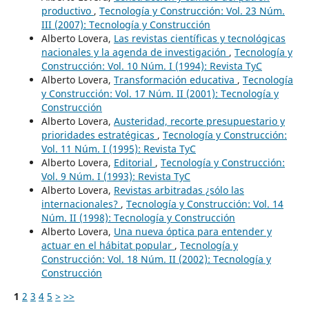
productivo
,
Tecnología y Construcción: Vol. 23 Núm.
III (2007): Tecnología y Construcción
Alberto Lovera,
Las revistas científicas y tecnológicas
nacionales y la agenda de investigación
,
Tecnología y
Construcción: Vol. 10 Núm. I (1994): Revista TyC
Alberto Lovera,
Transformación educativa
,
Tecnología
y Construcción: Vol. 17 Núm. II (2001): Tecnología y
Construcción
Alberto Lovera,
Austeridad, recorte presupuestario y
prioridades estratégicas
,
Tecnología y Construcción:
Vol. 11 Núm. I (1995): Revista TyC
Alberto Lovera,
Editorial
,
Tecnología y Construcción:
Vol. 9 Núm. I (1993): Revista TyC
Alberto Lovera,
Revistas arbitradas ¿sólo las
internacionales?
,
Tecnología y Construcción: Vol. 14
Núm. II (1998): Tecnología y Construcción
Alberto Lovera,
Una nueva óptica para entender y
actuar en el hábitat popular
,
Tecnología y
Construcción: Vol. 18 Núm. II (2002): Tecnología y
Construcción
1
2
3
4
5
>
>>