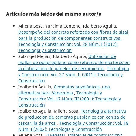
Artículos más leídos del mismo autor/a
Milena Sosa, Yuraima Centeno, Idalberto Águila,
Desempeño del concreto reforzado con fibras de sisal
para la producción de componentes constructivos
,
Tecnología y Construcción: Vol. 28 Núm. I (2012):
Tecnología y Construcción
Solangel Mejías, Idalberto Águila,
Utilización de
mallas de polipropileno como refuerzo de morteros en
la elaboración de paneles de cerramiento
,
Tecnología
y Construcción: Vol. 27 Núm. II (2011): Tecnología y
Construcción
Idalberto Águila,
Cementos puzolánicos, una
alternativa para Venezuela
,
Tecnología y
Construcción: Vol. 17 Núm. III (2001): Tecnología y
Construcción
Idalberto Águila, Milena Sosa,
Tecnología alternativa
de producción de cemento puzolánico con ceniza de
cascarilla de arroz
,
Tecnología y Construcción: Vol. 18
Núm. I (2002): Tecnología y Construcción
Milena Sosa,
El vegetal, ¿material de construcción?
,