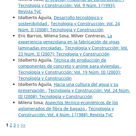
Tecnología y Construcción: Vol. 9 Núm. I (1993):
Revista TyC
Idalberto Águila,
Desarrollo tecnológico y
sostenibilidad
,
Tecnología y Construcción: Vol. 24
Núm. II (2008): Tecnología y Construcción
Eric Barrios, Milena Sosa, Wilver Contreras,
La
experiencia venezolana en la fabricación de vigas
laminadas encoladas
,
Tecnología y Construcción: Vol.
23 Núm. II (2007): Tecnología y Construcción
Idalberto Aguila,
Técnica de producción de
componentes de concreto y anime para viviendas
,
Tecnología y Construcción: Vol. 19 Núm. III (2003):
Tecnología y Construcción
Idalberto Águila,
Hacia una cultura del agua y su
preservación
,
Tecnología y Construcción: Vol. 24 Núm.
III (2008): Tecnología y Construcción
Milena Sosa,
Aspectos técnico-económicos de los
aglomerados de fibra de bagazo
,
Tecnología y
Construcción: Vol. 4 Núm. I (1988): Revista TyC
1
2
3
>
>>