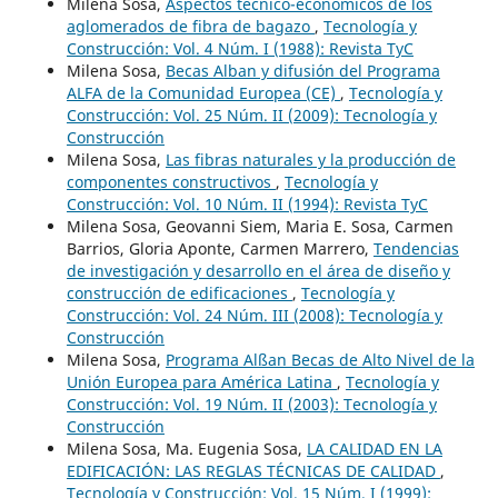
Milena Sosa,
Aspectos técnico-económicos de los
aglomerados de fibra de bagazo
,
Tecnología y
Construcción: Vol. 4 Núm. I (1988): Revista TyC
Milena Sosa,
Becas Alban y difusión del Programa
ALFA de la Comunidad Europea (CE)
,
Tecnología y
Construcción: Vol. 25 Núm. II (2009): Tecnología y
Construcción
Milena Sosa,
Las fibras naturales y la producción de
componentes constructivos
,
Tecnología y
Construcción: Vol. 10 Núm. II (1994): Revista TyC
Milena Sosa, Geovanni Siem, Maria E. Sosa, Carmen
Barrios, Gloria Aponte, Carmen Marrero,
Tendencias
de investigación y desarrollo en el área de diseño y
construcción de edificaciones
,
Tecnología y
Construcción: Vol. 24 Núm. III (2008): Tecnología y
Construcción
Milena Sosa,
Programa Alßan Becas de Alto Nivel de la
Unión Europea para América Latina
,
Tecnología y
Construcción: Vol. 19 Núm. II (2003): Tecnología y
Construcción
Milena Sosa, Ma. Eugenia Sosa,
LA CALIDAD EN LA
EDIFICACIÓN: LAS REGLAS TÉCNICAS DE CALIDAD
,
Tecnología y Construcción: Vol. 15 Núm. I (1999):