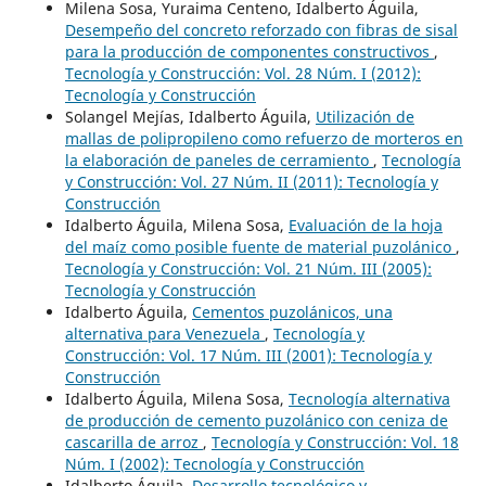
Milena Sosa, Yuraima Centeno, Idalberto Águila,
Desempeño del concreto reforzado con fibras de sisal
para la producción de componentes constructivos
,
Tecnología y Construcción: Vol. 28 Núm. I (2012):
Tecnología y Construcción
Solangel Mejías, Idalberto Águila,
Utilización de
mallas de polipropileno como refuerzo de morteros en
la elaboración de paneles de cerramiento
,
Tecnología
y Construcción: Vol. 27 Núm. II (2011): Tecnología y
Construcción
Idalberto Águila, Milena Sosa,
Evaluación de la hoja
del maíz como posible fuente de material puzolánico
,
Tecnología y Construcción: Vol. 21 Núm. III (2005):
Tecnología y Construcción
Idalberto Águila,
Cementos puzolánicos, una
alternativa para Venezuela
,
Tecnología y
Construcción: Vol. 17 Núm. III (2001): Tecnología y
Construcción
Idalberto Águila, Milena Sosa,
Tecnología alternativa
de producción de cemento puzolánico con ceniza de
cascarilla de arroz
,
Tecnología y Construcción: Vol. 18
Núm. I (2002): Tecnología y Construcción
Idalberto Águila,
Desarrollo tecnológico y