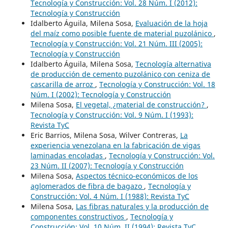
Tecnología y Construcción: Vol. 28 Núm. I (2012):
Tecnología y Construcción
Idalberto Águila, Milena Sosa,
Evaluación de la hoja
del maíz como posible fuente de material puzolánico
,
Tecnología y Construcción: Vol. 21 Núm. III (2005):
Tecnología y Construcción
Idalberto Águila, Milena Sosa,
Tecnología alternativa
de producción de cemento puzolánico con ceniza de
cascarilla de arroz
,
Tecnología y Construcción: Vol. 18
Núm. I (2002): Tecnología y Construcción
Milena Sosa,
El vegetal, ¿material de construcción?
,
Tecnología y Construcción: Vol. 9 Núm. I (1993):
Revista TyC
Eric Barrios, Milena Sosa, Wilver Contreras,
La
experiencia venezolana en la fabricación de vigas
laminadas encoladas
,
Tecnología y Construcción: Vol.
23 Núm. II (2007): Tecnología y Construcción
Milena Sosa,
Aspectos técnico-económicos de los
aglomerados de fibra de bagazo
,
Tecnología y
Construcción: Vol. 4 Núm. I (1988): Revista TyC
Milena Sosa,
Las fibras naturales y la producción de
componentes constructivos
,
Tecnología y
Construcción: Vol. 10 Núm. II (1994): Revista TyC