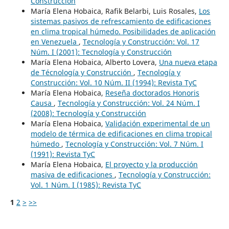
Construcción
María Elena Hobaica, Rafik Belarbi, Luis Rosales,
Los
sistemas pasivos de refrescamiento de edificaciones
en clima tropical húmedo. Posibilidades de aplicación
en Venezuela
,
Tecnología y Construcción: Vol. 17
Núm. I (2001): Tecnología y Construcción
María Elena Hobaica, Alberto Lovera,
Una nueva etapa
de Técnología y Construcción
,
Tecnología y
Construcción: Vol. 10 Núm. II (1994): Revista TyC
María Elena Hobaica,
Reseña doctorados Honoris
Causa
,
Tecnología y Construcción: Vol. 24 Núm. I
(2008): Tecnología y Construcción
María Elena Hobaica,
Validación experimental de un
modelo de térmica de edificaciones en clima tropical
húmedo
,
Tecnología y Construcción: Vol. 7 Núm. I
(1991): Revista TyC
María Elena Hobaica,
El proyecto y la producción
masiva de edificaciones
,
Tecnología y Construcción:
Vol. 1 Núm. I (1985): Revista TyC
1
2
>
>>