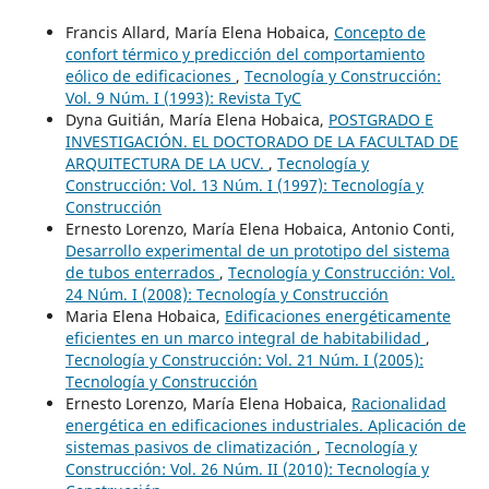
Francis Allard, María Elena Hobaica,
Concepto de
confort térmico y predicción del comportamiento
eólico de edificaciones
,
Tecnología y Construcción:
Vol. 9 Núm. I (1993): Revista TyC
Dyna Guitián, María Elena Hobaica,
POSTGRADO E
INVESTIGACIÓN. EL DOCTORADO DE LA FACULTAD DE
ARQUITECTURA DE LA UCV.
,
Tecnología y
Construcción: Vol. 13 Núm. I (1997): Tecnología y
Construcción
Ernesto Lorenzo, María Elena Hobaica, Antonio Conti,
Desarrollo experimental de un prototipo del sistema
de tubos enterrados
,
Tecnología y Construcción: Vol.
24 Núm. I (2008): Tecnología y Construcción
Maria Elena Hobaica,
Edificaciones energéticamente
eficientes en un marco integral de habitabilidad
,
Tecnología y Construcción: Vol. 21 Núm. I (2005):
Tecnología y Construcción
Ernesto Lorenzo, María Elena Hobaica,
Racionalidad
energética en edificaciones industriales. Aplicación de
sistemas pasivos de climatización
,
Tecnología y
Construcción: Vol. 26 Núm. II (2010): Tecnología y