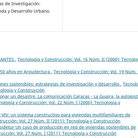
s de Investigación:
nda y Desarrollo Urbano.
GANTES
,
Tecnología y Construcción: Vol. 16 Núm. II (2000): Tecnolo
: 50 años en Arquitectura
,
Tecnología y Construcción: Vol. 19 Núm. 
ones sostenibles: estrategias de investigación y desarrollo
,
Tecnol
nología y Construcción
zonar un desastre. La comunicación Caracas - La Guaira, la autopist
nología y Construcción: Vol. 22 Núm. I (2006): Tecnología y
VIV: un sistema constructivo para viviendas multifamiliares de
rucción: Vol. 27 Núm. II (2011): Tecnología y Construcción
-sidetur Un caso de producción en red de viviendas sostenibles de
ucción: Vol. 27 Núm. I (2011): Tecnología y Construcción