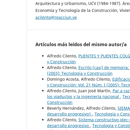
Arquitectura y Urbanismo, UCV (1984-1987). Área
Economía y Tecnología de la Construcción, Vivie
acilento@reacciun.ve
Artículos más leídos del mismo autor/a
Alfredo Cilento,
PUENTES Y PUENTES COL
y Construcción
Alfredo Cilento,
Escrito (casi) de memoria
(2003): Tecnología y Construcción
Domingo Acosta, Alfredo Cilento,
Edificaci
y Construcción: Vol. 21 Núm. I (2005): Tec
Alfredo Cilento, Juan José Martín,
Par a ra
los viaductos y la ingeniería nacional
,
Tec
Construcción
Beverly Hernández, Alfredo Cilento,
SIEMA-
desarrollo progresivo1
,
Tecnología y Const
Alfredo Cilento,
Sistema constructivo idec
desarrollo progresivo
,
Tecnología y Constr