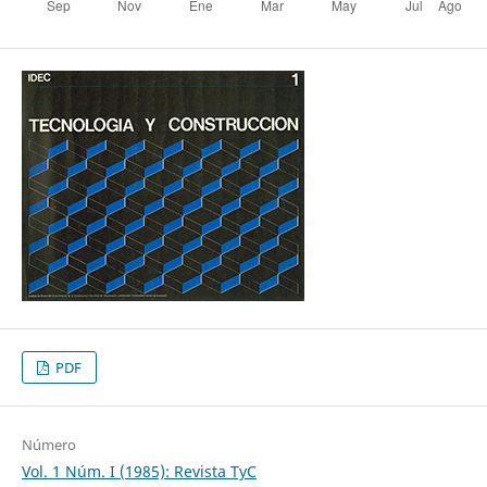
PDF
Número
Vol. 1 Núm. I (1985): Revista TyC