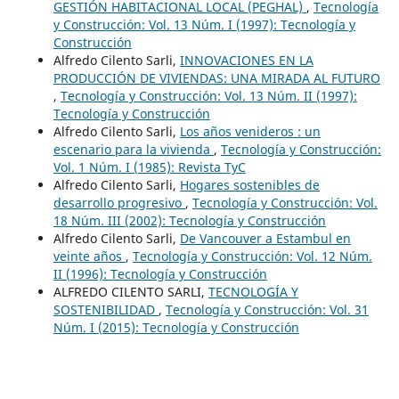
GESTIÓN HABITACIONAL LOCAL (PEGHAL)
,
Tecnología
y Construcción: Vol. 13 Núm. I (1997): Tecnología y
Construcción
Alfredo Cilento Sarli,
INNOVACIONES EN LA
PRODUCCIÓN DE VIVIENDAS: UNA MIRADA AL FUTURO
,
Tecnología y Construcción: Vol. 13 Núm. II (1997):
Tecnología y Construcción
Alfredo Cilento Sarli,
Los años venideros : un
escenario para la vivienda
,
Tecnología y Construcción:
Vol. 1 Núm. I (1985): Revista TyC
Alfredo Cilento Sarli,
Hogares sostenibles de
desarrollo progresivo
,
Tecnología y Construcción: Vol.
18 Núm. III (2002): Tecnología y Construcción
Alfredo Cilento Sarli,
De Vancouver a Estambul en
veinte años
,
Tecnología y Construcción: Vol. 12 Núm.
II (1996): Tecnología y Construcción
ALFREDO CILENTO SARLI,
TECNOLOGÍA Y
SOSTENIBILIDAD
,
Tecnología y Construcción: Vol. 31
Núm. I (2015): Tecnología y Construcción