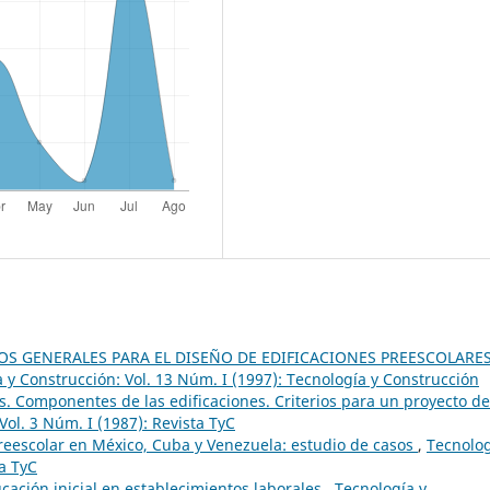
S GENERALES PARA EL DISEÑO DE EDIFICACIONES PREESCOLARES
 y Construcción: Vol. 13 Núm. I (1997): Tecnología y Construcción
es. Componentes de las edificaciones. Criterios para un proyecto de
Vol. 3 Núm. I (1987): Revista TyC
preescolar en México, Cuba y Venezuela: estudio de casos
,
Tecnolog
ta TyC
ucación inicial en establecimientos laborales
,
Tecnología y