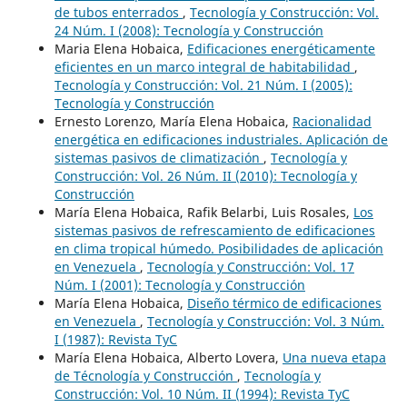
de tubos enterrados
,
Tecnología y Construcción: Vol.
24 Núm. I (2008): Tecnología y Construcción
Maria Elena Hobaica,
Edificaciones energéticamente
eficientes en un marco integral de habitabilidad
,
Tecnología y Construcción: Vol. 21 Núm. I (2005):
Tecnología y Construcción
Ernesto Lorenzo, María Elena Hobaica,
Racionalidad
energética en edificaciones industriales. Aplicación de
sistemas pasivos de climatización
,
Tecnología y
Construcción: Vol. 26 Núm. II (2010): Tecnología y
Construcción
María Elena Hobaica, Rafik Belarbi, Luis Rosales,
Los
sistemas pasivos de refrescamiento de edificaciones
en clima tropical húmedo. Posibilidades de aplicación
en Venezuela
,
Tecnología y Construcción: Vol. 17
Núm. I (2001): Tecnología y Construcción
María Elena Hobaica,
Diseño térmico de edificaciones
en Venezuela
,
Tecnología y Construcción: Vol. 3 Núm.
I (1987): Revista TyC
María Elena Hobaica, Alberto Lovera,
Una nueva etapa
de Técnología y Construcción
,
Tecnología y
Construcción: Vol. 10 Núm. II (1994): Revista TyC