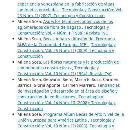
experiencia venezolana en la fabricación de vigas
laminadas encoladas
,
Tecnología y Construcción: Vol.
23 Núm. II (2007): Tecnología y Construcción
Milena Sosa,
Aspectos técnico-económicos de los
aglomerados de fibra de bagazo
,
Tecnología y
Construcción: Vol. 4 Núm. I (1988): Revista TyC
Milena Sosa,
Becas Alban y difusión del Programa
ALFA de la Comunidad Europea (CE)
,
Tecnología y
Construcción: Vol. 25 Núm. II (2009): Tecnología y
Construcción
Milena Sosa,
Las fibras naturales y la producción de
componentes constructivos
,
Tecnología y
Construcción: Vol. 10 Núm. II (1994): Revista TyC
Milena Sosa, Geovanni Siem, Maria E. Sosa, Carmen
Barrios, Gloria Aponte, Carmen Marrero,
Tendencias
de investigación y desarrollo en el área de diseño y
construcción de edificaciones
,
Tecnología y
Construcción: Vol. 24 Núm. III (2008): Tecnología y
Construcción
Milena Sosa,
Programa Alßan Becas de Alto Nivel de la
Unión Europea para América Latina
,
Tecnología y
Construcción: Vol. 19 Núm. II (2003): Tecnología y