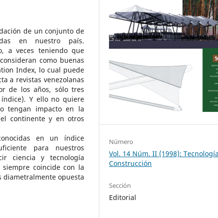
idación de un conjunto de
radas en nuestro país.
o, a veces teniendo que
o consideran como buenas
ation Index, lo cual puede
ta a revistas venezolanas
r de los años, sólo tres
índice). Y ello no quiere
no tengan impacto en la
del continente y en otros
onocidas en un índice
Número
uficiente para nuestros
Vol. 14 Núm. II (1998): Tecnología
ir ciencia y tecnología
Construcción
 siempre coincide con la
es diametralmente opuesta
Sección
Editorial