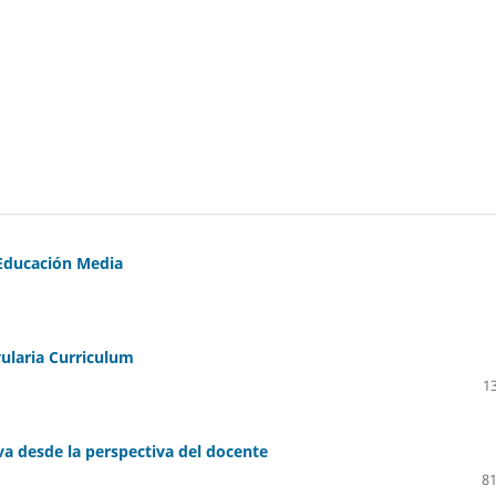
e Educación Media
vularia Curriculum
13
iva desde la perspectiva del docente
81