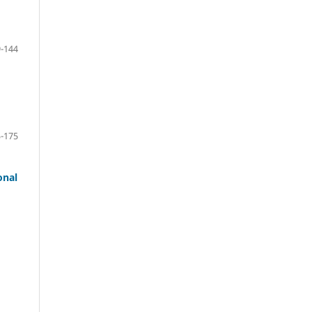
-144
-175
onal