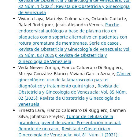
Revista de Obstetricia y Ginecología de Venezuela: Vol.
82 Núm. 1 (2022): Revista de Obstetricia y Ginecología
de Venezuela
Viviana Laya, Marielys Colmenares, Orlando Guilarte,
Rafael Rodríguez, Jesús Alejandro Veroes,
Parche
endocervical autólogo a base de plasma rico en
plaquetas como soporte alternativo en pacientes con
rotura prematura de membranas. Serie de casos
,
Revista de Obstetricia y Ginecología de Venezuela: Vol.
85 Núm. 03 (2025): Revista de Obstetricia y
Ginecología de Venezuela
Veda Nieves Zúñiga, Franco Calderaro Di Ruggiero,
Mireya González-Blanco, Viviana García Azuaje,
Cáncer
ginecológico: uso de la laparoscopia para el
diagnóstico y tratamiento quirúrgico
,
Revista de
Obstetricia y Ginecología de Venezuela: Vol. 85 Núm.
02 (2025): Revista de Obstetricia y Ginecología de
Venezuela
Ernesto Lara, Franco Calderaro Di Ruggiero, Carmen
Silva, Johatson Freytez,
Tumor de células de la
granulosa juvenil de ovario. Presentación inusual.
Reporte de un caso
,
Revista de Obstetricia y
Ginecología de Venezuela: Vol. 81 Núm. 1 (2021):