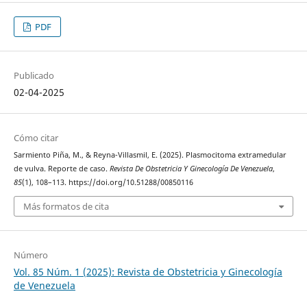
PDF
Publicado
02-04-2025
Cómo citar
Sarmiento Piña, M., & Reyna-Villasmil, E. (2025). Plasmocitoma extramedular
de vulva. Reporte de caso.
Revista De Obstetricia Y Ginecología De Venezuela
,
85
(1), 108–113. https://doi.org/10.51288/00850116
Más formatos de cita
Número
Vol. 85 Núm. 1 (2025): Revista de Obstetricia y Ginecología
de Venezuela