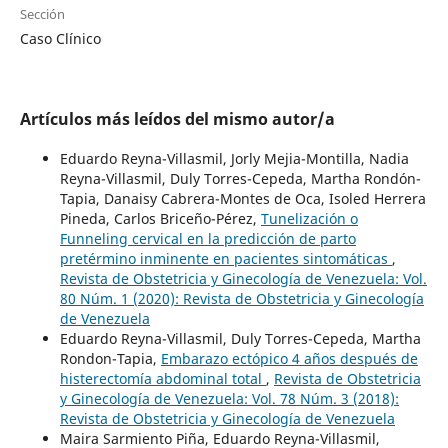
Sección
Caso Clínico
Artículos más leídos del mismo autor/a
Eduardo Reyna-Villasmil, Jorly Mejia-Montilla, Nadia
Reyna-Villasmil, Duly Torres-Cepeda, Martha Rondón-
Tapia, Danaisy Cabrera-Montes de Oca, Isoled Herrera
Pineda, Carlos Briceño-Pérez,
Tunelización o
Funneling cervical en la predicción de parto
pretérmino inminente en pacientes sintomáticas
,
Revista de Obstetricia y Ginecología de Venezuela: Vol.
80 Núm. 1 (2020): Revista de Obstetricia y Ginecología
de Venezuela
Eduardo Reyna-Villasmil, Duly Torres-Cepeda, Martha
Rondon-Tapia,
Embarazo ectópico 4 años después de
histerectomía abdominal total
,
Revista de Obstetricia
y Ginecología de Venezuela: Vol. 78 Núm. 3 (2018):
Revista de Obstetricia y Ginecología de Venezuela
Maira Sarmiento Piña, Eduardo Reyna-Villasmil,