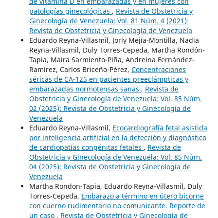
de vitamina D en embarazadas y en mujeres con
patologías ginecológicas
,
Revista de Obstetricia y
Ginecología de Venezuela: Vol. 81 Núm. 4 (2021):
Revista de Obstetricia y Ginecología de Venezuela
Eduardo Reyna-Villasmil, Jorly Mejía-Montilla, Nadia
Reyna-Villasmil, Duly Torres-Cepeda, Martha Rondón-
Tapia, Maira Sarmiento-Piña, Andreina Fernández-
Ramírez, Carlos Briceño-Pérez,
Concentraciones
séricas de CA-125 en pacientes preeclámpticas y
embarazadas normotensas sanas
,
Revista de
Obstetricia y Ginecología de Venezuela: Vol. 85 Núm.
02 (2025): Revista de Obstetricia y Ginecología de
Venezuela
Eduardo Reyna-Villasmil,
Ecocardiografía fetal asistida
por inteligencia artificial en la detección y diagnóstico
de cardiopatías congénitas fetales
,
Revista de
Obstetricia y Ginecología de Venezuela: Vol. 85 Núm.
04 (2025): Revista de Obstetricia y Ginecología de
Venezuela
Martha Rondon-Tapia, Eduardo Reyna-Villasmil, Duly
Torres-Cepeda,
Embarazo a término en útero bicorne
con cuerno rudimentario no comunicante. Reporte de
un caso
,
Revista de Obstetricia y Ginecología de