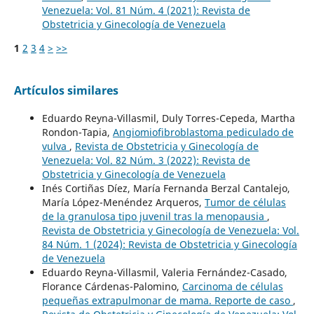
Venezuela: Vol. 81 Núm. 4 (2021): Revista de
Obstetricia y Ginecología de Venezuela
1
2
3
4
>
>>
Artículos similares
Eduardo Reyna-Villasmil, Duly Torres-Cepeda, Martha
Rondon-Tapia,
Angiomiofibroblastoma pediculado de
vulva
,
Revista de Obstetricia y Ginecología de
Venezuela: Vol. 82 Núm. 3 (2022): Revista de
Obstetricia y Ginecología de Venezuela
Inés Cortiñas Díez, María Fernanda Berzal Cantalejo,
María López-Menéndez Arqueros,
Tumor de células
de la granulosa tipo juvenil tras la menopausia
,
Revista de Obstetricia y Ginecología de Venezuela: Vol.
84 Núm. 1 (2024): Revista de Obstetricia y Ginecología
de Venezuela
Eduardo Reyna-Villasmil, Valeria Fernández-Casado,
Florance Cárdenas-Palomino,
Carcinoma de células
pequeñas extrapulmonar de mama. Reporte de caso
,