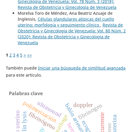
Ginecología de Venezuela: Vol. 78 Núm. 3 (2018):
Revista de Obstetricia y Ginecología de Venezuela
Morelva Toro de Méndez, Ana Beatriz Azuaje de
Inglessis,
Células glandulares atípicas del cuello
uterino: morfología y seguimiento clínico
,
Revista de
Obstetricia y Ginecología de Venezuela: Vol. 80 Núm. 2
(2020): Revista de Obstetricia y Ginecología de
Venezuela
1
2
3
4
5
>
>>
También puede
Iniciar una búsqueda de similitud avanzada
para este artículo.
Palabras clave
ultrasound
polimerización
doppler
fibrinogen
fibrinógeno
euglobulin lysis
arteria uterina
ecografía