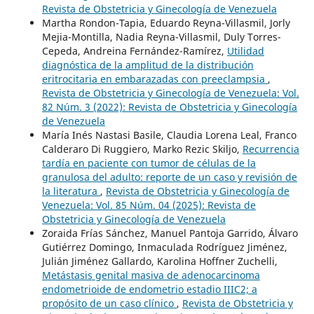
Revista de Obstetricia y Ginecología de Venezuela
Martha Rondon-Tapia, Eduardo Reyna-Villasmil, Jorly
Mejia-Montilla, Nadia Reyna-Villasmil, Duly Torres-
Cepeda, Andreina Fernández-Ramírez,
Utilidad
diagnóstica de la amplitud de la distribución
eritrocitaria en embarazadas con preeclampsia
,
Revista de Obstetricia y Ginecología de Venezuela: Vol.
82 Núm. 3 (2022): Revista de Obstetricia y Ginecología
de Venezuela
María Inés Nastasi Basile, Claudia Lorena Leal, Franco
Calderaro Di Ruggiero, Marko Rezic Skiljo,
Recurrencia
tardía en paciente con tumor de células de la
granulosa del adulto: reporte de un caso y revisión de
la literatura
,
Revista de Obstetricia y Ginecología de
Venezuela: Vol. 85 Núm. 04 (2025): Revista de
Obstetricia y Ginecología de Venezuela
Zoraida Frías Sánchez, Manuel Pantoja Garrido, Álvaro
Gutiérrez Domingo, Inmaculada Rodríguez Jiménez,
Julián Jiménez Gallardo, Karolina Hoffner Zuchelli,
Metástasis genital masiva de adenocarcinoma
endometrioide de endometrio estadio IIIC2; a
propósito de un caso clínico
,
Revista de Obstetricia y